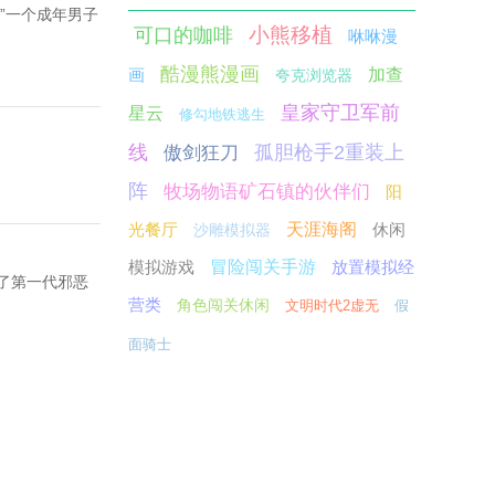
走”一个成年男子
小熊移植
可口的咖啡
咻咻漫
酷漫熊漫画
画
加查
夸克浏览器
皇家守卫军前
星云
修勾地铁逃生
线
孤胆枪手2重装上
傲剑狂刀
阵
牧场物语矿石镇的伙伴们
阳
光餐厅
天涯海阁
休闲
沙雕模拟器
模拟游戏
冒险闯关手游
放置模拟经
了第一代邪恶
营类
角色闯关休闲
文明时代2虚无
假
面骑士