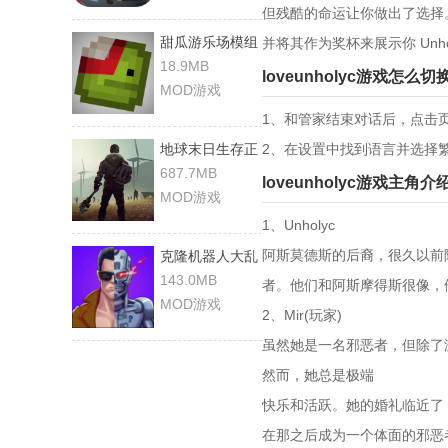
但残酷的命运让你做出了选择。
甜瓜游乐场模组
并将其作为奖杯来展示你 Unho
版
18.9MB
loveunholyc游戏怎么
MOD游戏
1、和管家结束对话后，点击
地球末日生存正
2、在设置中找到语言并选择
版
687.7MB
loveunholyc游戏主角介
MOD游戏
1、Unholyc
阿斯莫德斯的后裔，很久以前
克隆机器人大乱
斗正版
143.0MB
者。他们和阿斯摩得斯很像，
MOD游戏
2、Mir(玩家)
虽然她是一名邪恶者，但除了
然而，她总是极端
快乐和活跃。她的婚礼临近了
在那之后成为一个体面的邪恶者