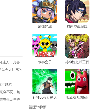
炮弹迷城
幻想空战游戏
节奏盒子
封神榜之武王伐
分迷人，具备
Sprunki罪人版
纣游戏手机版
足以令人胆寒的
你可以称
孩完全不同。她
死神vs火影别天
班班幼儿园5正
是你在生活中挣
止水改游戏 最
式版
最新标签
新版