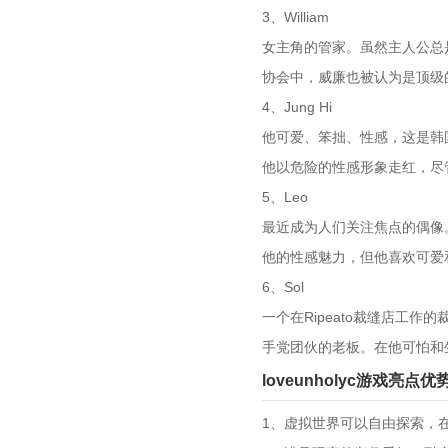
3、William
女主角的管家。虽然主人公总
协会中，威廉也被认为是顶级
4、Jung Hi
他可爱、笨拙、性感，这是韩
他以危险的性感形象走红，尽
5、Leo
最近成为人们关注焦点的偶像
他的性感魅力，但他喜欢可爱
6、Sol
一个在Ripeato裁缝店工
手党团伙的老板。在他可怕和
loveunholyc游戏亮点优
1、虚拟世界可以自由探索，