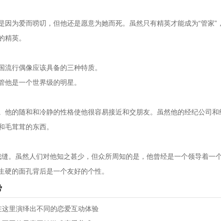
是因为爱而唠叨，但他还是愿意为她而死。虽然只有精英才能成为“管家”
的精英。
国流行偶像应该具备的三种特质。
管他是一个世界级的明星。
。他的随和和冷静的性格使他很容易接近和交朋友。虽然他的经纪公司和
和毛茸茸的东西。
作的裁缝。虽然人们对他知之甚少，但众所周知的是，他曾经是一个领导着一
生硬的面孔背后是一个友好的个性。
势
在这里演绎出不同的恋爱互动体验