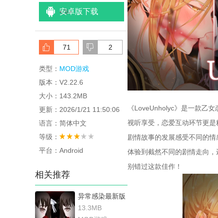
安卓版下载
<
/li>
71
2
类型：
MOD游戏
版本：V2.22.6
大小：143.2MB
《LoveUnholyc》是
更新：2026/1/21 11:50:06
视听享受，恋爱互动环节更是
语言：简体中文
等级：
剧情故事的发展感受不同的情
平台：Android
体验到截然不同的剧情走向，
别错过这款佳作！
相关推荐
异常感染最新版
13.3MB