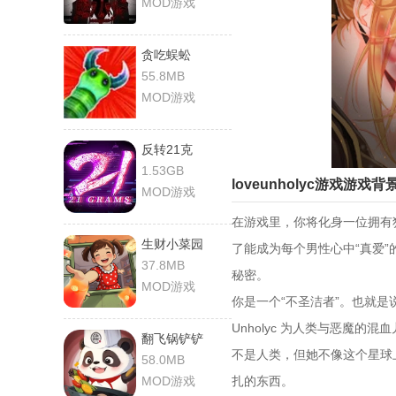
MOD游戏
贪吃蜈蚣
55.8MB
MOD游戏
反转21克
1.53GB
loveunholyc游戏游戏背
MOD游戏
在游戏里，你将化身一位拥有
生财小菜园
了能成为每个男性心中“真爱
37.8MB
秘密。
MOD游戏
你是一个“不圣洁者”。也就
Unholyc 为人类与恶魔的
翻飞锅铲铲
不是人类，但她不像这个星球上的
58.0MB
MOD游戏
扎的东西。