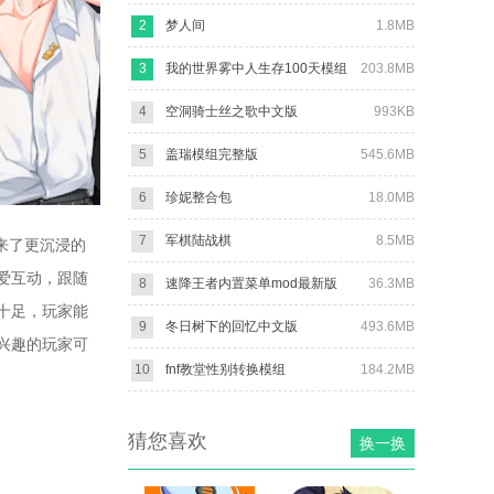
2
梦人间
1.8MB
3
我的世界雾中人生存100天模组
203.8MB
4
空洞骑士丝之歌中文版
993KB
5
盖瑞模组完整版
545.6MB
6
珍妮整合包
18.0MB
7
军棋陆战棋
8.5MB
带来了更沉浸的
爱互动，跟随
8
速降王者内置菜单mod最新版
36.3MB
十足，玩家能
9
冬日树下的回忆中文版
493.6MB
兴趣的玩家可
10
fnf教堂性别转换模组
184.2MB
猜您喜欢
换一换