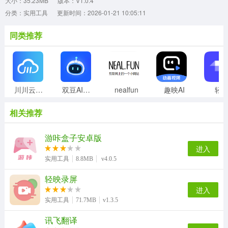
大小：35.23MB
版本：V1.0.4
分类：实用工具
更新时间：2026-01-21 10:05:11
同类推荐
川川云手机正版
双豆AI助手
nealfun
趣映AI
轻
相关推荐
游咔盒子安卓版
进入
实用工具
8.8MB
v4.0.5
轻映录屏
进入
实用工具
71.7MB
v1.3.5
讯飞翻译