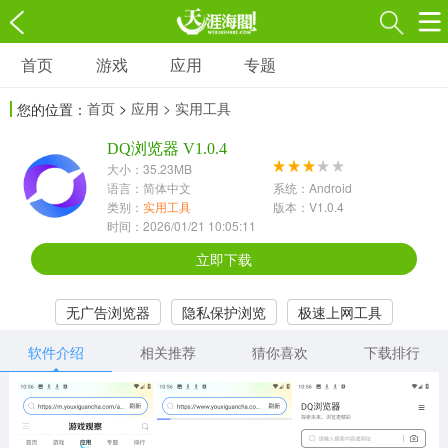
首页
游戏
应用
专题
游戏
应用
专题
首页
>
应用
> 实用工具
您的位置：
角色扮演
射击枪战
策略塔防
3697款应用
DQ浏览器 V1.0.4
1597款应用
1789款应用
大小：35.23MB
语言：简体中文
系统：Android
休闲益智
动作闯关
冒险解谜
类别：
实用工具
版本：V1.0.4
时间：2026/01/21 10:05:11
13387款应用
2196款应用
3007款应用
立即下载
赛车竞速
卡牌对战
体育运动
无广告浏览器
隐私保护浏览
极速上网工具
1072款应用
418款应用
568款应用
软件介绍
相关推荐
猜你喜欢
下载排行
音乐舞蹈
模拟经营
传奇手游
269款应用
2716款应用
515款应用