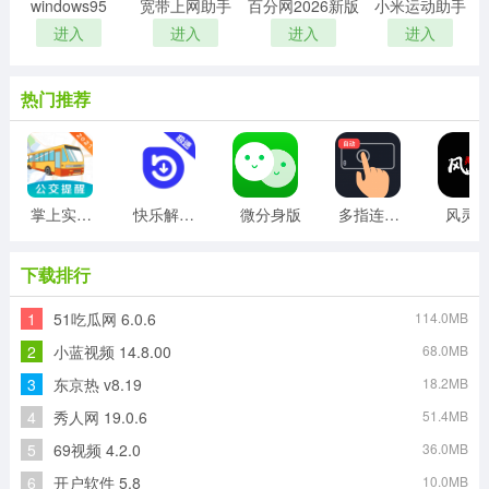
windows95
宽带上网助手
百分网2026新版
小米运动助手
进入
进入
进入
进入
热门推荐
掌上实时公交
快乐解锁版
微分身版
多指连点器
风灵
下载排行
1
51吃瓜网 6.0.6
114.0MB
2
小蓝视频 14.8.00
68.0MB
3
东京热 v8.19
18.2MB
4
秀人网 19.0.6
51.4MB
5
69视频 4.2.0
36.0MB
6
开户软件 5.8
10.0MB