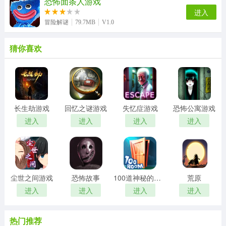
恐怖面条人游戏
进入
冒险解谜
79.7MB
V1.0
猜你喜欢
长生劫游戏
回忆之谜游戏
失忆症游戏
恐怖公寓游戏
进入
进入
进入
进入
尘世之间游戏
恐怖故事
100道神秘的门游戏
荒原
进入
进入
进入
进入
热门推荐