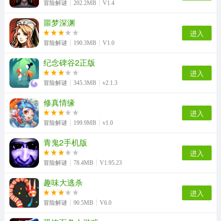
冒险解谜
202.2MB
V1.4
噩梦深渊
进入
冒险解谜
190.3MB
V1.0
纪念碑谷2正版
进入
冒险解谜
345.3MB
v2.1.3
修真情缘
进入
冒险解谜
199.9MB
v1.0
青鬼2手机版
进入
冒险解谜
78.4MB
V1.95.23
趣味大逃杀
进入
冒险解谜
90.5MB
V6.0