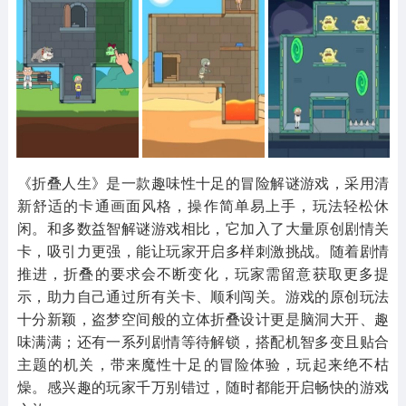
其他
游戏助手
MOD游戏
1654款应用
515款应用
1056款应用
《折叠人生》是一款趣味性十足的冒险解谜游戏，采用清
新舒适的卡通画面风格，操作简单易上手，玩法轻松休
闲。和多数益智解谜游戏相比，它加入了大量原创剧情关
卡，吸引力更强，能让玩家开启多样刺激挑战。随着剧情
推进，折叠的要求会不断变化，玩家需留意获取更多提
示，助力自己通过所有关卡、顺利闯关。游戏的原创玩法
十分新颖，盗梦空间般的立体折叠设计更是脑洞大开、趣
味满满；还有一系列剧情等待解锁，搭配机智多变且贴合
主题的机关，带来魔性十足的冒险体验，玩起来绝不枯
燥。感兴趣的玩家千万别错过，随时都能开启畅快的游戏