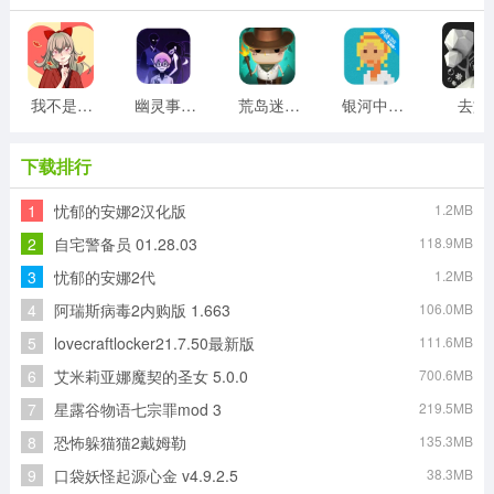
我不是渣女2游戏
幽灵事务所
荒岛迷宫游戏
银河中的挤奶工游戏
去旅
下载排行
1
忧郁的安娜2汉化版
1.2MB
2
自宅警备员 01.28.03
118.9MB
3
忧郁的安娜2代
1.2MB
4
阿瑞斯病毒2内购版 1.663
106.0MB
5
lovecraftlocker21.7.50最新版
111.6MB
6
艾米莉亚娜魔契的圣女 5.0.0
700.6MB
7
星露谷物语七宗罪mod 3
219.5MB
8
恐怖躲猫猫2戴姆勒
135.3MB
9
口袋妖怪起源心金 v4.9.2.5
38.3MB