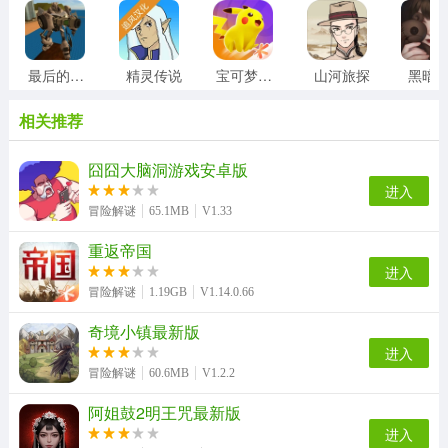
最后的子弹
精灵传说
宝可梦大集结
山河旅探
黑暗
相关推荐
囧囧大脑洞游戏安卓版
进入
冒险解谜
65.1MB
V1.33
重返帝国
进入
冒险解谜
1.19GB
V1.14.0.66
奇境小镇最新版
进入
冒险解谜
60.6MB
V1.2.2
阿姐鼓2明王咒最新版
进入