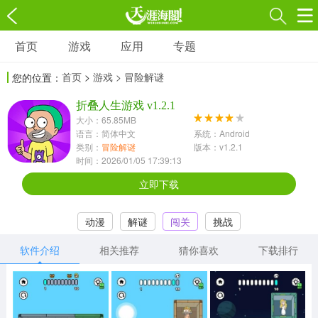
首页
游戏
应用
专题
游戏
应用
专题
首页
>
游戏
> 冒险解谜
您的位置：
角色扮演
射击枪战
策略塔防
3697款应用
折叠人生游戏 v1.2.1
1597款应用
1789款应用
大小：65.85MB
语言：简体中文
系统：Android
休闲益智
动作闯关
冒险解谜
类别：
冒险解谜
版本：v1.2.1
时间：2026/01/05 17:39:13
13387款应用
2196款应用
3007款应用
立即下载
赛车竞速
卡牌对战
体育运动
动漫
解谜
闯关
挑战
1072款应用
418款应用
568款应用
软件介绍
相关推荐
猜你喜欢
下载排行
音乐舞蹈
模拟经营
传奇手游
269款应用
2716款应用
515款应用