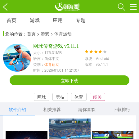
首页
游戏
应用
专题
游戏
应用
专题
首页
>
游戏
> 体育运动
您的位置：
角色扮演
射击枪战
策略塔防
3697款应用
网球传奇游戏 v5.11.1
1597款应用
1789款应用
大小：175.31MB
语言：简体中文
系统：Android
休闲益智
动作闯关
冒险解谜
类别：
体育运动
版本：v5.11.1
时间：2026/01/01 11:21:07
13387款应用
2196款应用
3007款应用
立即下载
赛车竞速
卡牌对战
体育运动
网球
竞技
体育
闯关
1072款应用
418款应用
568款应用
软件介绍
相关推荐
猜你喜欢
下载排行
音乐舞蹈
模拟经营
传奇手游
269款应用
2716款应用
515款应用