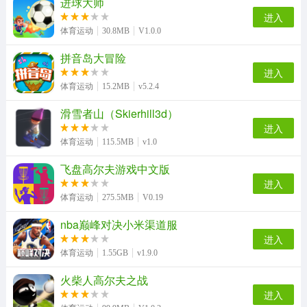
进球大师
进入
体育运动
30.8MB
V1.0.0
拼音岛大冒险
进入
体育运动
15.2MB
v5.2.4
滑雪者山（Skierhill3d）
进入
体育运动
115.5MB
v1.0
飞盘高尔夫游戏中文版
进入
体育运动
275.5MB
V0.19
nba巅峰对决小米渠道服
进入
体育运动
1.55GB
v1.9.0
火柴人高尔夫之战
进入