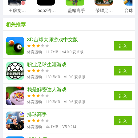
王牌竞速国际服
oopz语音最新版
盖帽高手
荣耀足球游戏
台
相关推荐
3D台球大师游戏中文版
进入
体育运动
11.7MB
v4.0.0 安卓版
职业足球生涯游戏
进入
体育运动
189.5MB
v1.0.0 安卓版
我是解密达人游戏
进入
体育运动
119.3MB
v1.0.6 安卓版
排球高手
进入
体育运动
44.1MB
V5.9.214