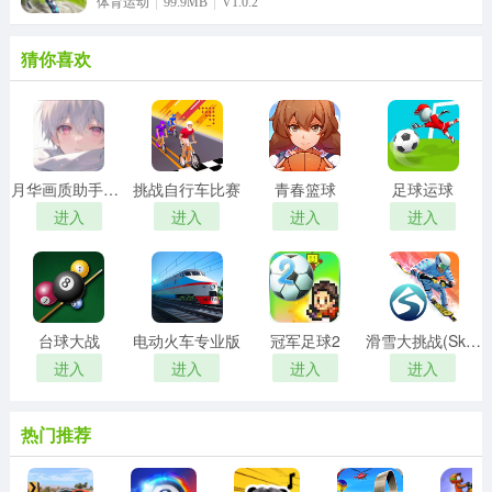
体育运动
99.9MB
V1.0.2
猜你喜欢
月华画质助手免费版
挑战自行车比赛
青春篮球
足球运球
进入
进入
进入
进入
台球大战
电动火车专业版
冠军足球2
滑雪大挑战(SkiChallenge)
进入
进入
进入
进入
热门推荐