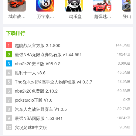
城市战车游戏菜单版
万宁桌球正式版
鸡乐盒
越弹越有劲
登
下载排行
1
超能战队官方版 2.1.800
144.0MB
2
最强NBA无限点券钻石版 v1.44.551
1024KB
3
nba2k20安卓版 V98.0.2
3.00GB
4
胜利十一人 v3.6
45.5MB
5
TheSpike排球高手全人物解锁版 v4.0.3.7
43.9MB
6
nba2k20免费版 2.10.2
60.6MB
7
jockstudio正版 V1.0
0KB
8
汽车人之战狂野赛车 V1.0.5
82.7MB
9
最强NBA国际服 1.53.641
1024KB
10
实况足球8中文版
9.3MB