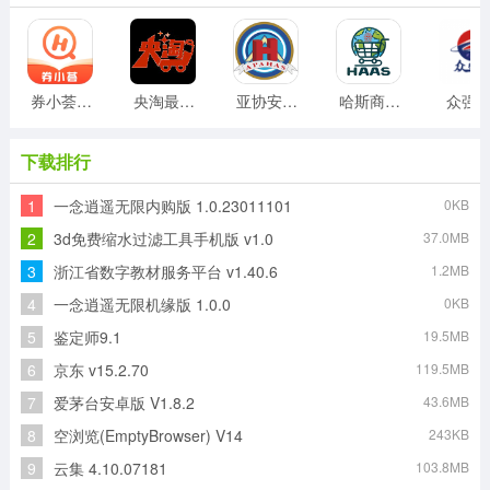
券小荟安卓版
央淘最新版
亚协安卓版
哈斯商城安卓版
众强
下载排行
1
一念逍遥无限内购版 1.0.23011101
0KB
2
3d免费缩水过滤工具手机版 v1.0
37.0MB
3
浙江省数字教材服务平台 v1.40.6
1.2MB
4
一念逍遥无限机缘版 1.0.0
0KB
5
鉴定师9.1
19.5MB
6
京东 v15.2.70
119.5MB
7
爱茅台安卓版 V1.8.2
43.6MB
8
空浏览(EmptyBrowser) V14
243KB
9
云集 4.10.07181
103.8MB