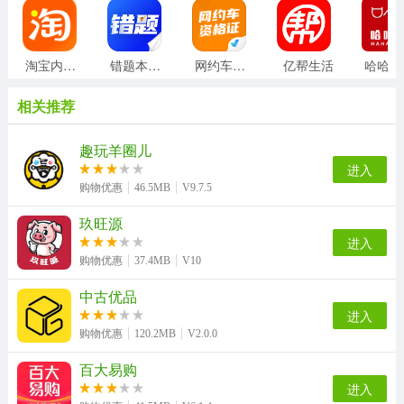
淘宝内部版
错题本天天记
网约车司机考试聚题库
亿帮生活
相关推荐
趣玩羊圈儿
进入
购物优惠
46.5MB
V9.7.5
玖旺源
进入
购物优惠
37.4MB
V10
中古优品
进入
购物优惠
120.2MB
V2.0.0
百大易购
进入