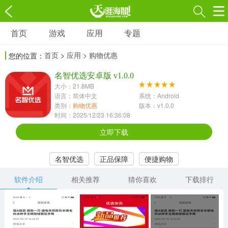
首页
游戏
应用
专题
游戏
应用
专题
首页
>
应用
> 购物优惠
您的位置：
角色扮演
射击枪战
策略塔防
3697款应用
名智优选安卓版 v1.0.0
1597款应用
1789款应用
大小：21.8MB
语言：简体中文
系统：Android
休闲益智
动作闯关
冒险解谜
类别：
购物优惠
版本：v1.0.0
时间：2025/12/23 16:36:08
13387款应用
2196款应用
3007款应用
立即下载
赛车竞速
卡牌对战
体育运动
名智优选
正品保障
便捷购物
1072款应用
418款应用
568款应用
软件介绍
相关推荐
猜你喜欢
下载排行
音乐舞蹈
模拟经营
传奇手游
269款应用
2716款应用
515款应用