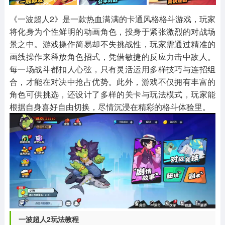
其他
游戏助手
MOD游戏
1654款应用
515款应用
1056款应用
《一波超人2》是一款热血满满的卡通风格格斗游戏，玩家
将化身为个性鲜明的动画角色，投身于紧张激烈的对战场
景之中。游戏操作简易却不失挑战性，玩家需通过精准的
画线操作来释放角色招式，凭借敏捷的反应力击中敌人。
每一场战斗都扣人心弦，只有灵活运用多样技巧与连招组
合，才能在对决中抢占优势。此外，游戏不仅拥有丰富的
角色可供挑选，还设计了多样的关卡与玩法模式，玩家能
根据自身喜好自由切换，尽情沉浸在精彩的格斗体验里。
一波超人2玩法教程