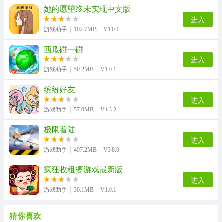
她的愿望终未实现中文版
进入
游戏助手
102.7MB
V1.0.1
西瓜碰一碰
进入
游戏助手
50.2MB
V1.0.1
缤纷好友
进入
游戏助手
57.9MB
V1.5.2
极限着陆
进入
游戏助手
497.2MB
V3.8.0
疯狂收租婆游戏最新版
进入
游戏助手
30.1MB
V1.0.1
猜你喜欢