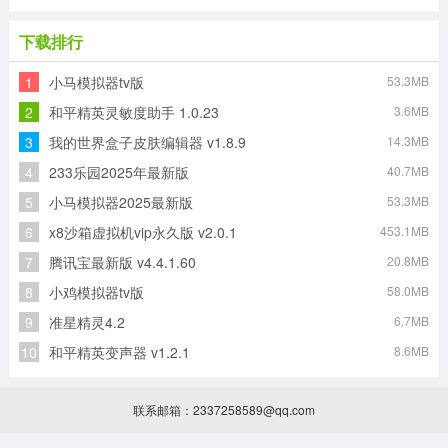
下载排行
1
小马模拟器tv版
53.3MB
2
和平精英灵敏度助手 1.0.23
3.6MB
3
我的世界盒子皮肤编辑器 v1.8.9
14.3MB
4
233乐园2025年最新版
40.7MB
5
小马模拟器2025最新版
53.3MB
6
x8沙箱虚拟机vip永久版 v2.0.1
453.1MB
7
腾讯宝最新版 v4.4.1.60
20.8MB
8
小鸡模拟器tv版
58.0MB
9
准星精灵4.2
6.7MB
10
和平精英变声器 v1.2.1
8.6MB
联系邮箱：2337258589@qq.com