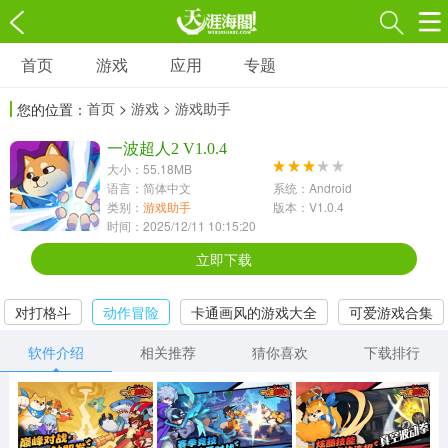
首页
游戏
应用
专题
游戏
应用
专题
首页
>
游戏
> 游戏助手
您的位置：
角色扮演
射击枪战
策略塔防
3697款应用
一波超人2 V1.0.4
1597款应用
1789款应用
大小：55.18MB
语言：简体中文
系统：Android
休闲益智
动作闯关
冒险解谜
类别：
游戏助手
版本：V1.0.4
时间：2025/12/11 10:15:20
13387款应用
2196款应用
3007款应用
立即下载
赛车竞速
卡牌对战
体育运动
对打格斗
动作冒险
卡通画风的游戏大全
可爱游戏合集
1072款应用
418款应用
568款应用
软件介绍
相关推荐
猜你喜欢
下载排行
音乐舞蹈
模拟经营
传奇手游
269款应用
2716款应用
515款应用