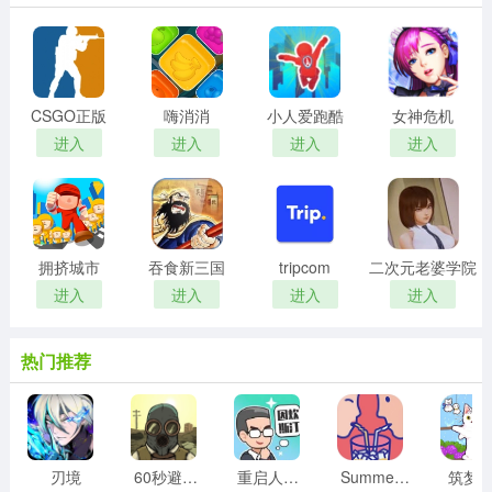
CSGO正版
嗨消消
小人爱跑酷
女神危机
进入
进入
进入
进入
拥挤城市
吞食新三国
tripcom
二次元老婆学院
进入
进入
进入
进入
热门推荐
刃境
60秒避难所中文版
重启人生之路
Summer爱的故事
筑梦