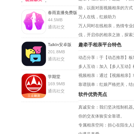
助，以面对面视频相亲的方式
春雨直播免费版
‌万人在线，红娘助力‌
44.5MB
万人同时在线相亲，热情专业
通讯社交
伐，开启你的相亲之旅，探索
TalkIn安卓版
‌趣牵手相亲平台特色‌
201.8MB
动态分享：于【动态推荐】板
通讯社交
‌多人互动‌：加入【多人互
‌视频相亲‌：通过【视频相
学期堂
169.9MB
‌靠谱脱单‌：红娘严格把关，
通讯社交
‌软件优势亮点‌
‌真诚安全‌：我们坚决抵制机
你的交友体验安全靠谱。
‌专属相亲空间‌：担心在陌