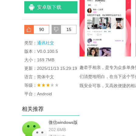
安卓版下载
<
/li>
90
15
类型：
通讯社交
版本：V0.0.100.5
大小：169.7MB
趣牵手相亲，是专为众多单身
更新：2025/11/13 15:29:19
们清楚地明白，在当下这个节
语言：简体中文
等级：
既安全可靠，又高效便捷的相
平台：Android
相关推荐
微信windows版
202.6MB