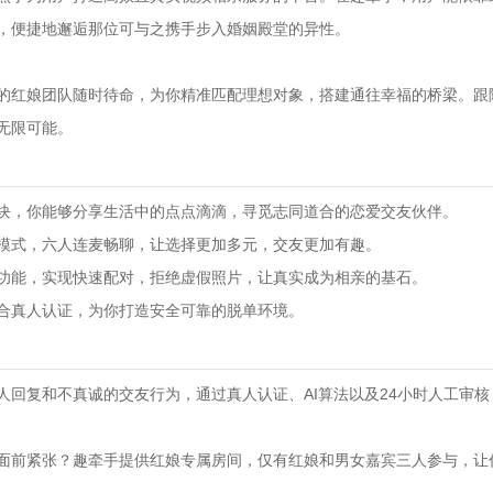
，便捷地邂逅那位可与之携手步入婚姻殿堂的异性。
的红娘团队随时待命，为你精准匹配理想对象，搭建通往幸福的桥梁。跟
无限可能。
块，你能够分享生活中的点点滴滴，寻觅志同道合的恋爱交友伙伴。
动】模式，六人连麦畅聊，让选择更加多元，交友更加有趣。
亲】功能，实现快速配对，拒绝虚假照片，让真实成为相亲的基石。
结合真人认证，为你打造安全可靠的脱单环境。
器人回复和不真诚的交友行为，通过真人认证、AI算法以及24小时人工审
生人面前紧张？趣牵手提供红娘专属房间，仅有红娘和男女嘉宾三人参与，让