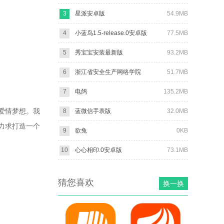
3
星派安卓版
54.9MB
4
小蓝鸟1.5-release.0安卓版
77.5MB
5
秀宝宝安装最新版
93.2MB
6
浙江省安全生产网络学院
51.7MB
7
电鸽
135.2MB
爱情梦想。我
8
蓝微信手表版
32.0MB
力求打造一个
9
欲兔
0KB
10
心心相印.0安卓版
73.1MB
猜您喜欢
换一换