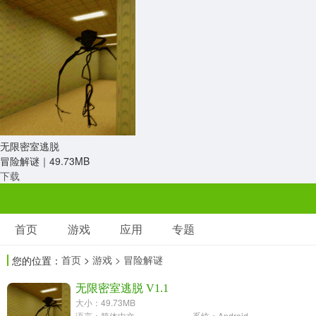
无限密室逃脱
冒险解谜｜
49.73MB
下载
首页
游戏
应用
专题
游戏
应用
专题
首页
>
游戏
> 冒险解谜
您的位置：
角色扮演
射击枪战
策略塔防
3697款应用
无限密室逃脱 V1.1
1597款应用
1789款应用
大小：49.73MB
语言：简体中文
系统：Android