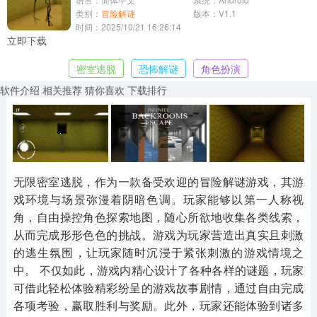
休闲益智
动作闯关
冒险解谜
类别：
冒险解谜
版本：V1.1
时间：2025/10/21 16:26:14
13387款应用
2196款应用
3007款应用
立即下载
密室逃脱
恐怖解谜
角色扮演
赛车竞速
卡牌对战
体育运动
1072款应用
418款应用
568款应用
软件介绍
相关推荐
猜你喜欢
下载排行
音乐舞蹈
模拟经营
传奇手游
269款应用
2716款应用
515款应用
无限密室逃脱，作为一款备受欢迎的冒险解谜游戏，其游
其他
游戏助手
MOD游戏
戏环境与场景弥漫着阴暗色调。玩家能够以第一人称视
1654款应用
515款应用
1056款应用
角，自由操控角色探索地图，随心所欲地收集各类线索，
从而完成形形色色的挑战。游戏为玩家营造出真实且刺激
的逃生氛围，让玩家随时沉浸于紧张刺激的游戏情境之
中。 不仅如此，游戏内精心设计了各种各样的谜题，玩家
可借此轻松体验精彩纷呈的游戏故事剧情，通过自由完成
各项考验，赢取胜利与奖励。此外，玩家还能体验到诸多