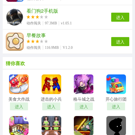
看门狗2手机版
进入
动作闯关
97.3MB
v1.05.1
早餐故事
进入
动作闯关
116.9MB
V1.2.0
猜你喜欢
美食大作战
进击的小兵
格斗城之战
开心旅行团
进入
进入
进入
进入