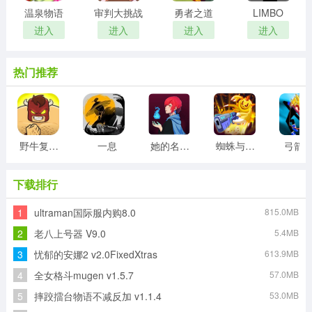
温泉物语
审判大挑战
勇者之道
LIMBO
进入
进入
进入
进入
热门推荐
野牛复仇记
一息
她的名字叫火
蜘蛛与激光剑
弓箭
下载排行
1
ultraman国际服内购8.0
815.0MB
2
老八上号器 V9.0
5.4MB
3
忧郁的安娜2 v2.0FixedXtras
613.9MB
4
全女格斗mugen v1.5.7
57.0MB
5
摔跤擂台物语不减反加 v1.1.4
53.0MB