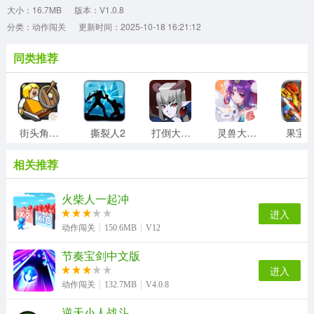
大小：16.7MB
版本：V1.0.8
分类：动作闯关
更新时间：2025-10-18 16:21:12
同类推荐
街头角斗士2
撕裂人2
打倒大魔王様
灵兽大冒险
果宝
相关推荐
火柴人一起冲
进入
动作闯关
150.6MB
V12
节奏宝剑中文版
进入
动作闯关
132.7MB
V4.0.8
逆天小人战斗