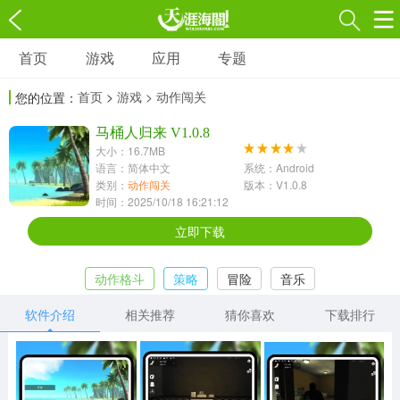
首页
游戏
应用
专题
游戏
应用
专题
首页
>
游戏
> 动作闯关
您的位置：
角色扮演
射击枪战
策略塔防
3697款应用
马桶人归来 V1.0.8
1597款应用
1789款应用
大小：16.7MB
语言：简体中文
系统：Android
休闲益智
动作闯关
冒险解谜
类别：
动作闯关
版本：V1.0.8
时间：2025/10/18 16:21:12
13387款应用
2196款应用
3007款应用
立即下载
赛车竞速
卡牌对战
体育运动
动作格斗
策略
冒险
音乐
1072款应用
418款应用
568款应用
软件介绍
相关推荐
猜你喜欢
下载排行
音乐舞蹈
模拟经营
传奇手游
269款应用
2716款应用
515款应用