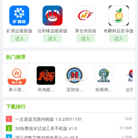
矿易达最新版
沅和臻选最新版
菁仓供应链
奇麟鲜品安卓版
进入
进入
进入
进入
热门推荐
券小荟安卓版
央淘最新版
亚协安卓版
哈斯商城安卓版
众强
下载排行
1
一念逍遥无限内购版 1.0.23011101
0KB
2
3d免费缩水过滤工具手机版 v1.0
37.0MB
3
浙江省数字教材服务平台 v1.40.6
1.2MB