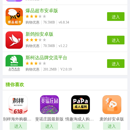
爆品超市安卓版
进入
购物优惠
76.5MB
v6.8.34
新鸽拍安卓版
进入
购物优惠
70.5MB
v1.2.2
斯柯达品牌交流平台
进入
购物优惠
201.2MB
V2.0.19
猜你喜欢
别样海外购极速版
斐谣庄园最新版
情趣淘成人购物商城最新版
麦的好安卓版
进入
进入
进入
进入