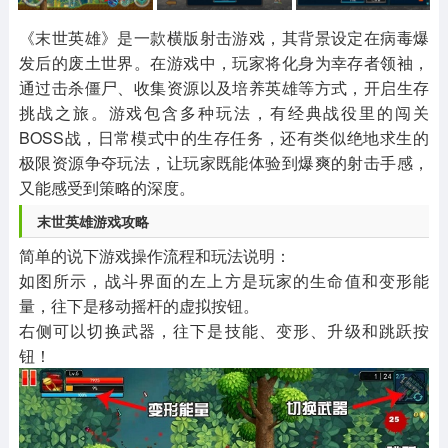
其他
游戏助手
MOD游戏
1654款应用
515款应用
1056款应用
《末世英雄》是一款横版射击游戏，其背景设定在病毒爆
发后的废土世界。在游戏中，玩家将化身为幸存者领袖，
通过击杀僵尸、收集资源以及培养英雄等方式，开启生存
挑战之旅。游戏包含多种玩法，有经典战役里的闯关
BOSS战，日常模式中的生存任务，还有类似绝地求生的
极限资源争夺玩法，让玩家既能体验到爆爽的射击手感，
又能感受到策略的深度。
末世英雄游戏攻略
简单的说下游戏操作流程和玩法说明：
如图所示，战斗界面的左上方是玩家的生命值和变形能
量，往下是移动摇杆的虚拟按钮。
右侧可以切换武器，往下是技能、变形、升级和跳跃按
钮！