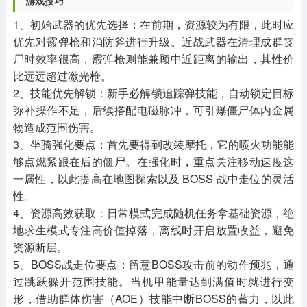
游戏技巧​
1、初始武器的优先选择：在前期，资源较为有限，此时应
优先对霰弹枪和消防斧进行升级。近战武器在清理成群丧
尸时效率很高，霰弹枪则能兼顾中近距离的输出，其性价
比远远超过激光枪。
2、技能优先解锁：新手必解锁追踪弹技能，自动锁定目标
弥补操作不足，后续搭配电磁脉冲，可引爆僵尸体内金属
物造成范围伤害。​
3、坐骑强化要点：首先要得到改装摩托，它的喷火功能能
够点燃紧跟在后的僵尸。在强化时，重点关注移动速度这
一属性，以此提高在地图探索以及 BOSS 战中走位的灵活
性。
4、资源高效获取：日常模式完成随机任务拿基础资源，绝
地求生模式专注高价值掉落，离线时开启放置收益，避免
资源断层。​
5、BOSS战走位要点：留意BOSS攻击前的动作预兆，通
过跳跃躲开范围技能。当机甲能量达到满值时就进行变
形，借助群体伤害（AOE）技能中断BOSS的蓄力，以此