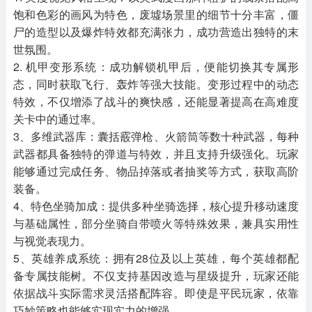
饱和色彩的画风为特色，废墟场景里的细节十分丰富，僵
尸的造型以及爆炸特效都充满张力，成功营造出独特的末
世氛围。
2. 机甲变形系统：成功解锁机甲后，便能切换其专属形
态，同时获取飞行、轰炸等强大技能。变形过程中的动态
特效，不仅增添了战斗的爽快感，还能显著提高在高难度
关卡中的通过率。
3、多维武器库：囊括霰弹枪、火箭筒等数十种武器，每种
武器都具备独特的弹道与特效，并且支持升级强化。玩家
能够通过完成任务、物品掉落或者抽奖等方式，获取高阶
装备。
4、特色坐骑加成：提供多种坐骑选择，核心提升移动速度
与基础属性，部分坐骑自带喷火等特殊效果，兼具实用性
与视觉表现力。​
5、英雄养成系统：拥有28位及以上英雄，每个英雄都配
备专属技能树。不仅支持基因改造与星级提升，玩家还能
依据战斗实际需求灵活搭配阵容。即使是平民玩家，依靠
巧妙策略也能够实现实力的增强。