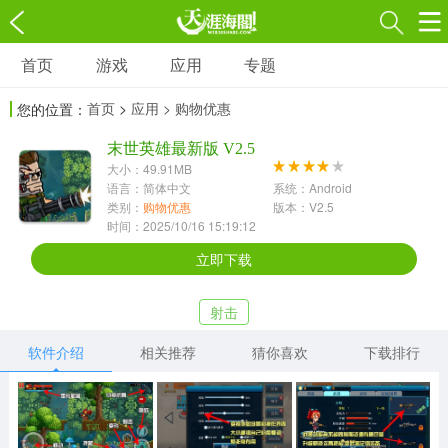
首页
游戏
应用
专题
游戏
应用
专题
首页
>
应用
> 购物优惠
您的位置：
角色扮演
射击枪战
策略塔防
3697款应用
末世英雄最新版 V2.5
1597款应用
1789款应用
大小：49.91MB
语言：简体中文
系统：Android
休闲益智
动作闯关
冒险解谜
类别：
购物优惠
版本：V2.5
时间：2025/10/16 15:19:12
13387款应用
2196款应用
3007款应用
立即下载
赛车竞速
卡牌对战
体育运动
射击
1072款应用
418款应用
568款应用
软件介绍
相关推荐
猜你喜欢
下载排行
音乐舞蹈
模拟经营
传奇手游
269款应用
2716款应用
515款应用