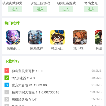
镇魂街武神觉醒游戏
攻城三国游戏
飞跃虹镜游戏
塔防之光
进入
进入
进入
进入
热门推荐
荣耀战争游戏
像素战神
神之召唤游戏
地下城与领主
兵
下载排行
1
神奇宝贝宝可梦 1.0.0
98.9MB
2
tap加速器 2.4.0
30.0MB
3
爱宠大冒险 v1.19.03.06
91.3MB
4
精灵学院大冒险 1.1.0.00730018
199.5MB
5
围棋经典版 V1.41
25.8MB
1.75GB