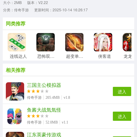
大小：2MB
版本：V2.22
分类：传奇手游
更新时间：2025-10-14 16:26:17
同类推荐
连线达人
恐怖双胞胎
超变单职业
侠客道
龙
相关推荐
三国主公模拟器
进入
传奇手游
205.4MB
v1.8
鱼酱大战氚氚怪
进入
传奇手游
52.0MB
v1.1
江东英豪传游戏