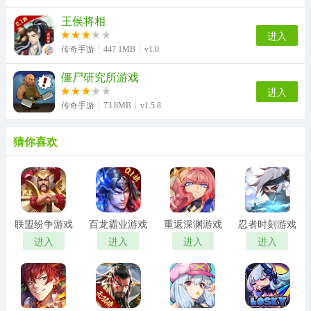
王侯将相
进入
传奇手游
447.1MB
v1.0
僵尸研究所游戏
进入
传奇手游
73.8MB
v1.5.8
猜你喜欢
联盟纷争游戏
百龙霸业游戏
重返深渊游戏
忍者时刻游戏
进入
进入
进入
进入