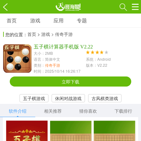
首页
游戏
应用
专题
游戏
应用
专题
首页
>
游戏
> 传奇手游
您的位置：
角色扮演
射击枪战
策略塔防
3697款应用
五子棋计算器手机版 V2.22
1597款应用
1789款应用
大小：2MB
语言：简体中文
系统：Android
休闲益智
动作闯关
冒险解谜
类别：
传奇手游
版本：V2.22
时间：2025/10/14 16:26:17
13387款应用
2196款应用
3007款应用
立即下载
赛车竞速
卡牌对战
体育运动
五子棋游戏
休闲对战游戏
古风棋类游戏
1072款应用
418款应用
568款应用
软件介绍
相关推荐
猜你喜欢
下载排行
音乐舞蹈
模拟经营
传奇手游
269款应用
2716款应用
515款应用