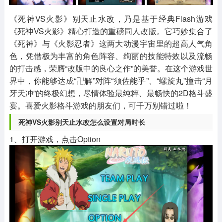
其他
游戏助手
MOD游戏
1654款应用
515款应用
1056款应用
《死神VS火影》别天止水改，乃是基于经典Flash游戏
《死神VS火影》精心打造的重磅同人改版。它巧妙集合了
《死神》与《火影忍者》这两大动漫宇宙里的超高人气角
色，凭借极为丰富的角色阵容、绚丽的技能特效以及流畅
的打击感，荣膺“改版中的良心之作”的美誉。在这个游戏世
界中，你能够达成“卍解”对阵“须佐能乎”、“螺旋丸”撞击“月
牙天冲”的终极幻想，尽情体验最纯粹、最畅快的2D格斗盛
宴。喜爱火影格斗游戏的朋友们，可千万别错过啦！
死神VS火影别天止水改怎么设置对局时长
1、打开游戏，点击Option