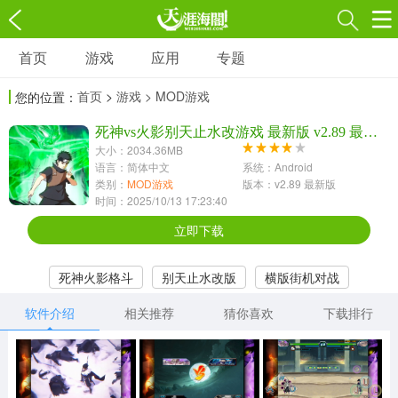
首页
游戏
应用
专题
游戏
应用
专题
首页
>
游戏
> MOD游戏
您的位置：
角色扮演
射击枪战
策略塔防
3697款应用
1597款应用
1789款应用
死神vs火影别天止水改游戏 最新版 v2.89 最新版
大小：2034.36MB
语言：简体中文
系统：Android
休闲益智
动作闯关
冒险解谜
类别：
MOD游戏
版本：v2.89 最新版
时间：2025/10/13 17:23:40
13387款应用
2196款应用
3007款应用
立即下载
赛车竞速
卡牌对战
体育运动
死神火影格斗
别天止水改版
横版街机对战
1072款应用
418款应用
568款应用
软件介绍
相关推荐
猜你喜欢
下载排行
音乐舞蹈
模拟经营
传奇手游
269款应用
2716款应用
515款应用