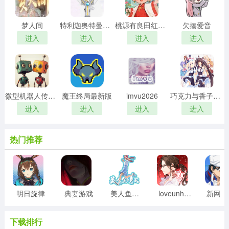
梦人间
特利迦奥特曼变身器模拟器
桃源有良田红包版
欠揍爱音
进入
进入
进入
进入
微型机器人传送门逃脱中文版
魔王终局最新版
imvu2026
巧克力与香子兰游戏手机版
进入
进入
进入
进入
热门推荐
明日旋律
典妻游戏
美人鱼的夏天游戏
loveunholyc游戏
新
下载排行