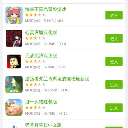
海贼王阳光冒险游戏
进入
MOD游戏
5.1MB
v6.1
心灵废墟汉化版
进入
MOD游戏
38.2MB
V1.0
无敌流浪汉正版
进入
MOD游戏
37.6MB
v3.9
游荡者弗兰肯斯坦的怪物最新版
进入
MOD游戏
513.5MB
v1.0.7
挪一头猪红包版
进入
MOD游戏
39.7MB
v1.1.1
弹幕月曜日中文版