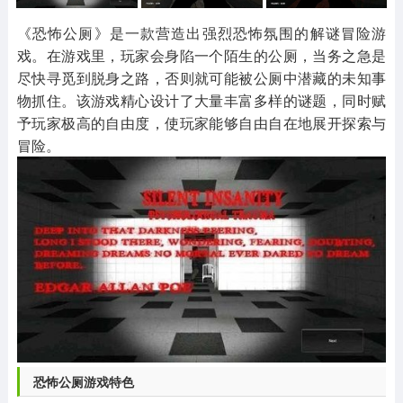
其他
游戏助手
MOD游戏
1654款应用
515款应用
1056款应用
《恐怖公厕》是一款营造出强烈恐怖氛围的解谜冒险游
戏。在游戏里，玩家会身陷一个陌生的公厕，当务之急是
尽快寻觅到脱身之路，否则就可能被公厕中潜藏的未知事
物抓住。该游戏精心设计了大量丰富多样的谜题，同时赋
予玩家极高的自由度，使玩家能够自由自在地展开探索与
冒险。
恐怖公厕游戏特色