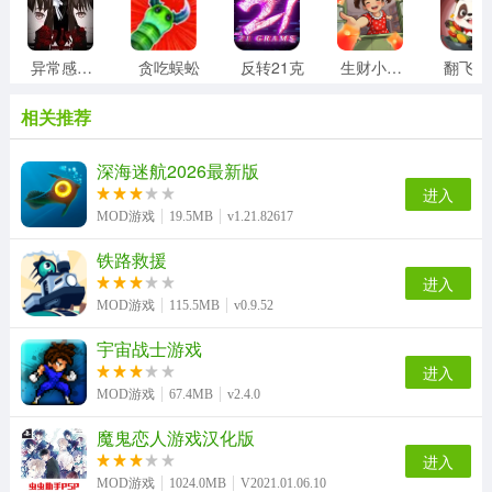
异常感染最新版
贪吃蜈蚣
反转21克
生财小菜园
相关推荐
深海迷航2026最新版
进入
MOD游戏
19.5MB
v1.21.82617
铁路救援
进入
MOD游戏
115.5MB
v0.9.52
宇宙战士游戏
进入
MOD游戏
67.4MB
v2.4.0
魔鬼恋人游戏汉化版
进入
MOD游戏
1024.0MB
V2021.01.06.10