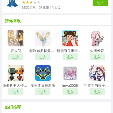
进入
MOD游戏
59.8MB
V1.4.2
猜你喜欢
梦人间
特利迦奥特曼变身器模拟器
桃源有良田红包版
欠揍爱音
进入
进入
进入
进入
微型机器人传送门逃脱中文版
魔王终局最新版
imvu2026
巧克力与香子兰游戏手机版
进入
进入
进入
进入
热门推荐