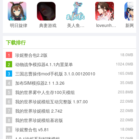
明日旋律
典妻游戏
美人鱼的夏天游戏
loveunholyc游戏
新
下载排行
1
珍妮整合包2.2版
18.0MB
2
动物战争模拟器4.1.1内置菜单
1024.0MB
3
三国志曹操传mod手机版 3.1.0.00120010
165.0MB
4
加布SIM模拟器2.1 1.3.26
35.0MB
5
我的世界雾中人生存100天模组
203.8MB
6
我的世界珍妮模组互动完整版 1.97.00
22.0MB
7
我的世界珍妮模组 2.742
22.0MB
8
我的世界珍妮模组基岩版
22.0MB
9
珍妮整合包 v5.81
18.0MB
10
1.9.1珍妮系列妈咪模组
22.0MB