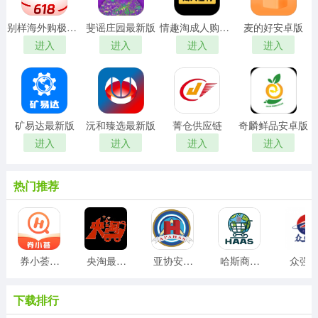
别样海外购极速版
斐谣庄园最新版
情趣淘成人购物商城最新版
麦的好安卓版
进入
进入
进入
进入
矿易达最新版
沅和臻选最新版
菁仓供应链
奇麟鲜品安卓版
进入
进入
进入
进入
热门推荐
券小荟安卓版
央淘最新版
亚协安卓版
哈斯商城安卓版
众强
下载排行