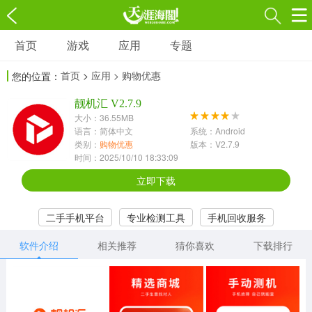
首页
游戏
应用
专题
游戏
应用
专题
首页
>
应用
> 购物优惠
您的位置：
角色扮演
射击枪战
策略塔防
3697款应用
靓机汇 V2.7.9
1597款应用
1789款应用
大小：36.55MB
语言：简体中文
系统：Android
休闲益智
动作闯关
冒险解谜
类别：
购物优惠
版本：V2.7.9
时间：2025/10/10 18:33:09
13387款应用
2196款应用
3007款应用
立即下载
赛车竞速
卡牌对战
体育运动
二手手机平台
专业检测工具
手机回收服务
1072款应用
418款应用
568款应用
软件介绍
相关推荐
猜你喜欢
下载排行
音乐舞蹈
模拟经营
传奇手游
269款应用
2716款应用
515款应用