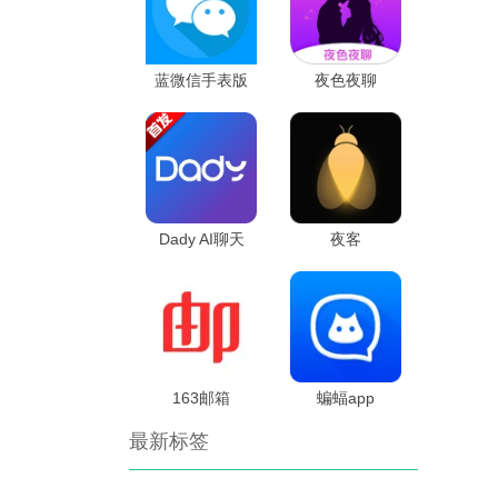
蓝微信手表版
夜色夜聊
Dady AI聊天
夜客
163邮箱
蝙蝠app
最新标签