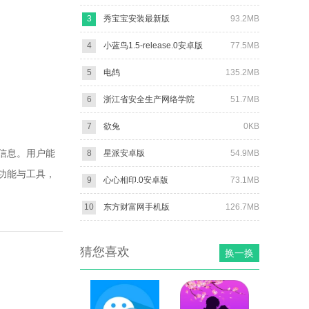
3
秀宝宝安装最新版
93.2MB
4
小蓝鸟1.5-release.0安卓版
77.5MB
5
电鸽
135.2MB
6
浙江省安全生产网络学院
51.7MB
7
欲兔
0KB
信息。用户能
8
星派安卓版
54.9MB
功能与工具，
9
心心相印.0安卓版
73.1MB
10
东方财富网手机版
126.7MB
猜您喜欢
换一换