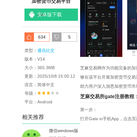
加密货币交易平台
安卓版下载
<
/li>
634
5
类型：
通讯社交
版本：V14
大小：365.3MB
芝麻交易网作为功能完备的加
更新：2025/10/8 15:05:12
够在该平台开展加密货币交易
语言：简体中文
助力用户深入洞悉加密货币市
等级：
芝麻交易所gate注册教程
平台：Android
第一步：
相关推荐
打开Gate.io手机App，
微信windows版