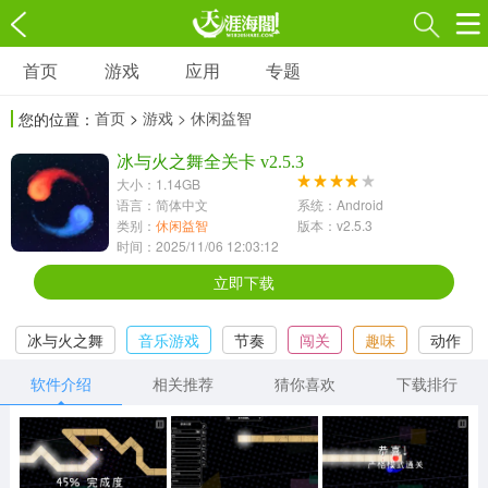
首页
游戏
应用
专题
游戏
应用
专题
首页
>
游戏
> 休闲益智
您的位置：
角色扮演
射击枪战
策略塔防
3697款应用
冰与火之舞全关卡 v2.5.3
1597款应用
1789款应用
大小：1.14GB
语言：简体中文
系统：Android
休闲益智
动作闯关
冒险解谜
类别：
休闲益智
版本：v2.5.3
时间：2025/11/06 12:03:12
13387款应用
2196款应用
3007款应用
立即下载
赛车竞速
卡牌对战
体育运动
冰与火之舞
音乐游戏
节奏
闯关
趣味
动作
1072款应用
418款应用
568款应用
软件介绍
相关推荐
猜你喜欢
下载排行
音乐舞蹈
模拟经营
传奇手游
269款应用
2716款应用
515款应用