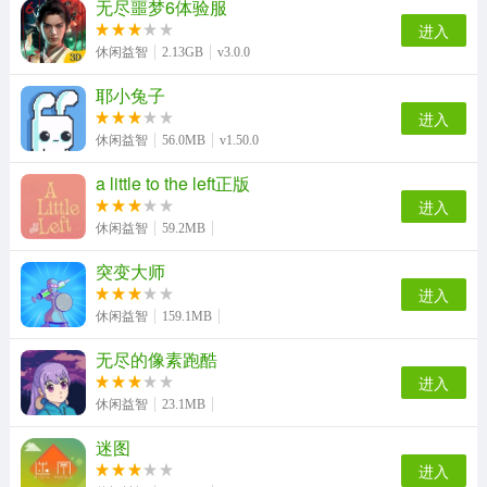
无尽噩梦6体验服
进入
休闲益智
2.13GB
v3.0.0
耶小兔子
进入
休闲益智
56.0MB
v1.50.0
a little to the left正版
进入
休闲益智
59.2MB
突变大师
进入
休闲益智
159.1MB
无尽的像素跑酷
进入
休闲益智
23.1MB
迷图
进入