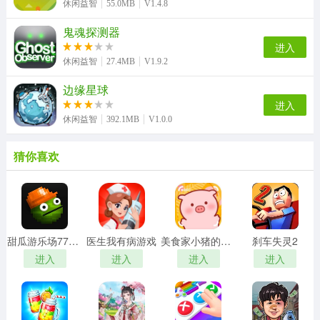
休闲益智
55.0MB
V1.4.8
鬼魂探测器
进入
休闲益智
27.4MB
V1.9.2
边缘星球
进入
休闲益智
392.1MB
V1.0.0
猜你喜欢
甜瓜游乐场7723自带模组汉化版
医生我有病游戏
美食家小猪的大冒险安卓版
刹车失灵2
进入
进入
进入
进入