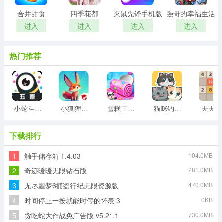
合并甜食
四季花都
灭鼠先锋手机版
强哥的幸福生活
进入
进入
进入
进入
热门推荐
小蛇斗蜈蚣
小狐狸游戏
雪糕工厂游戏
猫咪钓鱼物语游戏
天天20
下载排行
1
触手储存箱 1.4.03
104.0MB
2
奇迹暖暖无限钻石版
281.0MB
3
无尽噩梦6捕盗行纪无限资源版
470.0MB
4
时间停止一按就能时停的怀表 3
0KB
5
贪吃蛇大作战免广告版 v5.21.1
730.0MB