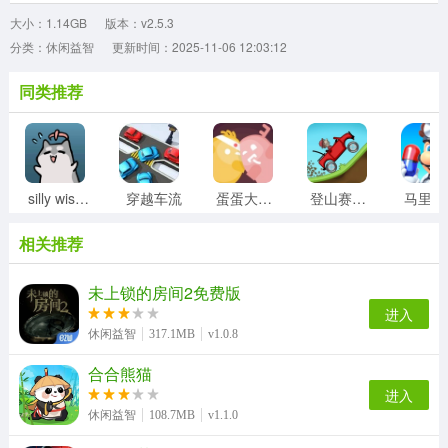
大小：1.14GB
版本：v2.5.3
分类：休闲益智
更新时间：2025-11-06 12:03:12
同类推荐
silly wisher最新版
穿越车流
蛋蛋大乱斗
登山赛车1老旧版
相关推荐
未上锁的房间2免费版
进入
休闲益智
317.1MB
v1.0.8
合合熊猫
进入
休闲益智
108.7MB
v1.1.0