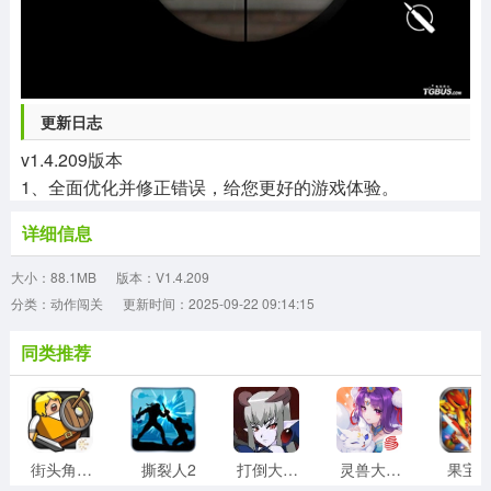
更新日志
v1.4.209版本
1、全面优化并修正错误，给您更好的游戏体验。
详细信息
大小：88.1MB
版本：V1.4.209
分类：动作闯关
更新时间：2025-09-22 09:14:15
同类推荐
街头角斗士2
撕裂人2
打倒大魔王様
灵兽大冒险
果宝