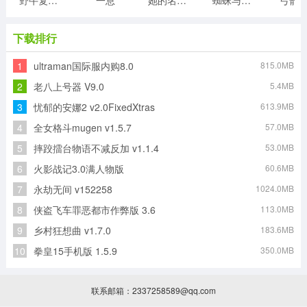
野牛复仇记
一息
她的名字叫火
蜘蛛与激光剑
弓箭
下载排行
1
ultraman国际服内购8.0
815.0MB
2
老八上号器 V9.0
5.4MB
3
忧郁的安娜2 v2.0FixedXtras
613.9MB
4
全女格斗mugen v1.5.7
57.0MB
5
摔跤擂台物语不减反加 v1.1.4
53.0MB
6
火影战记3.0满人物版
60.6MB
7
永劫无间 v152258
1024.0MB
8
侠盗飞车罪恶都市作弊版 3.6
113.0MB
9
乡村狂想曲 v1.7.0
183.6MB
10
拳皇15手机版 1.5.9
350.0MB
联系邮箱：2337258589@qq.com