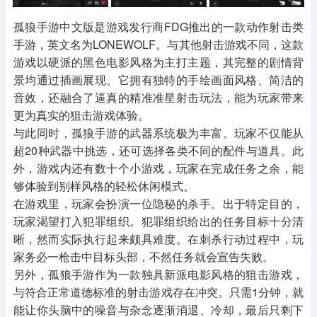
其他
游戏助手
MOD游戏
1654款应用
515款应用
1056款应用
孤狼手游中文版是游戏发行商FDG推出的一款动作射击类
手游，英文名为LONEWOLF。与其他射击游戏不同，这款
游戏以硬派的黑色电影风格为主打主题，其完整的剧情背
景均通过插画展现。它拥有独特的手绘画面风格、简洁的
音效，还融合了逼真的精准准星射击玩法，能为玩家带来
更为真实的狙击游戏体验。
与此同时，孤狼手游的武器系统极为丰富。玩家不仅能从
超20种武器中挑选，还可选择各类不同的配件与道具。此
外，游戏内还有数十个小游戏，玩家在完成任务之余，能
够体验到别样风格的轻松休闲模式。
在游戏里，玩家会扮演一位隐秘的杀手。出于特定目的，
玩家渴望打入犯罪组织。犯罪组织给出的任务目标十分清
晰，然而实际执行起来颇具难度。在刺杀行动过程中，玩
家务必一枪击中目标头部，不然任务就会宣告失败。
另外，孤狼手游作为一款独具新派电影风格的狙击游戏，
与符合正常道德标准的射击游戏存在冲突。只需1分钟，就
能让你头脑中的噪音与杂念逐渐消退、冷却，最后只剩下