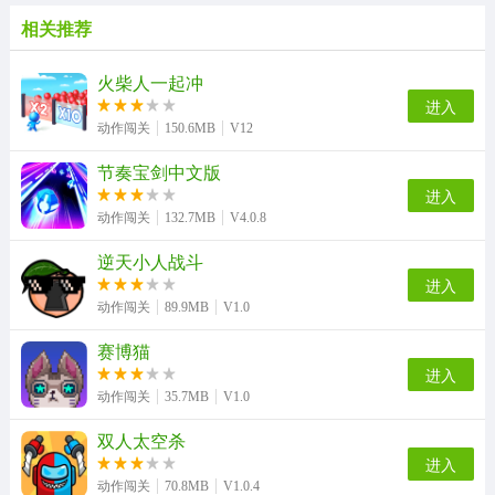
相关推荐
火柴人一起冲
进入
动作闯关
150.6MB
V12
节奏宝剑中文版
进入
动作闯关
132.7MB
V4.0.8
逆天小人战斗
进入
动作闯关
89.9MB
V1.0
赛博猫
进入
动作闯关
35.7MB
V1.0
双人太空杀
进入
动作闯关
70.8MB
V1.0.4