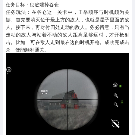
任务目标：彻底端掉谷仓
任务玩法：在谷仓这一关卡中，击杀顺序与时机颇为关
键。首先要消灭位于最上方的敌人，也就是屋子里面的敌
人。接下来，再对付四处走动的敌人。务必留意，只有当
走动的敌人与站着不动的敌人距离足够远时，才开枪射
击。比如，可在敌人走到最右边的时机开枪。成功完成击
杀，便能顺利通关。