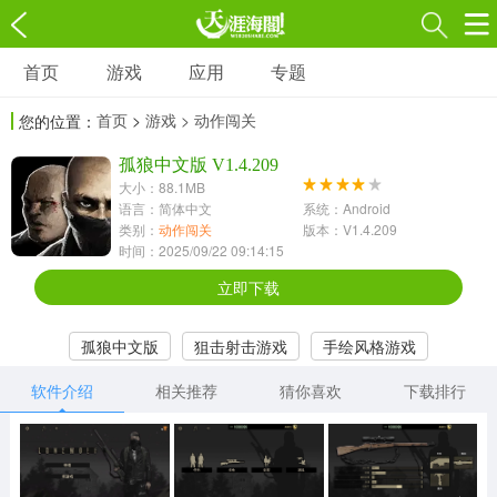
首页
游戏
应用
专题
游戏
应用
专题
首页
>
游戏
> 动作闯关
您的位置：
角色扮演
射击枪战
策略塔防
3697款应用
孤狼中文版 V1.4.209
1597款应用
1789款应用
大小：88.1MB
语言：简体中文
系统：Android
休闲益智
动作闯关
冒险解谜
类别：
动作闯关
版本：V1.4.209
时间：2025/09/22 09:14:15
13387款应用
2196款应用
3007款应用
立即下载
赛车竞速
卡牌对战
体育运动
孤狼中文版
狙击射击游戏
手绘风格游戏
1072款应用
418款应用
568款应用
软件介绍
相关推荐
猜你喜欢
下载排行
音乐舞蹈
模拟经营
传奇手游
269款应用
2716款应用
515款应用