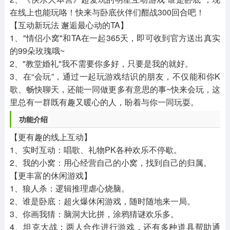
在线上也能玩咯！快来与卧底伙伴们酣战300回合吧！
【互动新玩法 邂逅最心动的TA】
1、"情侣小窝"和TA在一起365天，即可收到官方送出真实
的99朵玫瑰哦~
2、"教堂婚礼"我不需要你多好，只要是我的就好。
3、在“会玩”，通过一起玩游戏结识的朋友，不仅能和你K
歌、畅快聊天，还能一同做更多有意思的事~快来会玩，这
里总有一群既有趣又暖心的人，盼着与你一同玩耍。
功能介绍
【更有趣的线上互动】
1、实时互动：唱歌、礼物PK各种欢乐不停歇。
2、我的小窝：用心经营自己的小窝，找到自己的归属。
【更丰富的休闲游戏】
1、狼人杀：逻辑推理虐心烧脑。
2、谁是卧底：超火爆休闲游戏，随时随地来一局。
3、你画我猜：脑洞大比拼，涂鸦猜谜欢乐多。
4、坦克大战：两人合作进行游戏，还有多种道具帮助通