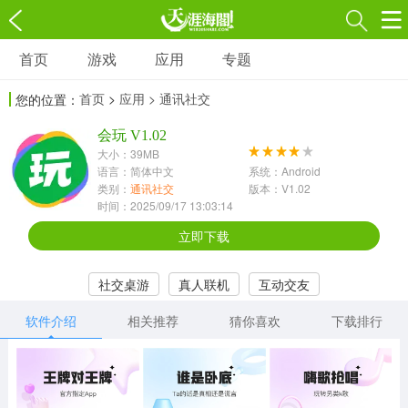
首页
游戏
应用
专题
游戏
应用
专题
首页
>
应用
> 通讯社交
您的位置：
角色扮演
射击枪战
策略塔防
3697款应用
会玩 V1.02
1597款应用
1789款应用
大小：39MB
语言：简体中文
系统：Android
休闲益智
动作闯关
冒险解谜
类别：
通讯社交
版本：V1.02
时间：2025/09/17 13:03:14
13387款应用
2196款应用
3007款应用
立即下载
赛车竞速
卡牌对战
体育运动
社交桌游
真人联机
互动交友
1072款应用
418款应用
568款应用
软件介绍
相关推荐
猜你喜欢
下载排行
音乐舞蹈
模拟经营
传奇手游
269款应用
2716款应用
515款应用