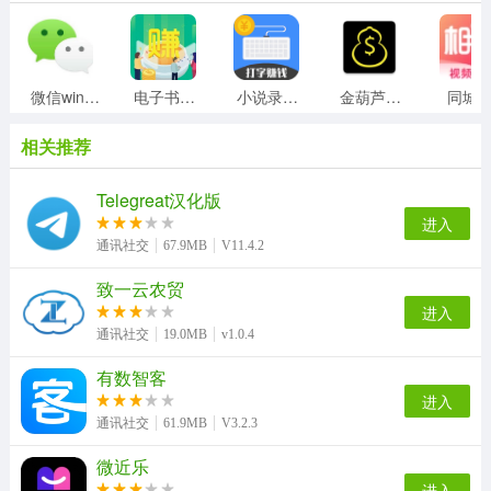
微信windows版
电子书录入员
小说录入打字员
金葫芦挂机
同城
相关推荐
Telegreat汉化版
进入
通讯社交
67.9MB
V11.4.2
致一云农贸
进入
通讯社交
19.0MB
v1.0.4
有数智客
进入
通讯社交
61.9MB
V3.2.3
微近乐
进入