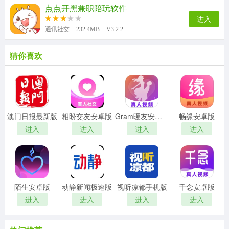
点点开黑兼职陪玩软件
进入
通讯社交
232.4MB
V3.2.2
猜你喜欢
澳门日报最新版
相盼交友安卓版
Gram暖友安卓版
畅缘安卓版
进入
进入
进入
进入
陌生安卓版
动静新闻极速版
视听凉都手机版
千念安卓版
进入
进入
进入
进入