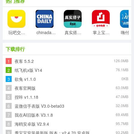
热门推荐
玩吧交友安卓版
chinadaily双语版
真实搭子安卓版
掌上宝盈安卓版
下载排行
1
夜客 5.5.2
126.0MB
2
纸飞机x版 V14
76.1MB
3
欲兔 v1.1.0
0KB
4
夜客官网版
63.0MB
5
捏咔 v1.1.18
47.0MB
6
蓝微信手表版 V3.0-beta03
32.0MB
7
我在AI旧版本 V3.1.8
69.4MB
8
海鸥安卓版 V2.9.4
95.7MB
9
秀宝宝安装最新版 版本：v2.4.70 安卓版
93.2MB