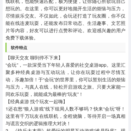
线联机，也能快速匹配，极为便捷，让你随心所欲玩自己
想玩的。在这里，你可以更好地抛开生活的烦恼与压力，
尽情娱乐交友。不仅如此，会玩还打造了玩友圈，你不仅
能在线连麦玩耍，还能发布日常动态、生活趣事、文艺照
片等内容，好友可以进行点赞和评论。欢迎感兴趣的用户
免费下载体验。
软件特点
【聊天交友 聊到停不下来】
“会玩”，一款深受当下年轻人喜爱的社交桌游app。这里汇
聚多种经典桌游与互动玩法，让你在玩耍过程中尽情互
动，乐趣加倍！于“会玩”的世界里，你可以暂别生活的烦恼
与压力，与真人在线，轻松开启游戏之旅。只要大家能一
同欢乐玩耍，就能成为最棒的“玩友”！
【经典桌游 找个玩友一起嗨】
1还在愁“狼人游戏”线下组局人数不够吗？快来“会玩”呀！
这里有千万玩友在线联机，全程烧脑，等待开启一场真相
与谎言交织的逻辑推理大对决！
2、《快乐大本营》超爱玩的明星互动游戏“谁是卧底”，现