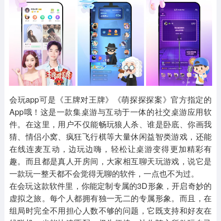
其他
游戏助手
MOD游戏
1654款应用
515款应用
1056款应用
会玩app可是《王牌对王牌》《萌探探探案》官方指定的
App哦！这是一款集桌游与互动于一体的社交桌游应用软
件。在这里，用户不仅能畅玩狼人杀、谁是卧底、你画我
猜、情侣小窝、疯狂飞行棋等大量休闲益智类游戏，还能
在线连麦互动，边玩边嗨，轻松让桌游变得更加精彩有
趣。而且都是真人开房间，大家相互聊天玩游戏，说它是
一款玩一整天都不会觉得无聊的软件，一点也不为过。
在会玩这款软件里，你能定制专属的3D形象，开启奇妙的
虚拟之旅。每个人都拥有独一无二的专属形象。而且，在
组局时完全不用担心人数不够的问题，它既支持和好友在