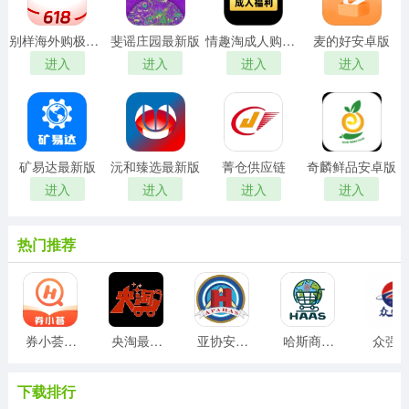
别样海外购极速版
斐谣庄园最新版
情趣淘成人购物商城最新版
麦的好安卓版
进入
进入
进入
进入
矿易达最新版
沅和臻选最新版
菁仓供应链
奇麟鲜品安卓版
进入
进入
进入
进入
热门推荐
券小荟安卓版
央淘最新版
亚协安卓版
哈斯商城安卓版
众强
下载排行