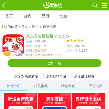
首页
游戏
应用
专题
游戏
应用
专题
首页
>
应用
> 购物优惠
您的位置：
角色扮演
射击枪战
策略塔防
3697款应用
京东安装最新版 V15.2.25
1597款应用
1789款应用
大小：140.74MB
语言：简体中文
系统：Android
休闲益智
动作闯关
冒险解谜
类别：
购物优惠
版本：V15.2.25
时间：2025/09/12 11:05:10
13387款应用
2196款应用
3007款应用
立即下载
赛车竞速
卡牌对战
体育运动
京东安装最新版
京东购物平台
京东生活服务
1072款应用
418款应用
568款应用
软件介绍
相关推荐
猜你喜欢
下载排行
音乐舞蹈
模拟经营
传奇手游
269款应用
2716款应用
515款应用