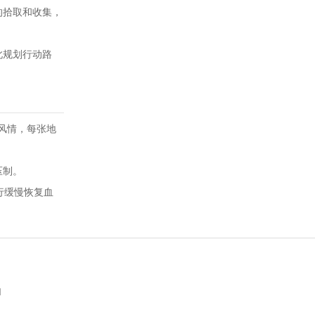
的拾取和收集，
此规划行动路
带风情，每张地
压制。
行缓慢恢复血
d