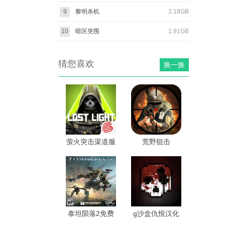
9
黎明杀机
3.18GB
10
暗区突围
1.91GB
猜您喜欢
换一换
萤火突击渠道服
荒野狙击
泰坦陨落2免费
g沙盒仇恨汉化
版
版