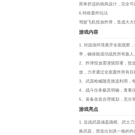
简单舒适的画风设计，完全可
6.特殊轰炸玩法
驾驶飞机投放炸弹，造成大大
游戏内容
1. 对战场环境展开全面观
率，确保能成功战胜所有敌人
2、炸弹投放需谨慎部署，投
放，力求通过全面轰炸所有目
3、武器枪械随意挑选利用，
4、战斗任务极其明确，查看
5、装备改造合理规划，充分
游戏亮点
1. 近战武器涵盖撬棍、武
换武器，营造出别具一格的作