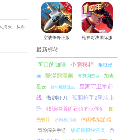
人消灭，从而
空战争锋正版
枪神对决国际服
最新标签
小熊移植
可口的咖啡
咻咻漫
酷漫熊漫画
画
加查
夸克浏览器
皇家守卫军前
星云
修勾地铁逃生
线
孤胆枪手2重装上
傲剑狂刀
阵
牧场物语矿石镇的伙伴们
阳
光餐厅
休闲模拟游戏
沙雕模拟器
冒险闯关手游
放置模拟经营类
角