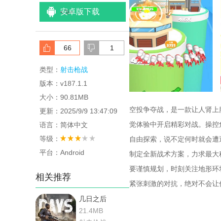
安卓版下载
<
/li>
66
1
类型：
射击枪战
版本：v187.1.1
大小：90.81MB
空投争夺战，是一款让人肾上
更新：2025/9/9 13:47:09
觉体验中开启精彩对战。操控
语言：简体中文
等级：
自由探索，说不定何时就会遭
平台：Android
制定全新战术方案，力求最大
要谨慎规划，时刻关注地形环
相关推荐
紧张刺激的对抗，绝对不会让
几日之后
21.4MB