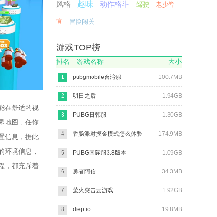
风格
趣味
动作格斗
驾驶
老少皆
宜
冒险闯关
游戏TOP榜
排名
游戏名称
大小
1
pubgmobile台湾服
100.7MB
2
明日之后
1.94GB
能在舒适的视
3
PUBG日韩服
1.30GB
界地图，任你
4
香肠派对摸金模式怎么体验
174.9MB
置信息，据此
的环境信息，
5
PUBG国际服3.8版本
1.09GB
程，都充斥着
6
勇者阿信
34.3MB
7
萤火突击云游戏
1.92GB
8
diep.io
19.8MB