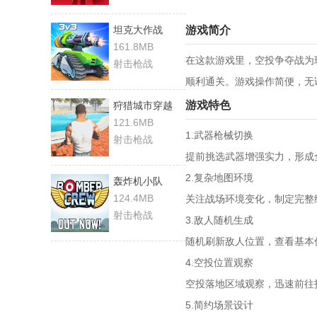
坦克大作战
游戏简介
161.8MB
在这款游戏里，空投争夺战为
射击枪战
顺利通关。游戏操作简便，无
游戏特色
狩猎城市穿越
121.6MB
1.武器枪械切换
射击枪战
提前挑选武器增强实力，形成
2.复杂地图环境
轰炸机小队
124.4MB
关注战场环境变化，制定完整
射击枪战
3.敌人随机生成
随机刷新敌人位置，查看基本
4.空投位置观察
空投落地区域观察，迅速前往
5.简约场景设计