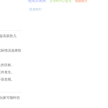
色闯关休闲
文明时代2虚无
假面骑士
恐龙快打
此提高获胜几
实际情况选择投
大的目标。
意外发生。
不容忽视。
，玩家可随时切