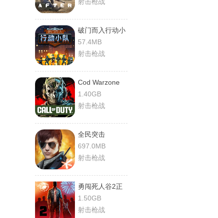
射击枪战
破门而入行动小
队
57.4MB
射击枪战
Cod Warzone
1.40GB
射击枪战
全民突击
697.0MB
射击枪战
勇闯死人谷2正
版
1.50GB
射击枪战