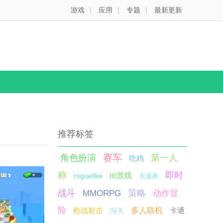
游戏
|
应用
|
专题
|
最新更新
推荐标签
赛车
角色扮演
第一人
吃鸡
称
即时
io游戏
roguelike
大逃杀
战斗
策略
MMORPG
动作冒
险
枪战射击
多人联机
卡通
闯关