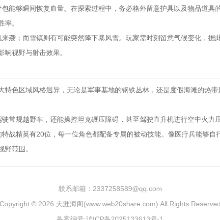
疗包能够瞬间恢复血量。在探索过程中，务必格外留意护具以及物品道具
胜率。
机来袭；而雪镇则有可能突然降下暴风雪。玩家需时刻留意气候变化，据
影响视野与射击效果。
7 大特色区域风格迥异，无论是军事基地的钢铁丛林，还是度假海滩的热
驾驶常规越野车，还能操控坦克碾压障碍，甚至驾驶直升机进行空中火力
的特战精英有20位，每一位角色都配备专属的被动技能。像医疗兵能够自
视野范围。
联系邮箱：2337258589@qq.com
Copyright © 2026
天涯海阁(www.web20share.com)
.All Rights Reserve
备案编号:沪ICP备2025133613号-1