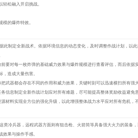
以轻松融入开启挑战。
规模的爆炸特效。
察，据此制定全新战术。依据环境信息的动态变化，及时调整作战计划，以
。
放前要对每一枚炸弹的基础威力效果与爆炸规模进行查看评估，而后依据
标，造成大量伤害。
每把武器都会存在不同的作用和威力效果，关键时刻可以迅速横扫所有强
任务信息制定全新作战计划应对所有难题，尽可能提高整体奖励收益避免
资源材料实现全方位的强化升级，以此增强整体战力水平应对所有危机，
士刀这类冷兵器，远程武器方面则有狙击枪、火箭筒等具备强大火力的装备
战效果与操作手感。