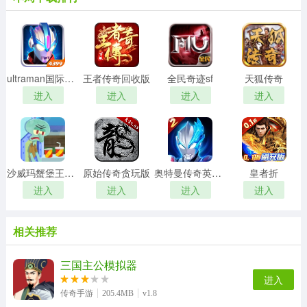
ultraman国际服内购8.0
王者传奇回收版
全民奇迹sf
天狐传奇
进入
进入
进入
进入
沙威玛蟹堡王传奇
原始传奇贪玩版
奥特曼传奇英雄2
皇者折
进入
进入
进入
进入
相关推荐
三国主公模拟器
进入
传奇手游
205.4MB
v1.8