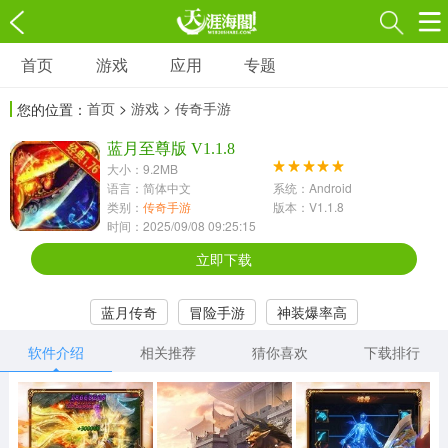
首页
游戏
应用
专题
游戏
应用
专题
首页
>
游戏
> 传奇手游
您的位置：
角色扮演
射击枪战
策略塔防
3697款应用
蓝月至尊版 V1.1.8
1597款应用
1789款应用
大小：9.2MB
语言：简体中文
系统：Android
休闲益智
动作闯关
冒险解谜
类别：
传奇手游
版本：V1.1.8
时间：2025/09/08 09:25:15
13387款应用
2196款应用
3007款应用
立即下载
赛车竞速
卡牌对战
体育运动
蓝月传奇
冒险手游
神装爆率高
1072款应用
418款应用
568款应用
软件介绍
相关推荐
猜你喜欢
下载排行
音乐舞蹈
模拟经营
传奇手游
269款应用
2716款应用
515款应用