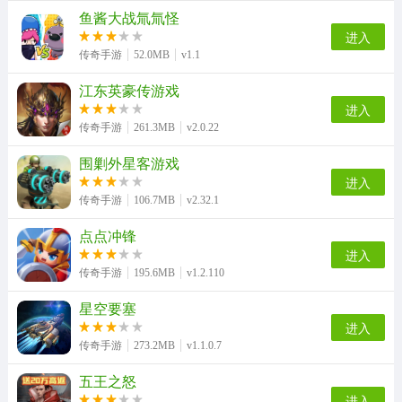
鱼酱大战氚氚怪
进入
传奇手游
52.0MB
v1.1
江东英豪传游戏
进入
传奇手游
261.3MB
v2.0.22
围剿外星客游戏
进入
传奇手游
106.7MB
v2.32.1
点点冲锋
进入
传奇手游
195.6MB
v1.2.110
星空要塞
进入
传奇手游
273.2MB
v1.1.0.7
五王之怒
进入