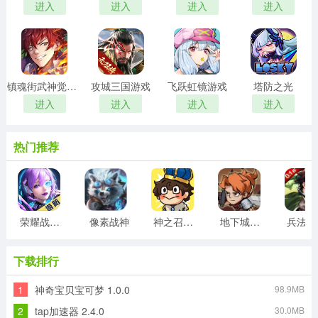
进入
进入
进入
进入
镇魂街武神觉醒游戏
攻城三国游戏
飞跃虹镜游戏
塔防之光
进入
进入
进入
进入
热门推荐
荣耀战争游戏
像素战神
神之召唤游戏
地下城与领主
兵
下载排行
1
神奇宝贝宝可梦 1.0.0
98.9MB
2
tap加速器 2.4.0
30.0MB