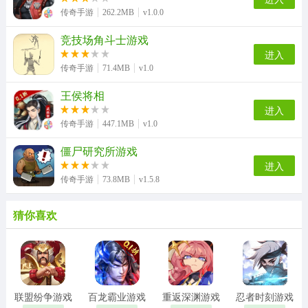
传奇手游
262.2MB
v1.0.0
竞技场角斗士游戏
进入
传奇手游
71.4MB
v1.0
王侯将相
进入
传奇手游
447.1MB
v1.0
僵尸研究所游戏
进入
传奇手游
73.8MB
v1.5.8
猜你喜欢
联盟纷争游戏
百龙霸业游戏
重返深渊游戏
忍者时刻游戏