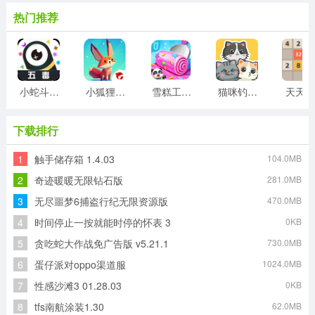
热门推荐
小蛇斗蜈蚣
小狐狸游戏
雪糕工厂游戏
猫咪钓鱼物语游戏
天天20
下载排行
1
触手储存箱 1.4.03
104.0MB
2
奇迹暖暖无限钻石版
281.0MB
3
无尽噩梦6捕盗行纪无限资源版
470.0MB
4
时间停止一按就能时停的怀表 3
0KB
5
贪吃蛇大作战免广告版 v5.21.1
730.0MB
6
蛋仔派对oppo渠道服
1024.0MB
7
性感沙滩3 01.28.03
0KB
8
tfs南航涂装1.30
62.0MB