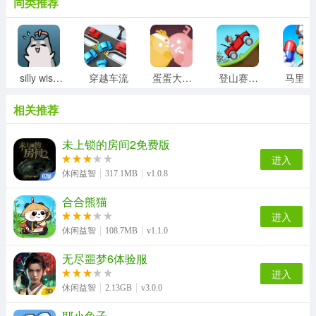
同类推荐
silly wisher最新版
穿越车流
蛋蛋大乱斗
登山赛车1老旧版
相关推荐
未上锁的房间2免费版
进入
休闲益智
317.1MB
v1.0.8
合合熊猫
进入
休闲益智
108.7MB
v1.1.0
无尽噩梦6体验服
进入
休闲益智
2.13GB
v3.0.0
耶小兔子