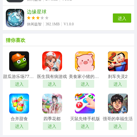
边缘星球
进入
休闲益智
392.1MB
V1.0.0
猜你喜欢
甜瓜游乐场7723自带模组汉化版
医生我有病游戏
美食家小猪的大冒险安卓版
刹车失灵2
进入
进入
进入
进入
合并甜食
四季花都
灭鼠先锋手机版
强哥的幸福生活
进入
进入
进入
进入