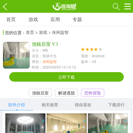
首页
游戏
应用
专题
游戏
应用
专题
首页
>
游戏
> 休闲益智
您的位置：
角色扮演
射击枪战
策略塔防
3697款应用
池核后室 V3
1597款应用
1789款应用
大小：MB
语言：简体中文
系统：Android
休闲益智
动作闯关
冒险解谜
类别：
休闲益智
版本：V3
时间：2025/09/03 13:14:10
13387款应用
2196款应用
3007款应用
立即下载
赛车竞速
卡牌对战
体育运动
池核后室
解谜逃脱
恐怖冒险
1072款应用
418款应用
568款应用
软件介绍
相关推荐
猜你喜欢
下载排行
音乐舞蹈
模拟经营
传奇手游
269款应用
2716款应用
515款应用