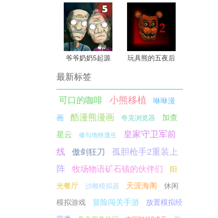
爷爷奶奶5起源
玩具熊的五夜后
宫2原版
最新标签
小熊移植
可口的咖啡
咻咻漫
酷漫熊漫画
画
加查
夸克浏览器
皇家守卫军前
星云
修勾地铁逃生
线
孤胆枪手2重装上
傲剑狂刀
阵
牧场物语矿石镇的伙伴们
阳
光餐厅
天涯海阁
休闲
沙雕模拟器
模拟游戏
冒险闯关手游
放置模拟经