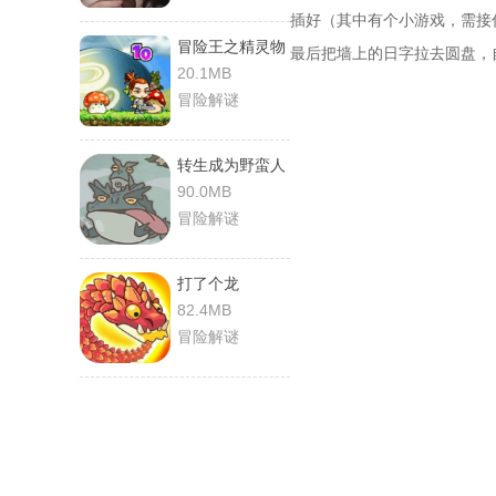
插好（其中有个小游戏，需接
冒险王之精灵物
最后把墙上的日字拉去圆盘，
语
20.1MB
冒险解谜
转生成为野蛮人
90.0MB
冒险解谜
打了个龙
82.4MB
冒险解谜