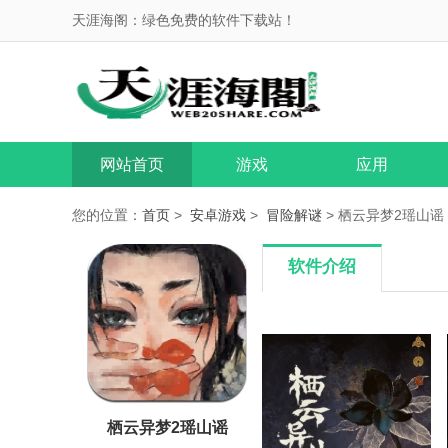
天涯海阁：绿色免费的软件下载站！
网站首页
游戏
应用
您的位置：
首页
>
安卓游戏
>
冒险解谜
> 栖云异梦2瑶山谣 V
软件介绍
栖云异梦2瑶山谣