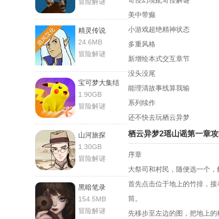
奇怪幻境配奇怪解谜
冒险解谜
美中带癫
小游戏超绝精神状态
精灵传说
24.6MB
多重风格
冒险解谜
新增绘本式交互章节
没头没尾
宝可梦大集结
能理清故事线算我输
1.90GB
系列续作
冒险解谜
还不快去玩栖云异梦
栖云异梦2瑶山谣第一章攻
山河旅探
1.30GB
序章
冒险解谜
大祭司和村民，随便选一个，
首先点击位于地上的竹排，接
黑暗笔录
筒。
154.5MB
冒险解谜
先移步至左边的图，把地上的