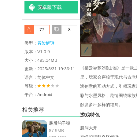
安卓版下载
<
/li>
77
8
类型：
冒险解谜
版本：V1.0.9
大小：493.14MB
《栖云异梦2瑶山谣》是一款
更新：2025/8/31 19:36:11
里，玩家会穿梭于现代与古老
语言：简体中文
等级：
满创意的互动方式，引领玩家
平台：Android
彩与水墨风格，剧情围绕家族
触发多种多样的结局。
相关推荐
游戏特色
最后的子弹
脑洞大开
87.9MB