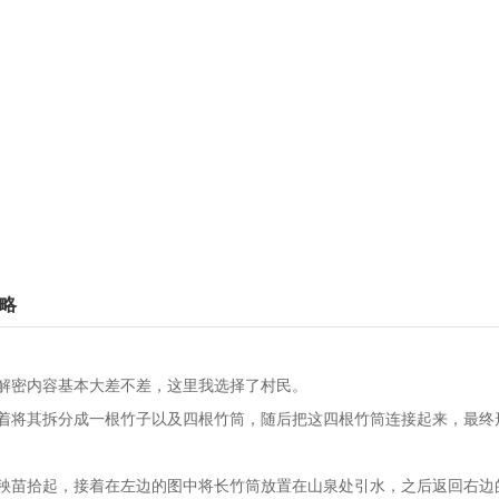
略
解密内容基本大差不差，这里我选择了村民。
着将其拆分成一根竹子以及四根竹筒，随后把这四根竹筒连接起来，最终
秧苗拾起，接着在左边的图中将长竹筒放置在山泉处引水，之后返回右边