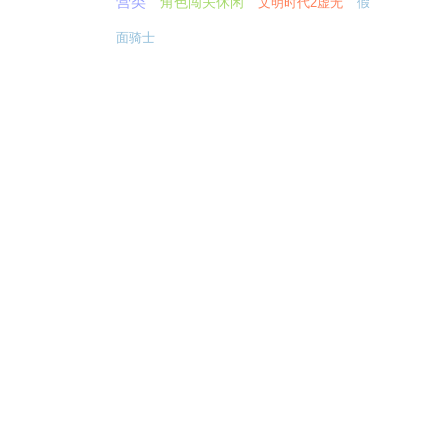
营类
角色闯关休闲
文明时代2虚无
假
面骑士