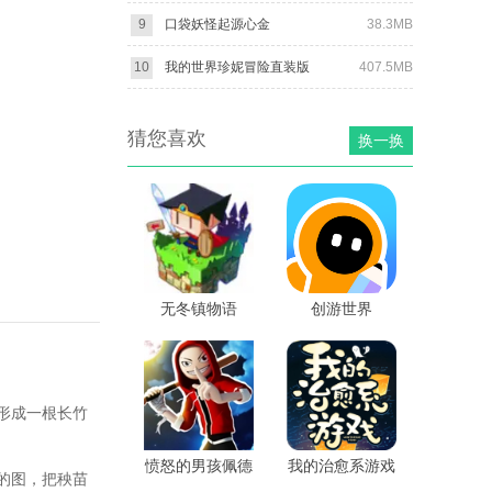
9
口袋妖怪起源心金
38.3MB
10
我的世界珍妮冒险直装版
407.5MB
猜您喜欢
换一换
无冬镇物语
创游世界
形成一根长竹
愤怒的男孩佩德
我的治愈系游戏
的图，把秧苗
罗四代
完整版