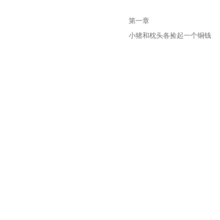
第一章
小猪和枕头各捡起一个铜钱