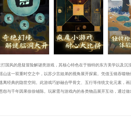
主打国风的悬疑冒险解谜类游戏，其核心特色在于独特的东方美学以及沉
瑶山这一双重时空之中，以苏少言姐弟的视角展开探索。凭借玉镜吞噬物
逃离经典的隐世空间。此游戏巧妙融合甲骨文、五行等传统文化元素，画
恩怨与千年因果徐徐铺陈。玩家需与游戏内的各类物品展开互动，通过做