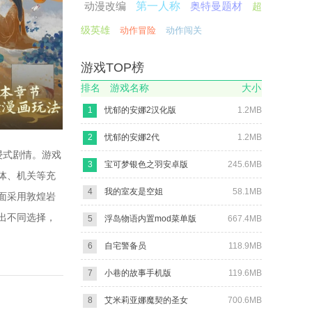
动漫改编
第一人称
奥特曼题材
超
级英雄
动作冒险
动作闯关
游戏TOP榜
排名
游戏名称
大小
1
忧郁的安娜2汉化版
1.2MB
2
忧郁的安娜2代
1.2MB
浸式剧情。游戏
3
宝可梦银色之羽安卓版
245.6MB
体、机关等充
4
我的室友是空姐
58.1MB
面采用敦煌岩
出不同选择，
5
浮岛物语内置mod菜单版
667.4MB
6
自宅警备员
118.9MB
7
小巷的故事手机版
119.6MB
8
艾米莉亚娜魔契的圣女
700.6MB