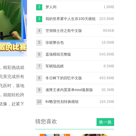
2
梦人间
1.8MB
3
我的世界雾中人生存100天模组
203.8MB
4
空洞骑士丝之歌中文版
993KB
5
珍妮整合包
18.0MB
6
盖瑞模组完整版
545.6MB
7
军棋陆战棋
8.5MB
，精彩挑战就
完美完成所有
8
冬日树下的回忆中文版
493.6MB
飞跃时，落地
9
速降王者内置菜单mod最新版
36.3MB
，就能轻松跨
10
fnf教堂性别转换模组
184.2MB
犹豫，赶紧下
猜您喜欢
换一换