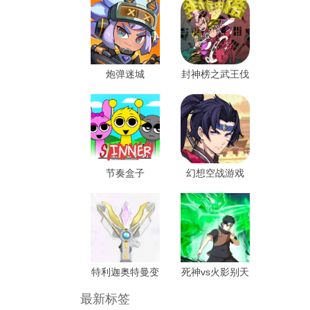
炮弹迷城
封神榜之武王伐
纣游戏手机版
节奏盒子
幻想空战游戏
Sprunki罪人版
特利迦奥特曼变
死神vs火影别天
身器模拟器
止水改游戏 最
最新标签
新版