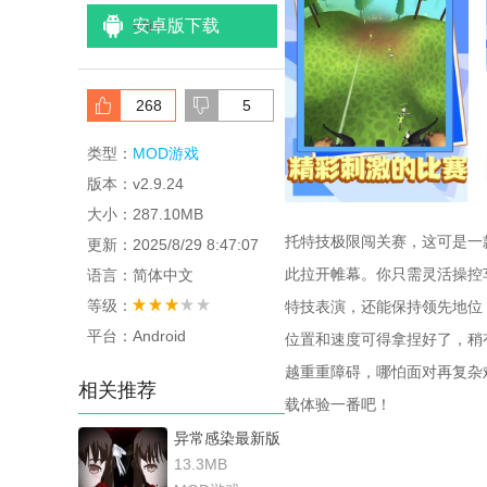
安卓版下载
<
/li>
268
5
类型：
MOD游戏
版本：v2.9.24
大小：287.10MB
托特技极限闯关赛，这可是一
更新：2025/8/29 8:47:07
此拉开帷幕。你只需灵活操控
语言：简体中文
等级：
特技表演，还能保持领先地位
平台：Android
位置和速度可得拿捏好了，稍
越重重障碍，哪怕面对再复杂
相关推荐
载体验一番吧！
异常感染最新版
13.3MB