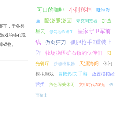
小熊移植
可口的咖啡
咻咻漫
酷漫熊漫画
画
加查
夸克浏览器
赛车，于各类
皇家守卫军前
星云
修勾地铁逃生
该游戏的核心玩
线
孤胆枪手2重装上
傲剑狂刀
障碍物。
阵
牧场物语矿石镇的伙伴们
阳
光餐厅
天涯海阁
休闲
沙雕模拟器
模拟游戏
冒险闯关手游
放置模拟经
营类
角色闯关休闲
文明时代2虚无
假
面骑士