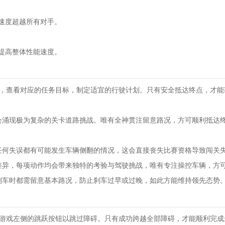
速度超越所有对手。
提高整体性能速度。
任务，查看对应的任务目标，制定适宜的行驶计划。只有安全抵达终点，才
会涌现极为复杂的关卡道路挑战。唯有全神贯注留意路况，方可顺利抵达
任何失误都有可能发生车辆侧翻的情况，这会直接丧失比赛资格导致闯关
差异，每项动作均会带来独特的考验与驾驶挑战，唯有专注操控车辆，方
刹车时都需留意基本路况，防止刹车过早或过晚，如此方能维持领先态势
点击游戏左侧的跳跃按钮以跳过障碍。只有成功跨越全部障碍，才能顺利完