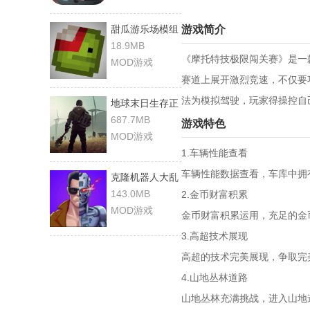
甜瓜游乐场模组
游戏简介
版
18.9MB
《摩托特技极限闯关赛》是一
MOD游戏
赛道上展开激烈竞速，不仅要
法为模拟驾驶，玩家得操控自
地球末日生存正
版
687.7MB
游戏特色
MOD游戏
1.车辆性能查看
车辆性能数据查看，车库中拥
克隆机器人大乱
斗正版
143.0MB
2.金币财富积累
MOD游戏
金币财富积累运用，充足的金
3.高超技术展现
高超的技术完美展现，争取完
4.山地丛林道路
山地丛林充满挑战，进入山地