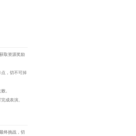
能获取资源奖励
终点，切不可掉
失败。
可完成表演。
。
成最终挑战，切