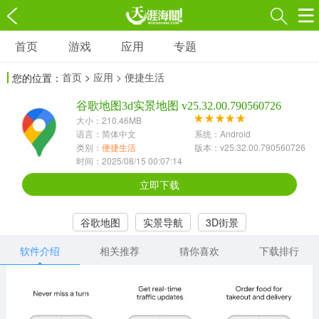
首页
游戏
应用
专题
游戏
应用
专题
首页
>
应用
> 便捷生活
您的位置：
角色扮演
射击枪战
策略塔防
3697款应用
谷歌地图3d实景地图 v25.32.00.790560726
1597款应用
1789款应用
大小：210.46MB
语言：简体中文
系统：Android
休闲益智
动作闯关
冒险解谜
类别：
便捷生活
版本：v25.32.00.790560726
时间：2025/08/15 00:07:14
13387款应用
2196款应用
3007款应用
立即下载
赛车竞速
卡牌对战
体育运动
谷歌地图
实景导航
3D街景
1072款应用
418款应用
568款应用
软件介绍
相关推荐
猜你喜欢
下载排行
音乐舞蹈
模拟经营
传奇手游
269款应用
2716款应用
515款应用