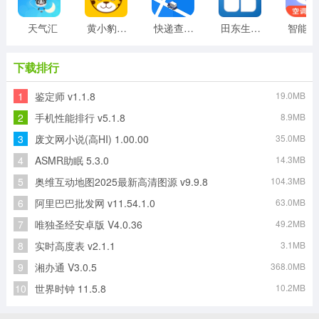
天气汇
黄小豹招聘
快递查询单号查询
田东生活网
智
下载排行
1
鉴定师 v1.1.8
19.0MB
2
手机性能排行 v5.1.8
8.9MB
3
废文网小说(高HI) 1.00.00
35.0MB
4
ASMR助眠 5.3.0
14.3MB
5
奥维互动地图2025最新高清图源 v9.9.8
104.3MB
6
阿里巴巴批发网 v11.54.1.0
63.0MB
7
唯独圣经安卓版 V4.0.36
49.2MB
8
实时高度表 v2.1.1
3.1MB
9
湘办通 V3.0.5
368.0MB
10
世界时钟 11.5.8
10.2MB