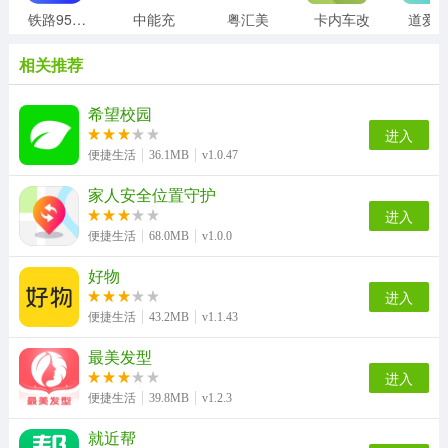
铁路95306
中能充
粤汇美
卡内车改
道爱
相关推荐
希望校园
进入
便捷生活
36.1MB
v1.0.47
家人安全位置守护
进入
便捷生活
68.0MB
v1.0.0
好物
进入
便捷生活
43.2MB
v1.1.43
最美发型
进入
便捷生活
39.8MB
v1.2.3
就近帮