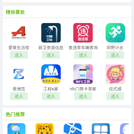
猜你喜欢
爱莱生活馆
厨卫资源信息
查违章车辆查询
田野计步
进入
进入
进入
进入
香洲范
工程e家
nfc门禁卡管家
仪式感
进入
进入
进入
进入
热门推荐