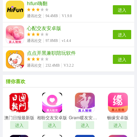
hifun嗨翻
进入
通讯社交
94.4MB
V1.9.8
心配交友安卓版
进入
通讯社交
97.8MB
v1.4.4
点点开黑兼职陪玩软件
进入
通讯社交
232.4MB
V3.2.2
猜你喜欢
澳门日报最新版
相盼交友安卓版
Gram暖友安卓版
畅缘安卓版
进入
进入
进入
进入