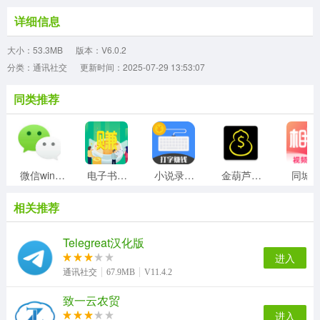
详细信息
大小：53.3MB
版本：V6.0.2
分类：通讯社交
更新时间：2025-07-29 13:53:07
同类推荐
微信windows版
电子书录入员
小说录入打字员
金葫芦挂机
同城
相关推荐
Telegreat汉化版
进入
通讯社交
67.9MB
V11.4.2
致一云农贸
进入