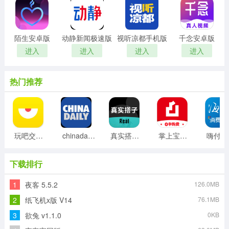
陌生安卓版
动静新闻极速版
视听凉都手机版
千念安卓版
进入
进入
进入
进入
热门推荐
玩吧交友安卓版
chinadaily双语版
真实搭子安卓版
掌上宝盈安卓版
下载排行
1
夜客 5.5.2
126.0MB
2
纸飞机x版 V14
76.1MB
3
欲兔 v1.1.0
0KB