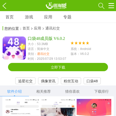
首页
游戏
应用
专题
游戏
应用
专题
首页
>
应用
> 通讯社交
您的位置：
角色扮演
射击枪战
策略塔防
3697款应用
口袋48成员版 V6.0.2
1597款应用
1789款应用
大小：53.3MB
语言：简体中文
系统：Android
休闲益智
动作闯关
冒险解谜
类别：
通讯社交
版本：V6.0.2
时间：2025/07/29 13:53:07
13387款应用
2196款应用
3007款应用
立即下载
赛车竞速
卡牌对战
体育运动
追星社交
偶像资讯
粉丝互动
口袋48
1072款应用
418款应用
568款应用
软件介绍
相关推荐
猜你喜欢
下载排行
音乐舞蹈
模拟经营
传奇手游
269款应用
2716款应用
515款应用