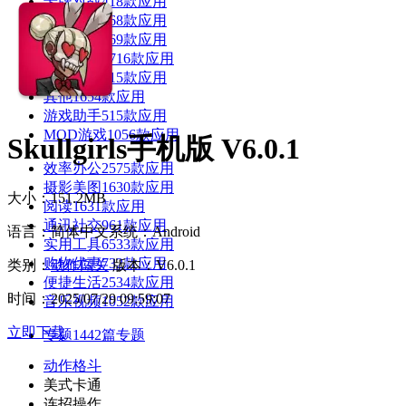
卡牌对战
418款应用
体育运动
568款应用
音乐舞蹈
269款应用
模拟经营
2716款应用
传奇手游
515款应用
其他
1654款应用
游戏助手
515款应用
MOD游戏
1056款应用
Skullgirls手机版 V6.0.1
效率办公
2575款应用
摄影美图
1630款应用
大小：151.2MB
阅读
1631款应用
通讯社交
961款应用
语言：简体中文
系统：Android
实用工具
6533款应用
购物优惠
732款应用
类别：
动作闯关
版本：V6.0.1
便捷生活
2534款应用
时间：2025/07/29 09:59:07
音乐视频
1052款应用
立即下载
专题
1442篇专题
动作格斗
美式卡通
连招操作