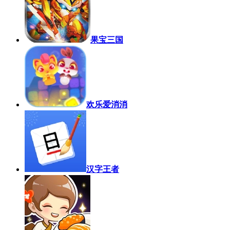
果宝三国
欢乐爱消消
汉字王者