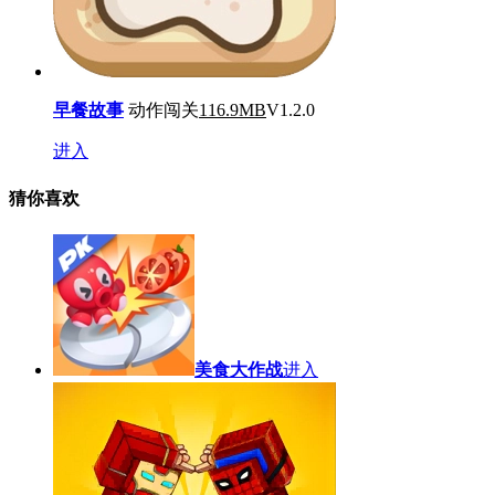
早餐故事
动作闯关
116.9MB
V1.2.0
进入
猜你喜欢
美食大作战
进入