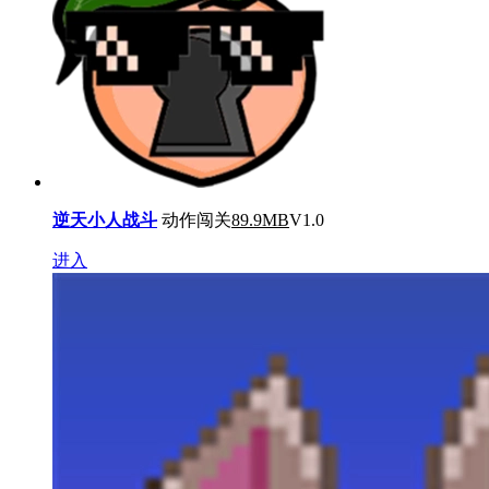
逆天小人战斗
动作闯关
89.9MB
V1.0
进入