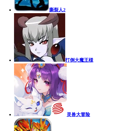
撕裂人2
打倒大魔王様
灵兽大冒险