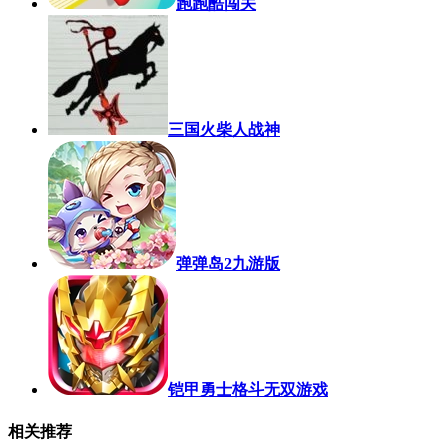
跑跑酷闯关
三国火柴人战神
弹弹岛2九游版
铠甲勇士格斗无双游戏
相关推荐