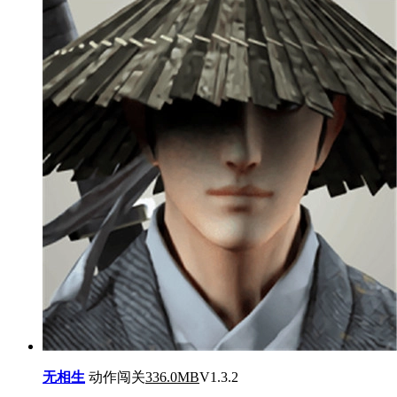
无相生
动作闯关
336.0MB
V1.3.2