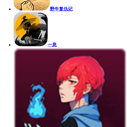
野牛复仇记
一息