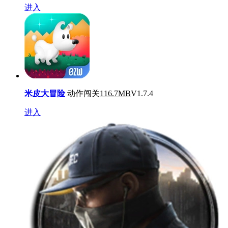
进入
米皮大冒险
动作闯关
116.7MB
V1.7.4
进入