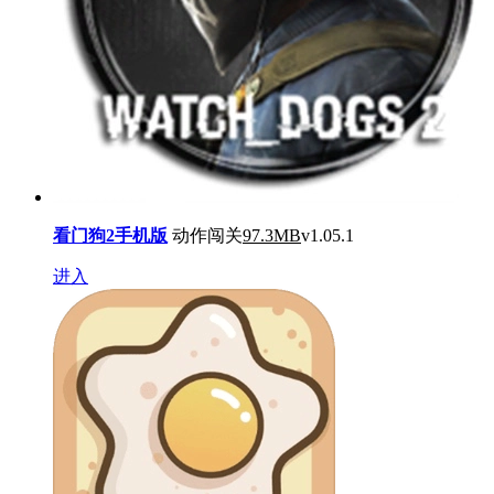
看门狗2手机版
动作闯关
97.3MB
v1.05.1
进入