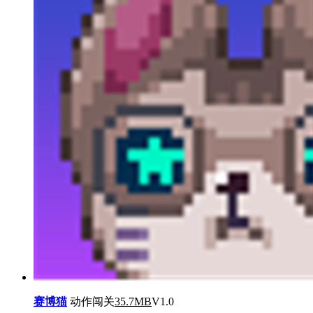
赛博猫
动作闯关
35.7MB
V1.0