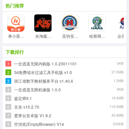
热门推荐
券小荟安卓版
央淘最新版
亚协安卓版
哈斯商城安卓版
众强
下载排行
1
一念逍遥无限内购版 1.0.23011101
0KB
2
3d免费缩水过滤工具手机版 v1.0
37.0MB
3
浙江省数字教材服务平台 v1.40.6
1.2MB
4
一念逍遥无限机缘版 1.0.0
0KB
5
鉴定师9.1
19.5MB
6
京东 v15.2.70
119.5MB
7
爱茅台安卓版 V1.8.2
43.6MB
8
空浏览(EmptyBrowser) V14
243KB