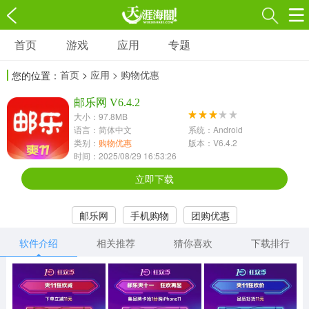
首页
游戏
应用
专题
游戏
应用
专题
首页
>
应用
> 购物优惠
您的位置：
角色扮演
射击枪战
策略塔防
3697款应用
邮乐网 V6.4.2
1597款应用
1789款应用
大小：97.8MB
语言：简体中文
系统：Android
休闲益智
动作闯关
冒险解谜
类别：
购物优惠
版本：V6.4.2
时间：2025/08/29 16:53:26
13387款应用
2196款应用
3007款应用
立即下载
赛车竞速
卡牌对战
体育运动
邮乐网
手机购物
团购优惠
1072款应用
418款应用
568款应用
软件介绍
相关推荐
猜你喜欢
下载排行
音乐舞蹈
模拟经营
传奇手游
269款应用
2716款应用
515款应用