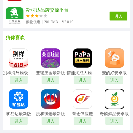
斯柯达品牌交流平台
进入
购物优惠
201.2MB
V2.0.19
猜你喜欢
别样海外购极速版
斐谣庄园最新版
情趣淘成人购物商城最新版
麦的好安卓版
进入
进入
进入
进入
矿易达最新版
沅和臻选最新版
菁仓供应链
奇麟鲜品安卓版
进入
进入
进入
进入