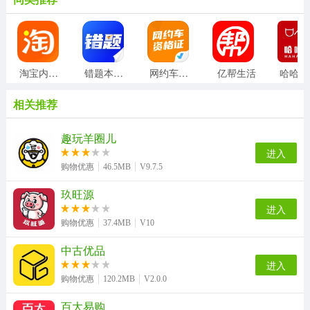
淘宝内部版
错题本天天记
网约车司机考试聚题库
亿帮生活
相关推荐
趣玩羊圈儿
进入
购物优惠
46.5MB
V9.7.5
玖旺源
进入
购物优惠
37.4MB
V10
中古优品
进入
购物优惠
120.2MB
V2.0.0
百大易购