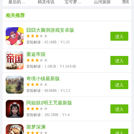
最后的子弹
精灵传说
宝可梦大集结
山河旅探
黑暗
相关推荐
囧囧大脑洞游戏安卓版
进入
冒险解谜
65.1MB
V1.33
重返帝国
进入
冒险解谜
1.19GB
V1.14.0.66
奇境小镇最新版
进入
冒险解谜
60.6MB
V1.2.2
阿姐鼓2明王咒最新版
进入
冒险解谜
202.2MB
V1.4
噩梦深渊
进入