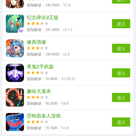
冒险解谜
190.3MB
V1.0
纪念碑谷2正版
进入
冒险解谜
345.3MB
v2.1.3
修真情缘
进入
冒险解谜
199.9MB
v1.0
青鬼2手机版
进入
冒险解谜
78.4MB
V1.95.23
趣味大逃杀
进入
冒险解谜
90.5MB
V6.0
恐怖面条人游戏
进入
冒险解谜
79.7MB
V1.0