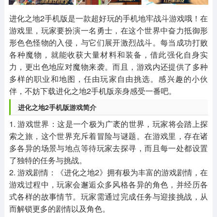
其他
游戏助手
MOD游戏
1654款应用
515款应用
1056款应用
进化之地2手机版是一款超好玩的手机地牢战斗游戏哦！在
游戏里，玩家要扮演一名勇士，在这个世界中奋力抵御形
形色色怪物的入侵，与它们展开激烈战斗。每当成功打败
各种魔物，就能收获大量材料和装备，借此强化自身实
力，更出色地应对魔物来袭。而且，游戏内还提供了多种
多样的职业和地图，任由玩家自由挑选。感兴趣的小伙
伴，不妨下载进化之地2手机版亲身感受一番吧。
进化之地2手机版游戏简介
1. 游戏世界：这是一个极为广袤的世界，玩家将会踏上探
索之旅，这个世界充斥着冒险与谜题。在游戏里，存在诸
多各异的场景与地点等待玩家去探寻，而且每一处都设置
了独特的任务与挑战。
2. 游戏剧情：《进化之地2》拥有极为丰富的游戏剧情，在
游戏过程中，玩家会邂逅众多风格各异的角色，并经历各
式各样的故事情节。玩家需通过完成任务与迎接挑战，从
而解锁更多的剧情以及角色。