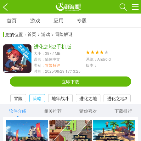
首页
游戏
应用
专题
游戏
应用
专题
首页
>
游戏
> 冒险解谜
您的位置：
角色扮演
射击枪战
策略塔防
3697款应用
进化之地2手机版
1597款应用
1789款应用
大小：387.4MB
语言：简体中文
系统：Android
休闲益智
动作闯关
冒险解谜
类别：
冒险解谜
版本：
时间：2025/08/29 17:13:25
13387款应用
2196款应用
3007款应用
立即下载
赛车竞速
卡牌对战
体育运动
冒险
策略
地牢战斗
进化之地
进化之地2
1072款应用
418款应用
568款应用
软件介绍
相关推荐
猜你喜欢
下载排行
音乐舞蹈
模拟经营
传奇手游
269款应用
2716款应用
515款应用