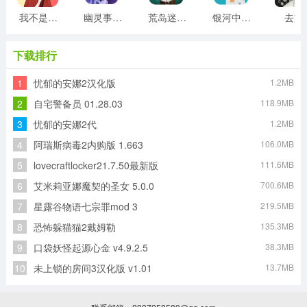
我不是渣女2游戏
幽灵事务所
荒岛迷宫游戏
银河中的挤奶工游戏
去旅
下载排行
1
忧郁的安娜2汉化版
1.2MB
2
自宅警备员 01.28.03
118.9MB
3
忧郁的安娜2代
1.2MB
4
阿瑞斯病毒2内购版 1.663
106.0MB
5
lovecraftlocker21.7.50最新版
111.6MB
6
艾米莉亚娜魔契的圣女 5.0.0
700.6MB
7
星露谷物语七宗罪mod 3
219.5MB
8
恐怖躲猫猫2戴姆勒
135.3MB
9
口袋妖怪起源心金 v4.9.2.5
38.3MB
10
未上锁的房间3汉化版 v1.01
13.7MB