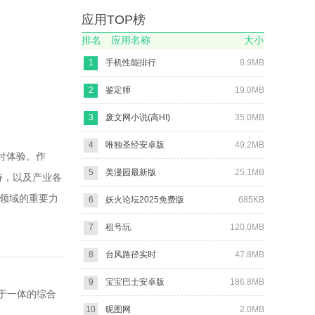
应用TOP榜
排名
应用名称
大小
1
手机性能排行
8.9MB
2
鉴定师
19.0MB
3
废文网小说(高HI)
35.0MB
4
唯独圣经安卓版
49.2MB
付体验。作
5
美漫园最新版
25.1MB
持，以及产业各
付领域的重要力
6
妖火论坛2025免费版
685KB
7
租号玩
120.0MB
8
台风路径实时
47.8MB
9
宝宝巴士安卓版
186.8MB
于一体的综合
10
昵图网
2.0MB