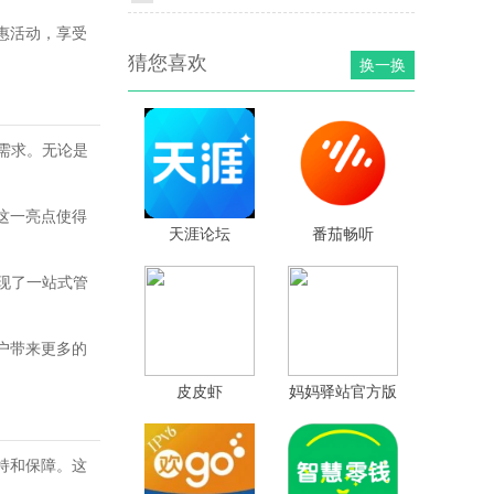
惠活动，享受
猜您喜欢
换一换
付需求。无论是
这一亮点使得
天涯论坛
番茄畅听
现了一站式管
户带来更多的
皮皮虾
妈妈驿站官方版
持和保障。这