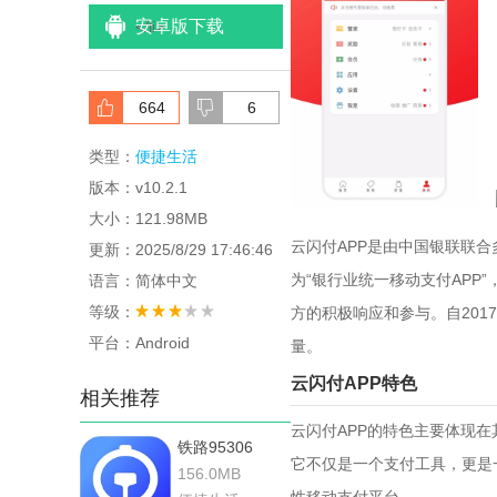
安卓版下载
<
/li>
664
6
类型：
便捷生活
版本：v10.2.1
大小：121.98MB
云闪付APP是由中国银联联
更新：2025/8/29 17:46:46
为“银行业统一移动支付APP
语言：简体中文
等级：
方的积极响应和参与。自201
平台：Android
量。
‌云闪付APP特色‌
相关推荐
云闪付APP的特色主要体现
铁路95306
它不仅是一个支付工具，更是
156.0MB