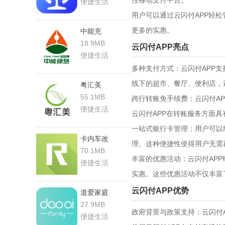
性移动支付平台。
便捷生活
用户可以通过云闪付APP轻
更多的实惠。
中能充
18.9MB
云闪付APP‌亮点‌
便捷生活
‌多种支付方式‌：云闪付AP
线下的超市、餐厅、便利店，
粤汇美
55.1MB
‌跨行转账免手续费‌：云闪付
便捷生活
云闪付APP在转账服务方面
‌一站式银行卡管理‌：用户
卡内车改
理。这种便捷性使得用户无需
70.1MB
‌丰富的优惠活动‌：云闪付A
便捷生活
实惠。这些优惠活动不仅丰富
云闪付APP‌优势‌
道爱家庭
27.9MB
‌政府背景与政策支持‌：云闪
便捷生活