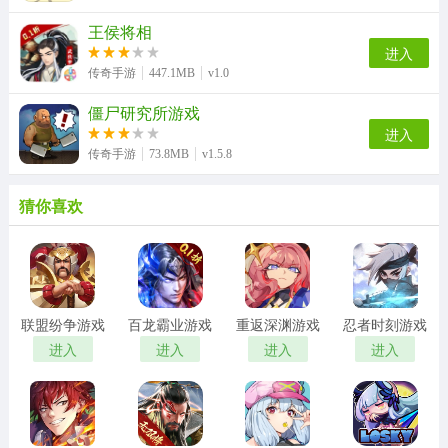
王侯将相
进入
传奇手游
447.1MB
v1.0
僵尸研究所游戏
进入
传奇手游
73.8MB
v1.5.8
猜你喜欢
联盟纷争游戏
百龙霸业游戏
重返深渊游戏
忍者时刻游戏
进入
进入
进入
进入