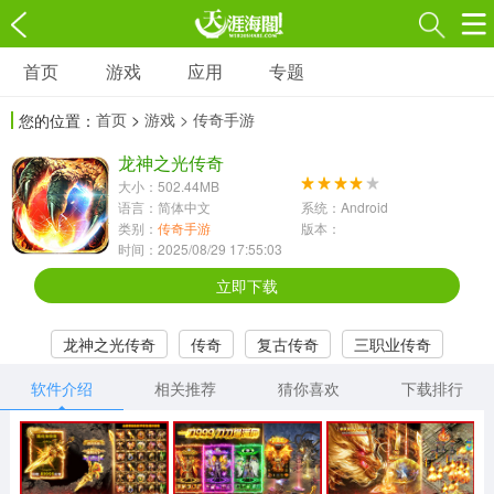
首页
游戏
应用
专题
游戏
应用
专题
首页
>
游戏
> 传奇手游
您的位置：
角色扮演
射击枪战
策略塔防
3697款应用
龙神之光传奇
1597款应用
1789款应用
大小：502.44MB
语言：简体中文
系统：Android
休闲益智
动作闯关
冒险解谜
类别：
传奇手游
版本：
时间：2025/08/29 17:55:03
13387款应用
2196款应用
3007款应用
立即下载
赛车竞速
卡牌对战
体育运动
龙神之光传奇
传奇
复古传奇
三职业传奇
1072款应用
418款应用
568款应用
合击传奇
传奇手游
软件介绍
相关推荐
猜你喜欢
下载排行
音乐舞蹈
模拟经营
传奇手游
269款应用
2716款应用
515款应用