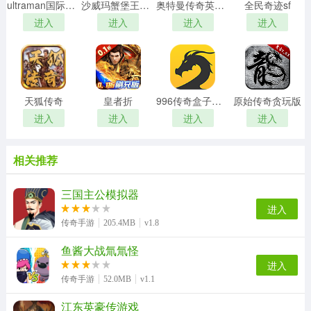
ultraman国际服内购8.0
沙威玛蟹堡王传奇
奥特曼传奇英雄2
全民奇迹sf
进入
进入
进入
进入
天狐传奇
皇者折
996传奇盒子安卓版
原始传奇贪玩版
进入
进入
进入
进入
相关推荐
三国主公模拟器
进入
传奇手游
205.4MB
v1.8
鱼酱大战氚氚怪
进入
传奇手游
52.0MB
v1.1
江东英豪传游戏