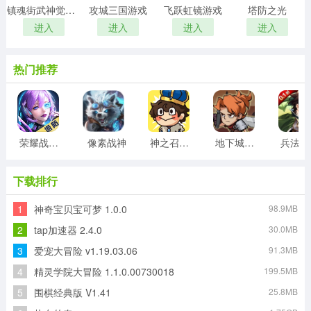
镇魂街武神觉醒游戏
攻城三国游戏
飞跃虹镜游戏
塔防之光
进入
进入
进入
进入
热门推荐
荣耀战争游戏
像素战神
神之召唤游戏
地下城与领主
兵
下载排行
1
神奇宝贝宝可梦 1.0.0
98.9MB
2
tap加速器 2.4.0
30.0MB
3
爱宠大冒险 v1.19.03.06
91.3MB
4
精灵学院大冒险 1.1.0.00730018
199.5MB
5
围棋经典版 V1.41
25.8MB