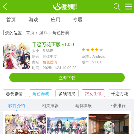
首页
游戏
应用
专题
游戏
应用
专题
首页
>
游戏
> 角色扮演
您的位置：
角色扮演
射击枪战
策略塔防
3697款应用
千恋万花正版 v1.0.0
1597款应用
1789款应用
大小：5.6MB
语言：简体中文
系统：Android
休闲益智
动作闯关
冒险解谜
类别：
角色扮演
版本：v1.0.0
时间：2025/11/24 10:09:23
13387款应用
2196款应用
3007款应用
立即下载
赛车竞速
卡牌对战
体育运动
恋爱剧情
角色养成
多线结局
跟女生做
千恋万花
1072款应用
418款应用
568款应用
软件介绍
相关推荐
猜你喜欢
下载排行
音乐舞蹈
模拟经营
传奇手游
269款应用
2716款应用
515款应用