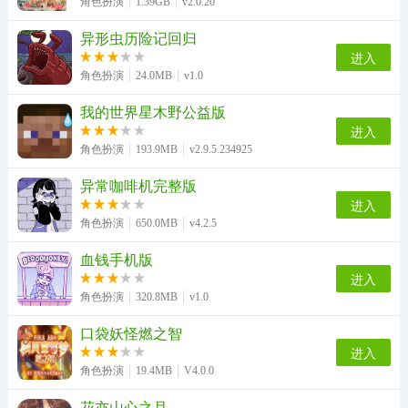
角色扮演
1.39GB
v2.0.20
异形虫历险记回归
进入
角色扮演
24.0MB
v1.0
我的世界星木野公益版
进入
角色扮演
193.9MB
v2.9.5.234925
异常咖啡机完整版
进入
角色扮演
650.0MB
v4.2.5
血钱手机版
进入
角色扮演
320.8MB
v1.0
口袋妖怪燃之智
进入
角色扮演
19.4MB
V4.0.0
花亦山心之月