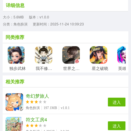
详细信息
大小：5.6MB
版本：v1.0.0
分类：角色扮演
更新时间：2025-11-24 10:09:23
同类推荐
独步武林
我不修仙只练剑
世界之外官服
星之破晓
英
相关推荐
奇幻梦旅人
进入
角色扮演
197.1MB
v1.0.1
符文工房4
进入