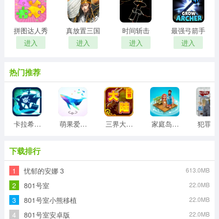
拼图达人秀
真放置三国
时间斩击
最强弓箭手
进入
进入
进入
进入
热门推荐
卡拉希尔战记
萌果爱消除游戏
三界大陆手机版
家庭岛中文版
犯
下载排行
1
忧郁的安娜 3
613.0MB
2
801号室
22.0MB
3
801号室小熊移植
22.0MB
4
801号室安卓版
22.0MB