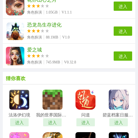
进入
角色扮演
1.05GB
V1.1.1
恐龙岛生存进化
进入
角色扮演
88.1MB
V1.0
爱之城
进入
角色扮演
745.9MB
V0.32.8
猜你喜欢
法洛伊幻境
我的世界国际服手机版
问道
碧蓝档案日服正版
进入
进入
进入
进入