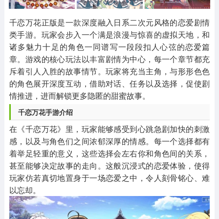
其他
游戏助手
MOD游戏
1654款应用
515款应用
1056款应用
千恋万花正版是一款深度融入日系二次元风格的恋爱剧情
类手游。玩家会步入一个满是浪漫与惊喜的虚拟天地，和
诸多魅力十足的角色一同谱写一段段扣人心弦的恋爱篇
章。游戏的核心玩法以丰富剧情为中心，每一个章节都充
斥着引人入胜的故事情节。玩家将充当主角，与形形色色
的角色展开深度互动，借助对话、任务以及选择，促使剧
情推进，进而解锁更多隐匿的甜蜜故事。
千恋万花手游介绍
在《千恋万花》里，玩家能够感受到心跳急剧加快的刺激
感，以及与角色们之间浓郁深厚的情感。每一个选择都有
着举足轻重的意义，这些选择会左右你和角色间的关系，
甚至能够决定故事的走向。这般沉浸式的恋爱体验，使得
玩家仿若真切地置身于一场恋爱之中，令人刻骨铭心、难
以忘却。