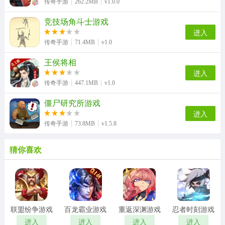
传奇手游
262.2MB
v1.0.0
竞技场角斗士游戏
进入
传奇手游
71.4MB
v1.0
王侯将相
进入
传奇手游
447.1MB
v1.0
僵尸研究所游戏
进入
传奇手游
73.8MB
v1.5.8
猜你喜欢
联盟纷争游戏
百龙霸业游戏
重返深渊游戏
忍者时刻游戏
进入
进入
进入
进入