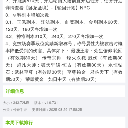
2、开服满570天，开启轮回大陆前置开启任务，任务开启
详情查看【卧龙圣境】-【轮回开拓】NPC
3、材料副本增加次数
3.1、玉佩副本、阵法副本、血魔副本、金刚副本60天、
120天、180天各增加一次
3.2、神将副本210天、240天、270天各增加一次
4、竞技场赛季段位奖励新增称号，称号属性为被攻击时概
率降低受到的伤害。具体如下： 最强王者：众生俯仰·轮回
（有效期30天） 传奇宗师：烽火杀戮·残伤（有效期30
天） 超凡大师：破天轩辕·恒古（有效期30天） 永恒钻
石：武林至尊（有效期30天） 至尊铂金：君临天下（有效
期30天） 荣耀黄金：如日中天（有效期30天）
详细信息
大小：343.72MB
版本：v1.9.731
分类：传奇手游
更新时间：2025-08-29 17:58:25
本周下载排行