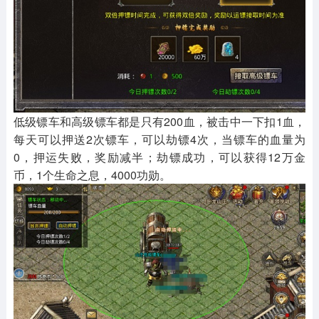
低级镖车和高级镖车都是只有200血，被击中一下扣1血，
每天可以押送2次镖车，可以劫镖4次，当镖车的血量为
0，押运失败，奖励减半；劫镖成功，可以获得12万金
币，1个生命之息，4000功勋。