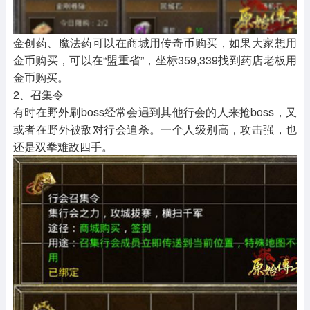
金创药、魔法药可以在商城用传奇币购买，如果大家想用
金币购买，可以在“盟重省”，坐标359,339找到药店老板用
金币购买。
2、召集令
有时在野外刷boss经常会遇到其他行会的人来抢boss，又
或者在野外被敌对行会追杀。一个人级别高，攻击强，也
还是双拳难敌四手。