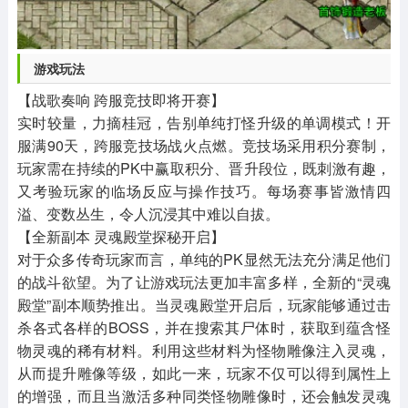
游戏玩法
【战歌奏响 跨服竞技即将开赛】
实时较量，力摘桂冠，告别单纯打怪升级的单调模式！开
服满90天，跨服竞技场战火点燃。竞技场采用积分赛制，
玩家需在持续的PK中赢取积分、晋升段位，既刺激有趣，
又考验玩家的临场反应与操作技巧。每场赛事皆激情四
溢、变数丛生，令人沉浸其中难以自拔。
【全新副本 灵魂殿堂探秘开启】
对于众多传奇玩家而言，单纯的PK显然无法充分满足他们
的战斗欲望。为了让游戏玩法更加丰富多样，全新的“灵魂
殿堂”副本顺势推出。当灵魂殿堂开启后，玩家能够通过击
杀各式各样的BOSS，并在搜索其尸体时，获取到蕴含怪
物灵魂的稀有材料。利用这些材料为怪物雕像注入灵魂，
从而提升雕像等级，如此一来，玩家不仅可以得到属性上
的增强，而且当激活多种同类怪物雕像时，还会触发灵魂