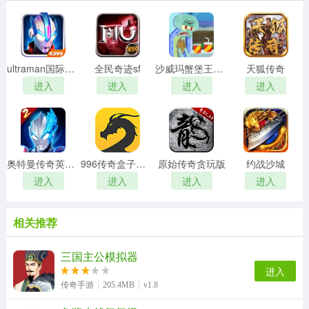
ultraman国际服内购8.0
全民奇迹sf
沙威玛蟹堡王传奇
天狐传奇
进入
进入
进入
进入
奥特曼传奇英雄2
996传奇盒子安卓版
原始传奇贪玩版
约战沙城
进入
进入
进入
进入
相关推荐
三国主公模拟器
进入
传奇手游
205.4MB
v1.8