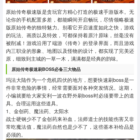
其他
游戏助手
MOD游戏
1654款应用
515款应用
1056款应用
原始传奇极速版是贪玩官方精心打造的极速手游版本。无
论你的手机配置多差，都能瞬间开启畅玩，尽情领略极速
版原始传奇的独特魅力。别看它开启速度如此之快，游戏
的玩法、画质以及特效，可都保持着原汁原味，丝毫没有
被削减！游戏沿用了端游《传奇》的登录界面，而且游戏
内三职业的形象、地图以及怪物的设计，都实现了完美还
原，细致到主城的一草一木，满满都是经典的韵味。
原始传奇极速刷BOSS必备三大物品
玛法大陆作为一个危机四伏的地方，想要快速刷boss是一
件非常危险的事情，经常需要面对各种突发情况。这期，
小编就要给大家安利一波在野外刷boss时必须要带上的道
具。合理运用这些道具。
1、金创药、魔法药、太阳水
战士硬钢少不了金创药来补血，法师道士的技能伤害又非
常吃魔法值，魔法药自然也是少不了，这些基本补给品是
必须的。