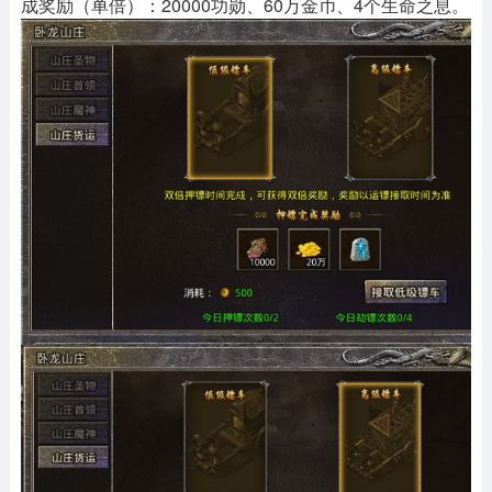
成奖励（单倍）：20000功勋、60万金币、4个生命之息。