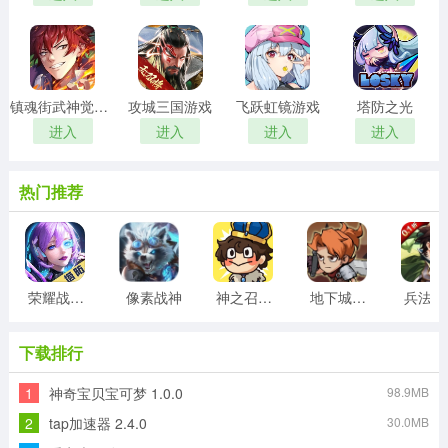
镇魂街武神觉醒游戏
攻城三国游戏
飞跃虹镜游戏
塔防之光
进入
进入
进入
进入
热门推荐
荣耀战争游戏
像素战神
神之召唤游戏
地下城与领主
兵
下载排行
1
神奇宝贝宝可梦 1.0.0
98.9MB
2
tap加速器 2.4.0
30.0MB