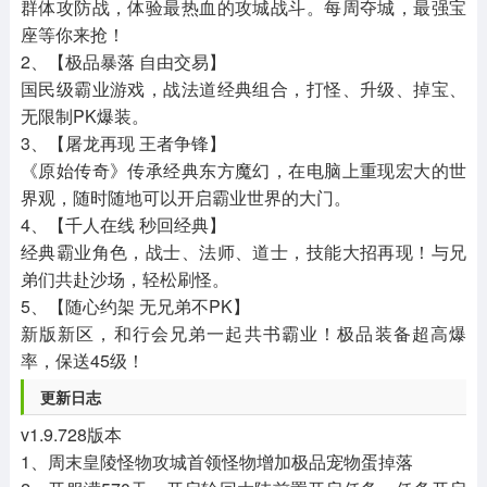
群体攻防战，体验最热血的攻城战斗。每周夺城，最强宝
座等你来抢！
2、【极品暴落 自由交易】
国民级霸业游戏，战法道经典组合，打怪、升级、掉宝、
无限制PK爆装。
3、【屠龙再现 王者争锋】
《原始传奇》传承经典东方魔幻，在电脑上重现宏大的世
界观，随时随地可以开启霸业世界的大门。
4、【千人在线 秒回经典】
经典霸业角色，战士、法师、道士，技能大招再现！与兄
弟们共赴沙场，轻松刷怪。
5、【随心约架 无兄弟不PK】
新版新区，和行会兄弟一起共书霸业！极品装备超高爆
率，保送45级！
更新日志
v1.9.728版本
1、周末皇陵怪物攻城首领怪物增加极品宠物蛋掉落