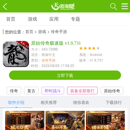
首页
游戏
应用
专题
游戏
应用
专题
首页
>
游戏
> 传奇手游
您的位置：
角色扮演
射击枪战
策略塔防
3697款应用
原始传奇极速版 v1.9.731
1597款应用
1789款应用
大小：343.72MB
语言：简体中文
系统：Android
休闲益智
动作闯关
冒险解谜
类别：
传奇手游
版本：v1.9.731
时间：2025/08/29 17:58:25
13387款应用
2196款应用
3007款应用
立即下载
赛车竞速
卡牌对战
体育运动
传奇
复古
即时战斗
装备全部靠打
原始传奇
1072款应用
418款应用
568款应用
软件介绍
相关推荐
猜你喜欢
下载排行
音乐舞蹈
模拟经营
传奇手游
269款应用
2716款应用
515款应用