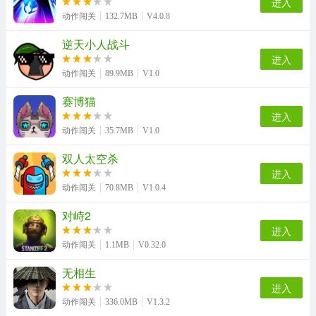
进入
动作闯关
132.7MB
V4.0.8
逆天小人战斗
进入
动作闯关
89.9MB
V1.0
赛博猫
进入
动作闯关
35.7MB
V1.0
双人太空杀
进入
动作闯关
70.8MB
V1.0.4
对峙2
进入
动作闯关
1.1MB
V0.32.0
无相生
进入
动作闯关
336.0MB
V1.3.2