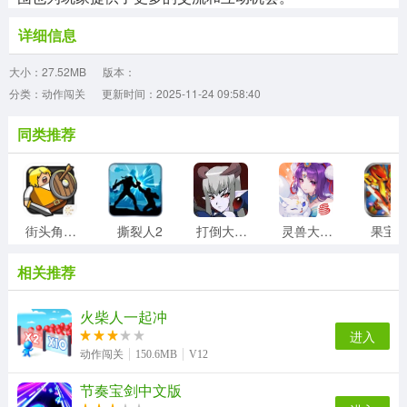
详细信息
大小：27.52MB
版本：
分类：动作闯关
更新时间：2025-11-24 09:58:40
同类推荐
街头角斗士2
撕裂人2
打倒大魔王様
灵兽大冒险
果宝
相关推荐
火柴人一起冲
进入
动作闯关
150.6MB
V12
节奏宝剑中文版