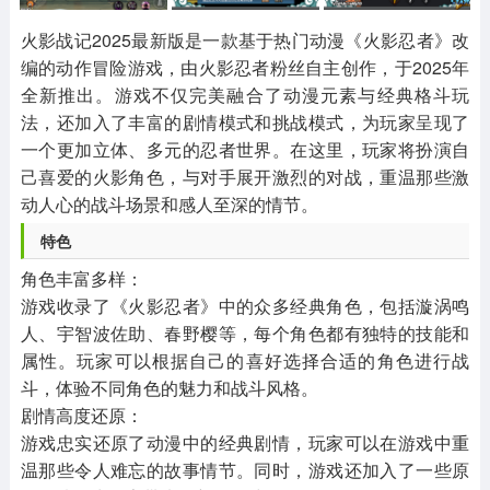
其他
游戏助手
MOD游戏
1654款应用
515款应用
1056款应用
火影战记2025最新版是一款基于热门动漫《火影忍者》改
编的动作冒险游戏，由火影忍者粉丝自主创作，于2025年
全新推出。游戏不仅完美融合了动漫元素与经典格斗玩
法，还加入了丰富的剧情模式和挑战模式，为玩家呈现了
一个更加立体、多元的忍者世界。在这里，玩家将扮演自
己喜爱的火影角色，与对手展开激烈的对战，重温那些激
动人心的战斗场景和感人至深的情节。
‌特色‌
‌角色丰富多样‌：
游戏收录了《火影忍者》中的众多经典角色，包括漩涡鸣
人、宇智波佐助、春野樱等，每个角色都有独特的技能和
属性。玩家可以根据自己的喜好选择合适的角色进行战
斗，体验不同角色的魅力和战斗风格。
‌剧情高度还原‌：
游戏忠实还原了动漫中的经典剧情，玩家可以在游戏中重
温那些令人难忘的故事情节。同时，游戏还加入了一些原