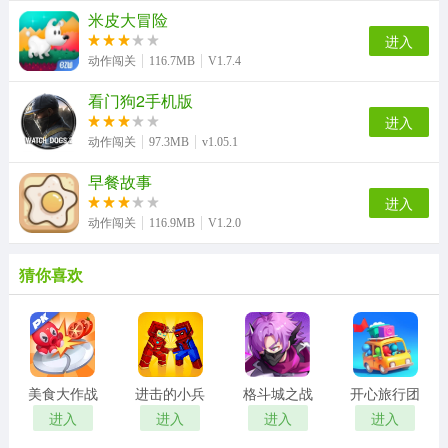
米皮大冒险
进入
动作闯关
116.7MB
V1.7.4
看门狗2手机版
进入
动作闯关
97.3MB
v1.05.1
早餐故事
进入
动作闯关
116.9MB
V1.2.0
猜你喜欢
美食大作战
进击的小兵
格斗城之战
开心旅行团
进入
进入
进入
进入