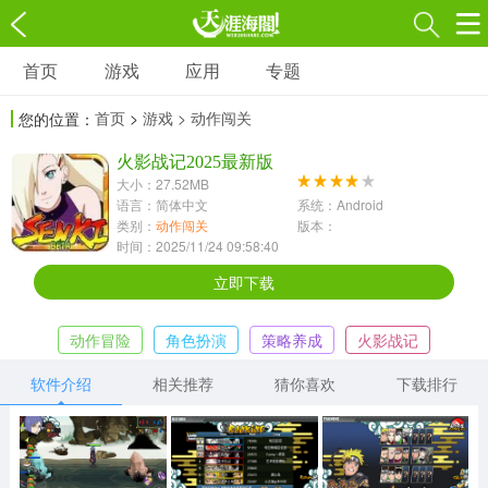
首页
游戏
应用
专题
游戏
应用
专题
首页
>
游戏
> 动作闯关
您的位置：
角色扮演
射击枪战
策略塔防
3697款应用
火影战记2025最新版
1597款应用
1789款应用
大小：27.52MB
语言：简体中文
系统：Android
休闲益智
动作闯关
冒险解谜
类别：
动作闯关
版本：
时间：2025/11/24 09:58:40
13387款应用
2196款应用
3007款应用
立即下载
赛车竞速
卡牌对战
体育运动
动作冒险
角色扮演
策略养成
火影战记
1072款应用
418款应用
568款应用
软件介绍
相关推荐
猜你喜欢
下载排行
音乐舞蹈
模拟经营
传奇手游
269款应用
2716款应用
515款应用