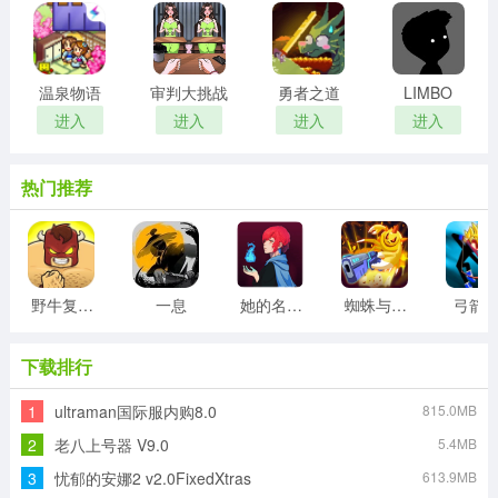
温泉物语
审判大挑战
勇者之道
LIMBO
进入
进入
进入
进入
热门推荐
野牛复仇记
一息
她的名字叫火
蜘蛛与激光剑
弓箭
下载排行
1
ultraman国际服内购8.0
815.0MB
2
老八上号器 V9.0
5.4MB
3
忧郁的安娜2 v2.0FixedXtras
613.9MB