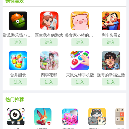
猜你喜欢
甜瓜游乐场7723自带模组汉化版
医生我有病游戏
美食家小猪的大冒险安卓版
刹车失灵2
进入
进入
进入
进入
合并甜食
四季花都
灭鼠先锋手机版
强哥的幸福生活
进入
进入
进入
进入
热门推荐