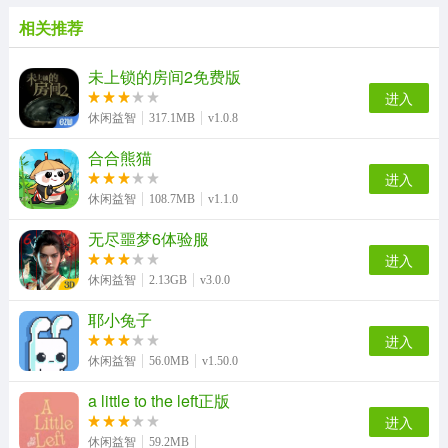
相关推荐
未上锁的房间2免费版
进入
休闲益智
317.1MB
v1.0.8
合合熊猫
进入
休闲益智
108.7MB
v1.1.0
无尽噩梦6体验服
进入
休闲益智
2.13GB
v3.0.0
耶小兔子
进入
休闲益智
56.0MB
v1.50.0
a little to the left正版
进入
休闲益智
59.2MB