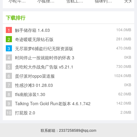
小蛇斗蜈蚣
小狐狸游戏
雪糕工厂游戏
猫咪钓鱼物语游戏
天天20
下载排行
1
触手储存箱 1.4.03
104.0MB
2
奇迹暖暖无限钻石版
281.0MB
3
无尽噩梦6捕盗行纪无限资源版
470.0MB
4
时间停止一按就能时停的怀表 3
0KB
5
贪吃蛇大作战免广告版 v5.21.1
730.0MB
6
蛋仔派对oppo渠道服
1024.0MB
7
性感沙滩3 01.28.03
0KB
8
tfs南航涂装1.30
62.0MB
9
Talking Tom Gold Run老版本 4.6.1.742
142.0MB
10
打屁股 2.0
2.0MB
联系邮箱：2337258589@qq.com