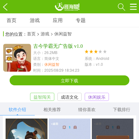
首页
游戏
应用
专题
游戏
应用
专题
首页
>
游戏
> 休闲益智
您的位置：
角色扮演
射击枪战
策略塔防
3697款应用
古今学霸无广告版 v1.0
1597款应用
1789款应用
大小：26.2MB
语言：简体中文
系统：Android
休闲益智
动作闯关
冒险解谜
类别：
休闲益智
版本：v1.0
时间：2025/08/29 18:34:23
13387款应用
2196款应用
3007款应用
立即下载
赛车竞速
卡牌对战
体育运动
益智闯关
成语文化
休闲娱乐
1072款应用
418款应用
568款应用
软件介绍
相关推荐
猜你喜欢
下载排行
音乐舞蹈
模拟经营
传奇手游
269款应用
2716款应用
515款应用