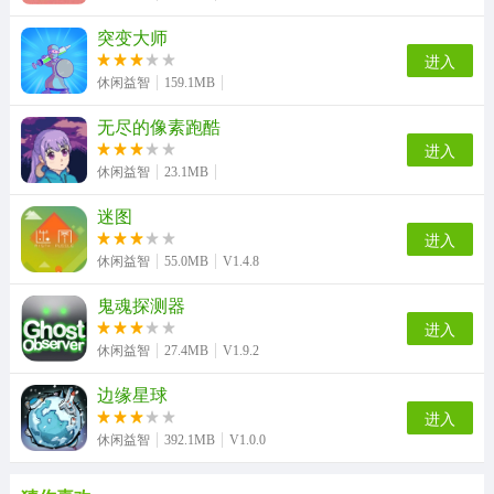
突变大师
进入
休闲益智
159.1MB
无尽的像素跑酷
进入
休闲益智
23.1MB
迷图
进入
休闲益智
55.0MB
V1.4.8
鬼魂探测器
进入
休闲益智
27.4MB
V1.9.2
边缘星球
进入
休闲益智
392.1MB
V1.0.0