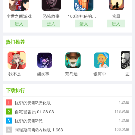
尘世之间游戏
恐怖故事
100道神秘的门游戏
荒原
进入
进入
进入
进入
热门推荐
我不是渣女2游戏
幽灵事务所
荒岛迷宫游戏
银河中的挤奶工游戏
去旅
下载排行
1
忧郁的安娜2汉化版
1.2MB
2
自宅警备员 01.28.03
118.9MB
3
忧郁的安娜2代
1.2MB
4
阿瑞斯病毒2内购版 1.663
106.0MB