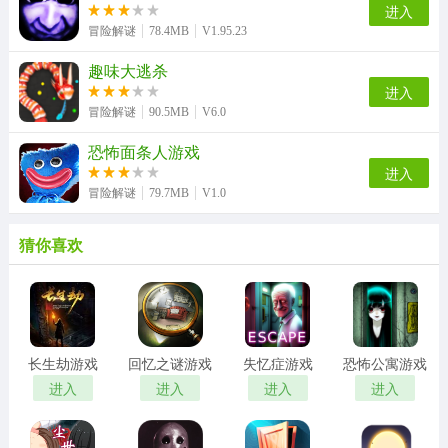
进入
冒险解谜
78.4MB
V1.95.23
趣味大逃杀
进入
冒险解谜
90.5MB
V6.0
恐怖面条人游戏
进入
冒险解谜
79.7MB
V1.0
猜你喜欢
长生劫游戏
回忆之谜游戏
失忆症游戏
恐怖公寓游戏
进入
进入
进入
进入