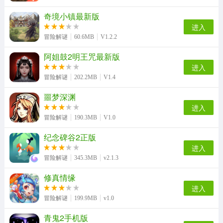
奇境小镇最新版
进入
冒险解谜
60.6MB
V1.2.2
阿姐鼓2明王咒最新版
进入
冒险解谜
202.2MB
V1.4
噩梦深渊
进入
冒险解谜
190.3MB
V1.0
纪念碑谷2正版
进入
冒险解谜
345.3MB
v2.1.3
修真情缘
进入
冒险解谜
199.9MB
v1.0
青鬼2手机版