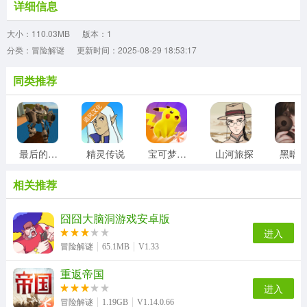
详细信息
大小：110.03MB
版本：1
分类：冒险解谜
更新时间：2025-08-29 18:53:17
同类推荐
最后的子弹
精灵传说
宝可梦大集结
山河旅探
黑暗
相关推荐
囧囧大脑洞游戏安卓版
进入
冒险解谜
65.1MB
V1.33
重返帝国
进入
冒险解谜
1.19GB
V1.14.0.66