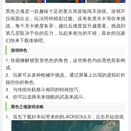
其他
游戏助手
MOD游戏
1654款应用
515款应用
1056款应用
黑色之魂是一款趣味十足的复古风冒险闯关游戏。游戏不
仅画面出众，玩法同样精彩过瘾。设有各类关卡等你来挑
战，每个关卡难度各异，越往后难度提升越显著。挑战到
第几层取决于你的实力，玩起来相当的不错，喜欢的玩家
们快来下载体验吧。
游戏特色
1. 你能够解锁形形色色的角色，这些角色均由黑色剪影构
成。
2、玩家可从多种枪械中挑选。通过屏幕上出现的虚拟杠杆
操控你的角色。
3、与传统街机格斗相同的特殊技巧。
4、你可以选择未来很酷的武器来战斗。
黑色之魂游戏攻略
1、首先下载好本站带来的BLACKSOULS，点击开始游戏