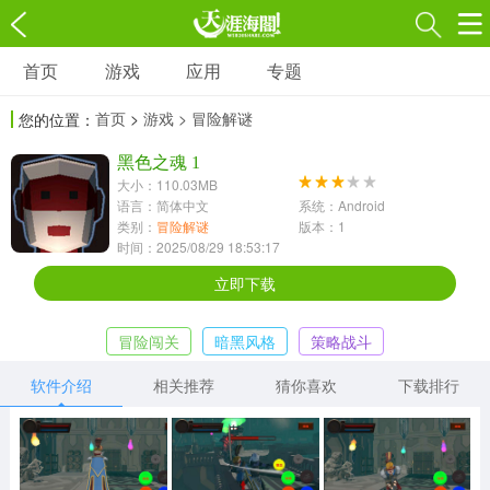
首页
游戏
应用
专题
游戏
应用
专题
首页
>
游戏
> 冒险解谜
您的位置：
角色扮演
射击枪战
策略塔防
3697款应用
黑色之魂 1
1597款应用
1789款应用
大小：110.03MB
语言：简体中文
系统：Android
休闲益智
动作闯关
冒险解谜
类别：
冒险解谜
版本：1
时间：2025/08/29 18:53:17
13387款应用
2196款应用
3007款应用
立即下载
赛车竞速
卡牌对战
体育运动
冒险闯关
暗黑风格
策略战斗
1072款应用
418款应用
568款应用
软件介绍
相关推荐
猜你喜欢
下载排行
音乐舞蹈
模拟经营
传奇手游
269款应用
2716款应用
515款应用