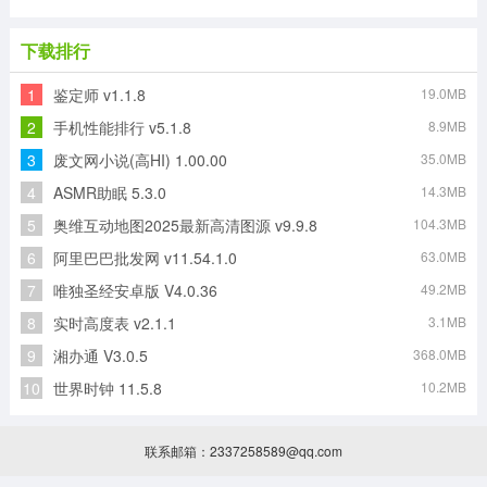
下载排行
1
鉴定师 v1.1.8
19.0MB
2
手机性能排行 v5.1.8
8.9MB
3
废文网小说(高HI) 1.00.00
35.0MB
4
ASMR助眠 5.3.0
14.3MB
5
奥维互动地图2025最新高清图源 v9.9.8
104.3MB
6
阿里巴巴批发网 v11.54.1.0
63.0MB
7
唯独圣经安卓版 V4.0.36
49.2MB
8
实时高度表 v2.1.1
3.1MB
9
湘办通 V3.0.5
368.0MB
10
世界时钟 11.5.8
10.2MB
联系邮箱：2337258589@qq.com