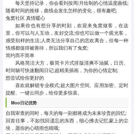
每天坚持记录，你会看到按周/月绘制的心情温度曲线;
随着时间的推移，曲线会发生怎样的变化，很有趣吧;
兔窝社区 真情暖心
如果你也有想分享的时刻，欢迎来兔窝做客，在这
里，你可以与人互动，友好交流;你也可以做一个观光客，
感受别样的生活;人类无法分享自己的悲欢离合，但每一种
情感都值得被善待，所以我们有了兔窝;
简约而不简单
风格简洁大方，极简卡片式排版清爽不油腻，日历、
时间轴可快速翻阅日记;超精美插画，为你的心情定制;
想尝试给你更好的
喜欢就解锁专业模式;超大图片空间、应用加密、定时
提醒、一键云同步，给你更多惊喜。
Moo日记优势
自我审查的同时，每天的每一刻都将成为未来珍贵的回忆;
回首往事，不如找回遗忘的东西，细心拂去记忆蒙上的尘
埃，愿你的心晴雨也晴哦;