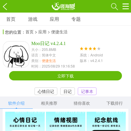
首页
游戏
应用
专题
游戏
应用
专题
首页
>
应用
> 便捷生活
您的位置：
角色扮演
射击枪战
策略塔防
3697款应用
Moo日记 v4.2.4.1
1597款应用
1789款应用
大小：205.8MB
语言：简体中文
系统：Android
休闲益智
动作闯关
冒险解谜
类别：
便捷生活
版本：v4.2.4.1
时间：2025/08/29 19:16:58
13387款应用
2196款应用
3007款应用
立即下载
赛车竞速
卡牌对战
体育运动
心情日记
日记
记事本
1072款应用
418款应用
568款应用
软件介绍
相关推荐
猜你喜欢
下载排行
音乐舞蹈
模拟经营
传奇手游
269款应用
2716款应用
515款应用