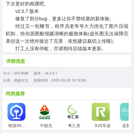
下次更好的相遇吧。
v2.5.7 版本
修复了部分bug，更多让你不禁哇塞的新体验;
经过又一轮鞭笞，程序员老爷爷大力优化了图片压缩
机制，给你原图般细腻清晰的极致体验(超长图无法保障完
美但这一次绝对接近了完美，依然建议裁切上传喔);
打工人没有停歇，尽请期待后续版本更新。
详细信息
大小：205.8MB
版本：v4.2.4.1
分类：便捷生活
更新时间：2025-08-29 19:16:58
同类推荐
铁路95306
中能充
粤汇美
卡内车改
道爱