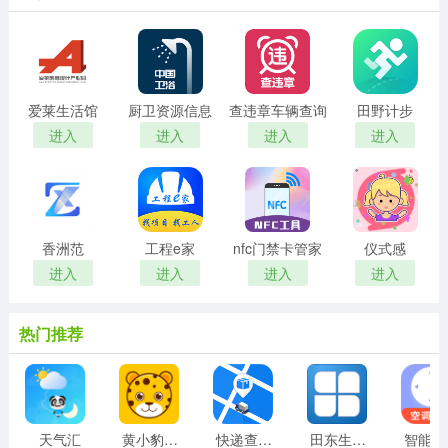
爱莱生活馆
厨卫资源信息
查违章车辆查询
田野计步
进入
进入
进入
进入
香洲范
工程e家
nfc门禁卡管家
仪式感
进入
进入
进入
进入
热门推荐
天气汇
黄小豹招聘
快递查询单号查询
田东生活网
智