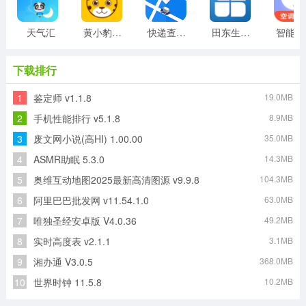
天气汇
黄小豹招聘
快递查询单号查询
田东生活网
智
下载排行
1
鉴定师 v1.1.8
19.0MB
2
手机性能排行 v5.1.8
8.9MB
3
废文网小说(高HI) 1.00.00
35.0MB
4
ASMR助眠 5.3.0
14.3MB
5
奥维互动地图2025最新高清图源 v9.9.8
104.3MB
6
阿里巴巴批发网 v11.54.1.0
63.0MB
7
唯独圣经安卓版 V4.0.36
49.2MB
8
实时高度表 v2.1.1
3.1MB
9
湘办通 V3.0.5
368.0MB
10
世界时钟 11.5.8
10.2MB