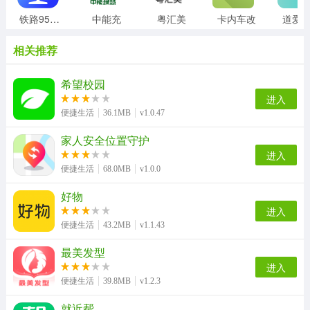
铁路95306
中能充
粤汇美
卡内车改
道爱
相关推荐
希望校园
进入
便捷生活
36.1MB
v1.0.47
家人安全位置守护
进入
便捷生活
68.0MB
v1.0.0
好物
进入
便捷生活
43.2MB
v1.1.43
最美发型
进入
便捷生活
39.8MB
v1.2.3
就近帮