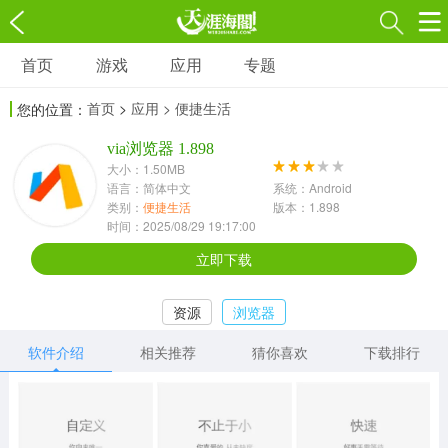
首页
游戏
应用
专题
游戏
应用
专题
首页
>
应用
> 便捷生活
您的位置：
角色扮演
射击枪战
策略塔防
3697款应用
via浏览器 1.898
1597款应用
1789款应用
大小：1.50MB
语言：简体中文
系统：Android
休闲益智
动作闯关
冒险解谜
类别：
便捷生活
版本：1.898
时间：2025/08/29 19:17:00
13387款应用
2196款应用
3007款应用
立即下载
赛车竞速
卡牌对战
体育运动
资源
浏览器
1072款应用
418款应用
568款应用
软件介绍
相关推荐
猜你喜欢
下载排行
音乐舞蹈
模拟经营
传奇手游
269款应用
2716款应用
515款应用