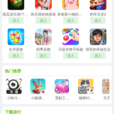
甜瓜游乐场7723自带模组汉化版
医生我有病游戏
美食家小猪的大冒险安卓版
刹车失灵2
进入
进入
进入
进入
合并甜食
四季花都
灭鼠先锋手机版
强哥的幸福生活
进入
进入
进入
进入
热门推荐
小蛇斗蜈蚣
小狐狸游戏
雪糕工厂游戏
猫咪钓鱼物语游戏
天天20
下载排行