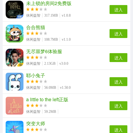
未上锁的房间2免费版
进入
休闲益智
317.1MB
v1.0.8
合合熊猫
进入
休闲益智
108.7MB
v1.1.0
无尽噩梦6体验服
进入
休闲益智
2.13GB
v3.0.0
耶小兔子
进入
休闲益智
56.0MB
v1.50.0
a little to the left正版
进入
休闲益智
59.2MB
突变大师
进入