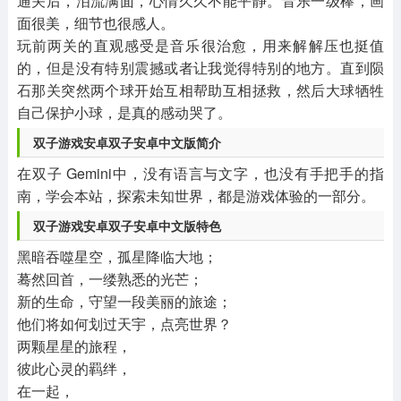
通关后，泪流满面，心情久久不能平静。音乐一级棒，画
面很美，细节也很感人。
玩前两关的直观感受是音乐很治愈，用来解解压也挺值
的，但是没有特别震撼或者让我觉得特别的地方。直到陨
石那关突然两个球开始互相帮助互相拯救，然后大球牺牲
自己保护小球，是真的感动哭了。
双子游戏安卓双子安卓中文版简介
在双子 Gemini中，没有语言与文字，也没有手把手的指
南，学会本站，探索未知世界，都是游戏体验的一部分。
双子游戏安卓双子安卓中文版特色
黑暗吞噬星空，孤星降临大地；
蓦然回首，一缕熟悉的光芒；
新的生命，守望一段美丽的旅途；
他们将如何划过天宇，点亮世界？
两颗星星的旅程，
彼此心灵的羁绊，
在一起，