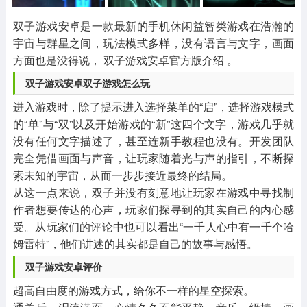
其他
游戏助手
MOD游戏
1654款应用
515款应用
1056款应用
双子游戏安卓是一款最新的手机休闲益智类游戏在浩瀚的
宇宙与群星之间，玩法模式多样，没有语言与文字，画面
方面也是没得说， 双子游戏安卓官方版介绍 。
双子游戏安卓双子游戏怎么玩
进入游戏时，除了提示进入选择菜单的“启”，选择游戏模式
的“单”与“双”以及开始游戏的“新”这四个文字，游戏几乎就
没有任何文字描述了，甚至连新手教程也没有。开发团队
完全凭借画面与声音，让玩家随着光与声的指引，不断探
索未知的宇宙，从而一步步接近最终的结局。
从这一点来说，双子并没有刻意地让玩家在游戏中寻找制
作者想要传达的心声，玩家们探寻到的其实自己的内心感
受。从玩家们的评论中也可以看出“一千人心中有一千个哈
姆雷特”，他们讲述的其实都是自己的故事与感悟。
双子游戏安卓评价
超高自由度的游戏方式，给你不一样的星空探索。