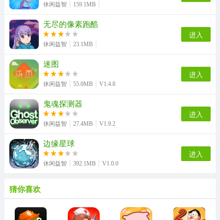
休闲益智
159.1MB
无尽的像素跑酷
进入
休闲益智
23.1MB
迷图
进入
休闲益智
55.0MB
V1.4.8
鬼魂探测器
进入
休闲益智
27.4MB
V1.9.2
边缘星球
进入
休闲益智
392.1MB
V1.0.0
猜你喜欢