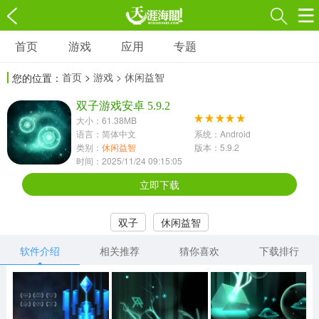
首页
游戏
应用
专题
游戏
应用
专题
首页
>
游戏
> 休闲益智
您的位置：
角色扮演
射击枪战
策略塔防
3697款应用
双子游戏安卓 5.9.2
1597款应用
1789款应用
大小：61.38MB
语言：简体中文
系统：Android
休闲益智
动作闯关
冒险解谜
类别：
休闲益智
版本：5.9.2
时间：2025/11/24 09:15:05
13387款应用
2196款应用
3007款应用
立即下载
赛车竞速
卡牌对战
体育运动
双子
休闲益智
1072款应用
418款应用
568款应用
软件介绍
相关推荐
猜你喜欢
下载排行
音乐舞蹈
模拟经营
传奇手游
269款应用
2716款应用
515款应用