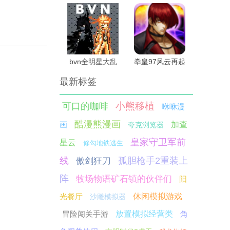
bvn全明星大乱
拳皇97风云再起
斗手机版
大蛇版
最新标签
小熊移植
可口的咖啡
咻咻漫
酷漫熊漫画
画
加查
夸克浏览器
皇家守卫军前
星云
修勾地铁逃生
线
孤胆枪手2重装上
傲剑狂刀
阵
牧场物语矿石镇的伙伴们
阳
光餐厅
休闲模拟游戏
沙雕模拟器
冒险闯关手游
放置模拟经营类
角