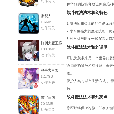
动作闯关
种华丽的技能释放让你感受到
战斗魔法法术和剑特色
撕裂人2
1.6MB
1.魔法师和骑士的配合是无
动作闯关
2.学习更强大的魔法技能，
3.独自或与朋友一起探索人
打倒大魔王様
战斗魔法法术和剑说明
100.0MB
动作闯关
可以为您带来另一个世界的超
必须正确释放所有技能，未来
灵兽大冒险
略。
1.17GB
保护人类的城市生活方式，拒
动作闯关
陆。
战斗魔法法术和剑亮点
果宝三国
70.3MB
您应始终保持冷静，并在关键
动作闯关