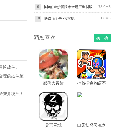
9
jojo的奇妙冒险未来遗产重制版
78.6MB
10
侠盗猎车手5传承版
1.6MB
猜您喜欢
换一换
冒险战斗。
合理的战斗策
部落大冒险
摔跤擂台物语不
减反加
转变并统治大
异形围城
口袋妖怪灵魂之
银