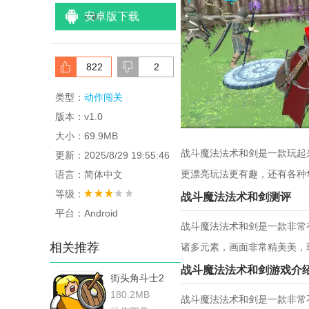
安卓版下载
<
/li>
822
2
类型：
动作闯关
版本：v1.0
大小：69.9MB
战斗魔法法术和剑是一款玩起
更新：2025/8/29 19:55:46
更漂亮玩法更有趣，还有各种
语言：简体中文
等级：
战斗魔法法术和剑测评
平台：Android
战斗魔法法术和剑是一款非常
相关推荐
诸多元素，画面非常精美美，
战斗魔法法术和剑游戏介
街头角斗士2
180.2MB
战斗魔法法术和剑是一款非常