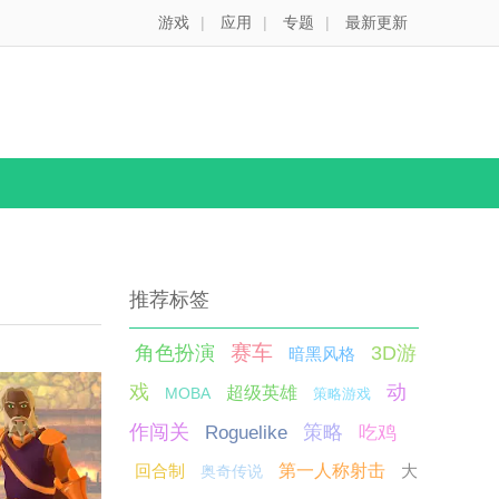
游戏
|
应用
|
专题
|
最新更新
推荐标签
赛车
角色扮演
3D游
暗黑风格
戏
动
超级英雄
MOBA
策略游戏
作闯关
策略
Roguelike
吃鸡
回合制
第一人称射击
大
奥奇传说