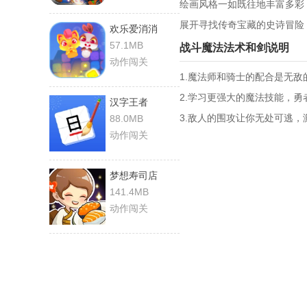
绘画风格一如既往地丰富多彩
展开寻找传奇宝藏的史诗冒险
欢乐爱消消
57.1MB
战斗魔法法术和剑说明
动作闯关
1.魔法师和骑士的配合是无
2.学习更强大的魔法技能，
汉字王者
3.敌人的围攻让你无处可逃
88.0MB
动作闯关
梦想寿司店
141.4MB
动作闯关