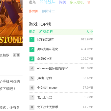
逃杀
即时战斗
闯关
多人联机
动
作冒险
假面骑士
游戏TOP榜
排名
游戏名称
大小
1
忧郁的安娜2
613.9MB
2
奥特曼格斗进化
404.0MB
么精致，画面
3
拳皇97tv版
129.7MB
4
ultraman国际服内购8.0
815.0MB
5
乡村狂想曲
183.6MB
了手机网游的
6
全女格斗mugen
57.0MB
紧下载吧！
7
老八上号器
5.4MB
8
龙王战士无限币
41.7MB
模式，还有各