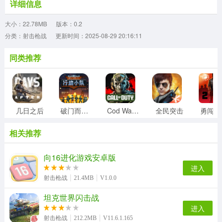
详细信息
大小：22.78MB
版本：0.2
分类：射击枪战
更新时间：2025-08-29 20:16:11
同类推荐
几日之后
破门而入行动小队
Cod Warzone
全民突击
勇
相关推荐
向16进化游戏安卓版
进入
射击枪战
21.4MB
V1.0.0
坦克世界闪击战
进入
射击枪战
212.2MB
V11.6.1.165