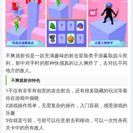
其他
游戏助手
MOD游戏
1654款应用
515款应用
1056款应用
不爽就射你是一款充满趣味的射击冒险类手游赢取战斗胜
利，射中对手时的那种快感真的让人爽炸了，去对抗不同
地方的敌人。
不爽就射你特色
1不仅有非常有创意的攻击射击，还有很多隐藏的玩法等着
你在游戏中揭晓
2游戏操作简单，无需复杂的操作，入门容易，感受游戏的
乐趣
3你就是弓箭，弓箭可以任意射击和移动，可以一次性杀死
关卡中的所有敌人