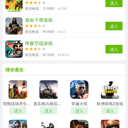
进入
射击枪战
55.9MB
v1.3.0
致命子弹游戏
进入
射击枪战
99.9MB
v1.1.1
终极空战游戏
进入
射击枪战
60.5MB
v1.0.3.1
猜你喜欢
突围战场求生行动游戏
真实炮兵模拟游戏
穿越火线
欧洲前线2游戏
进入
进入
进入
进入