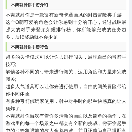
不爽就射你手游介绍
不爽就射你是一款富有新奇卡通画风的射击冒险类手游，
这个Q萌可爱的角色会让你感到十分的开心，通过战胜最
强大的对手来登顶荣耀排行榜，你所能够完成的任务越
多，后续奖励就不会少呢!
不爽就射你手游特色
超多的关卡模式可以让你去进行闯关，展现自己的弓箭手
技巧;
解锁各种不同的弓箭来进行闯关，运用角度和力量来完成
闯关;
超多人气道具可以让你去进行使用，自由的闯关冒险带给
你不同体验;
有多种弓箭供玩家使用，射中对手时的那种快感真的让人
爽炸了。
不爽就射你游戏有着许多清新的画面以及简单的操作，在
游戏里的每一个场景之中都会有全新的挑战，需要拿起手
中的弓箭将眼前的敌人全都击败，并且还能为自己搭配各