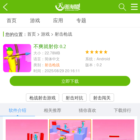
首页
游戏
应用
专题
游戏
应用
专题
首页
>
游戏
> 射击枪战
您的位置：
角色扮演
射击枪战
策略塔防
3697款应用
不爽就射你 0.2
1597款应用
1789款应用
大小：22.78MB
语言：简体中文
系统：Android
休闲益智
动作闯关
冒险解谜
类别：
射击枪战
版本：0.2
时间：2025/08/29 20:16:11
13387款应用
2196款应用
3007款应用
立即下载
赛车竞速
卡牌对战
体育运动
枪战射击游戏
射击对抗
射击闯关
1072款应用
418款应用
568款应用
软件介绍
相关推荐
猜你喜欢
下载排行
音乐舞蹈
模拟经营
传奇手游
269款应用
2716款应用
515款应用