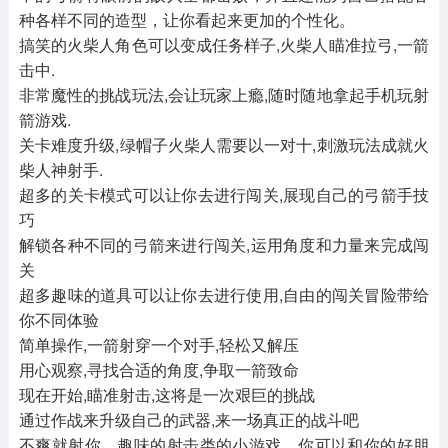
种各样不同的造型，让你看起来更加的个性化。
搞笑的火柴人角色可以变成任务样子,火柴人瞄准拉弓,一箭
击中.
非常魔性的挑战玩法,会让玩家上瘾,随时随地拿起手机玩射
箭游戏.
关卡难度升级,绿帽子火柴人需要以一对十,刺激玩法成就火
柴人神射手.
超多的关卡模式可以让你去进行闯关,展现自己的弓箭手技
巧
解锁各种不同的弓箭来进行闯关,运用角度和力量来完成闯
关
超多趣味的道具可以让你去进行使用,自由的闯关冒险带给
你不同体验
简单操作,一箭射穿一个对手,轻松又解压
用心观察,寻找合适的角度,争取一箭致命
现在开始,瞄准射击,这将是一次艰巨的挑战
通过作战来升级自己的武器,来一场真正的战斗吧
不爽就射你，趣味的射击类的小游戏，你可以和你的好朋