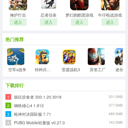
掩护打击
忍者信条
梦幻跑酷团游戏
牛仔枪战游戏
进入
进入
进入
进入
热门推荐
空军x战争
特种兵王游戏
雷霆战机3
异形工厂
迷
下载排行
1
疯狂掠食者 300.1.20.3018
201.0MB
2
钢铁雄心4 1.812
377.0MB
3
枪神对决国际服 7.71
489.0MB
4
PUBG Mobile轻量版 v0.27.0
743.0MB