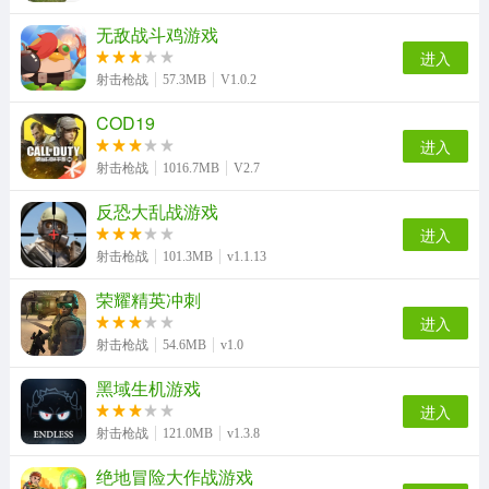
无敌战斗鸡游戏
进入
射击枪战
57.3MB
V1.0.2
COD19
进入
射击枪战
1016.7MB
V2.7
反恐大乱战游戏
进入
射击枪战
101.3MB
v1.1.13
荣耀精英冲刺
进入
射击枪战
54.6MB
v1.0
黑域生机游戏
进入
射击枪战
121.0MB
v1.3.8
绝地冒险大作战游戏