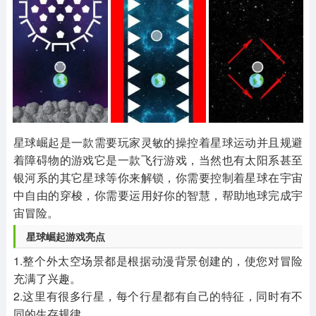
其他
游戏助手
MOD游戏
1654款应用
515款应用
1056款应用
星球崛起是一款需要玩家灵敏的操控着星球运动并且规避
着障碍物的游戏它是一款飞行游戏，当然也有太阳系甚至
银河系的其它星球等你来解锁，你需要控制着星球在宇宙
中自由的穿梭，你需要运用好你的智慧，帮助地球完成宇
宙冒险。
星球崛起游戏亮点
1.整个外太空场景都是根据动漫背景创建的，使您对冒险
充满了兴趣。
2.这里有很多行星，每个行星都有自己的特征，同时有不
同的生存规律。