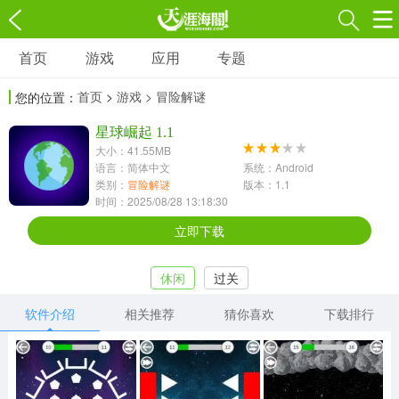
首页
游戏
应用
专题
游戏
应用
专题
首页
>
游戏
> 冒险解谜
您的位置：
角色扮演
射击枪战
策略塔防
3697款应用
星球崛起 1.1
1597款应用
1789款应用
大小：41.55MB
语言：简体中文
系统：Android
休闲益智
动作闯关
冒险解谜
类别：
冒险解谜
版本：1.1
时间：2025/08/28 13:18:30
13387款应用
2196款应用
3007款应用
立即下载
赛车竞速
卡牌对战
体育运动
休闲
过关
1072款应用
418款应用
568款应用
软件介绍
相关推荐
猜你喜欢
下载排行
音乐舞蹈
模拟经营
传奇手游
269款应用
2716款应用
515款应用