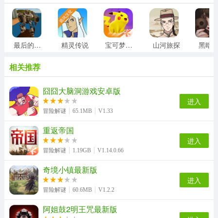
最后的子弹
精灵传说
宝可梦大集结
山河旅探
黑暗
相关推荐
囧囧大脑洞游戏安卓版
进入
冒险解谜
65.1MB
V1.33
重返帝国
进入
冒险解谜
1.19GB
V1.14.0.66
奇境小镇最新版
进入
冒险解谜
60.6MB
V1.2.2
阿姐鼓2明王咒最新版