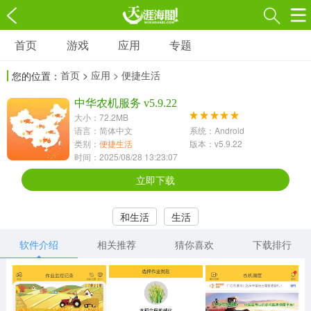
首页
游戏
应用
专题
游戏
应用
专题
首页
>
应用
> 便捷生活
您的位置：
角色扮演
射击枪战
策略塔防
3697款应用
中华农机服务 v5.9.22
1597款应用
1789款应用
大小：72.2MB
语言：简体中文
系统：Android
休闲益智
动作闯关
冒险解谜
类别：
便捷生活
版本：v5.9.22
时间：2025/08/28 13:23:07
13387款应用
2196款应用
3007款应用
立即下载
赛车竞速
卡牌对战
体育运动
和生活
生活
1072款应用
418款应用
568款应用
软件介绍
相关推荐
猜你喜欢
下载排行
音乐舞蹈
模拟经营
传奇手游
269款应用
2716款应用
515款应用