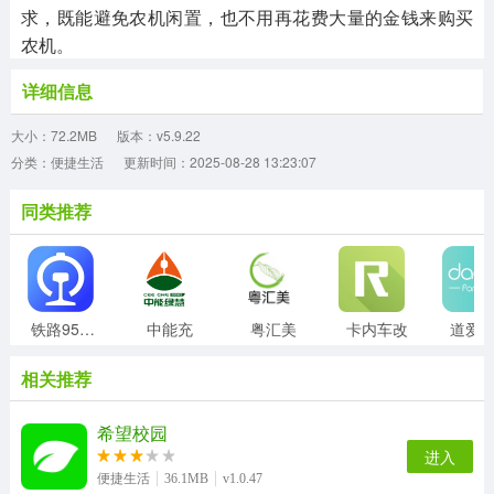
求，既能避免农机闲置，也不用再花费大量的金钱来购买
农机。
详细信息
大小：72.2MB
版本：v5.9.22
分类：便捷生活
更新时间：2025-08-28 13:23:07
同类推荐
铁路95306
中能充
粤汇美
卡内车改
道爱
相关推荐
希望校园
进入
便捷生活
36.1MB
v1.0.47