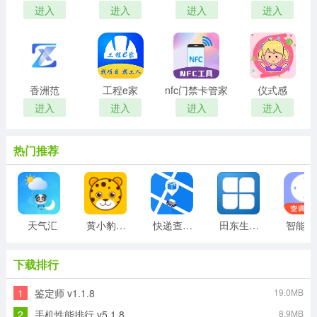
进入
进入
进入
进入
香洲范
工程e家
nfc门禁卡管家
仪式感
进入
进入
进入
进入
热门推荐
天气汇
黄小豹招聘
快递查询单号查询
田东生活网
智
下载排行
1
鉴定师 v1.1.8
19.0MB
2
手机性能排行 v5.1.8
8.9MB