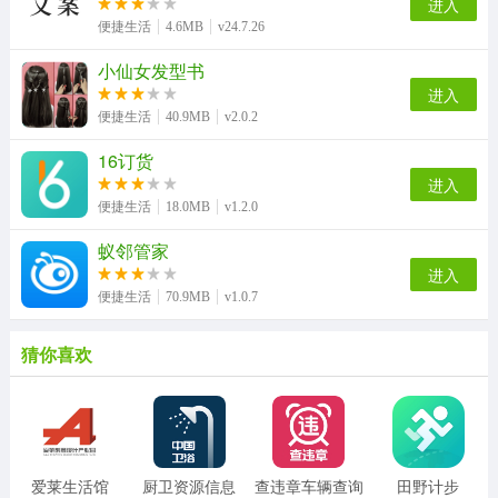
进入
便捷生活
4.6MB
v24.7.26
小仙女发型书
进入
便捷生活
40.9MB
v2.0.2
16订货
进入
便捷生活
18.0MB
v1.2.0
蚁邻管家
进入
便捷生活
70.9MB
v1.0.7
猜你喜欢
爱莱生活馆
厨卫资源信息
查违章车辆查询
田野计步