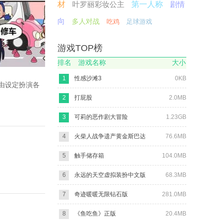
材
叶罗丽彩妆公主
第一人称
剧情
向
多人对战
吃鸡
足球游戏
游戏TOP榜
排名
游戏名称
大小
1
性感沙滩3
0KB
由设定扮演各
2
打屁股
2.0MB
3
可莉的恶作剧大冒险
1.23GB
4
火柴人战争遗产黄金斯巴达
76.6MB
5
触手储存箱
104.0MB
6
永远的天空虚拟装扮中文版
68.3MB
7
奇迹暖暖无限钻石版
281.0MB
8
《鱼吃鱼》正版
20.4MB