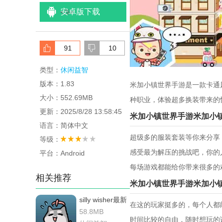
安卓版下载
<
/li>
91
10
类型：
休闲益智
版本：1.83
米加小镇世界手游是一款卡通
大小：552.69MB
种职业，体验超多换装带来的
更新：2025/8/28 13:58:45
米加小镇世界手游米加小
语言：简体中文
超级多的服装套装等你来分享
等级：
感受最为解压的挑战吧，你的
平台：Android
每场游戏都能给你带来很多的
相关推荐
米加小镇世界手游米加小
silly wisher最新
在这的玩家挺多的，每个人都
版
58.8MB
时间比较的自由，随时想玩的