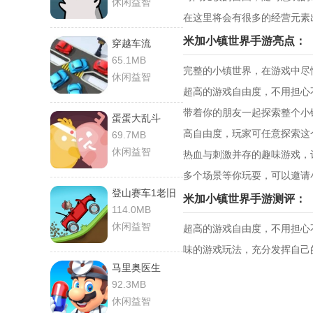
休闲益智
在这里将会有很多的经营元素
米加小镇世界手游亮点：
穿越车流
65.1MB
完整的小镇世界，在游戏中尽
休闲益智
超高的游戏自由度，不用担心
带着你的朋友一起探索整个小
蛋蛋大乱斗
高自由度，玩家可任意探索这
69.7MB
休闲益智
热血与刺激并存的趣味游戏，
多个场景等你玩耍，可以邀请小
登山赛车1老旧
米加小镇世界手游测评：
版
114.0MB
休闲益智
超高的游戏自由度，不用担心
味的游戏玩法，充分发挥自己
马里奥医生
92.3MB
休闲益智