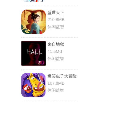
盛世天下
210.8MB
休闲益智
来自地狱
41.5MB
休闲益智
爆笑虫子大冒险
107.8MB
休闲益智