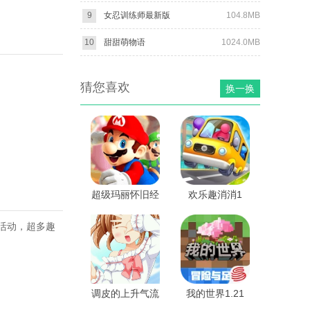
9
女忍训练师最新版
104.8MB
10
甜甜萌物语
1024.0MB
猜您喜欢
换一换
超级玛丽怀旧经
欢乐趣消消1
典
活动，超多趣
调皮的上升气流
我的世界1.21
君