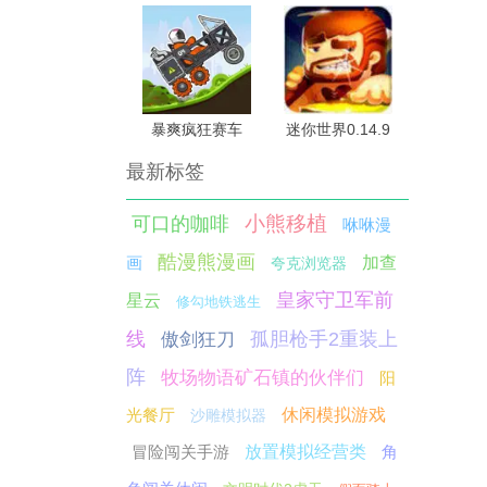
暴爽疯狂赛车
迷你世界0.14.9
2024
最新标签
小熊移植
可口的咖啡
咻咻漫
酷漫熊漫画
画
加查
夸克浏览器
皇家守卫军前
星云
修勾地铁逃生
线
孤胆枪手2重装上
傲剑狂刀
阵
牧场物语矿石镇的伙伴们
阳
光餐厅
休闲模拟游戏
沙雕模拟器
冒险闯关手游
放置模拟经营类
角