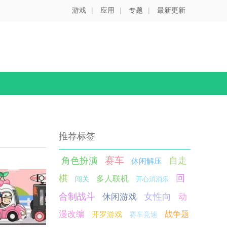
游戏
|
应用
|
专题
|
最新更新
推荐标签
赛车
角色扮演
自走
休闲解压
棋
回
多人联机
闯关
开心消消乐
合制战斗
女性向
休闲游戏
动
漫改编
开罗游戏
战争题
赛车竞速