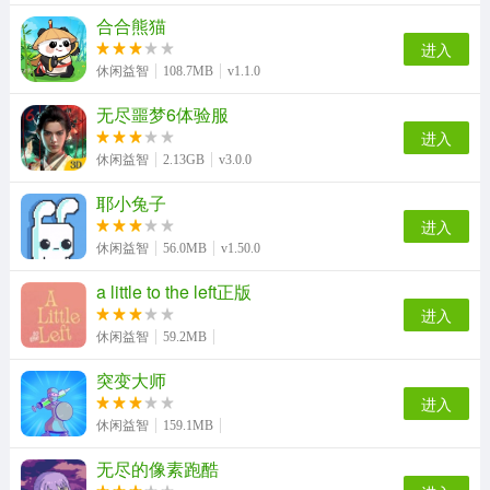
合合熊猫
进入
休闲益智
108.7MB
v1.1.0
无尽噩梦6体验服
进入
休闲益智
2.13GB
v3.0.0
耶小兔子
进入
休闲益智
56.0MB
v1.50.0
a little to the left正版
进入
休闲益智
59.2MB
突变大师
进入
休闲益智
159.1MB
无尽的像素跑酷