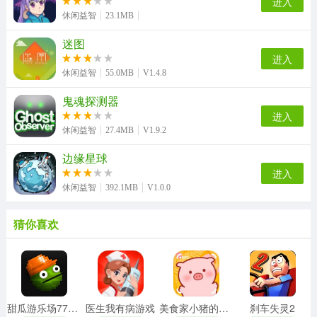
进入
休闲益智
23.1MB
迷图
进入
休闲益智
55.0MB
V1.4.8
鬼魂探测器
进入
休闲益智
27.4MB
V1.9.2
边缘星球
进入
休闲益智
392.1MB
V1.0.0
猜你喜欢
甜瓜游乐场7723自带模组汉化版
医生我有病游戏
美食家小猪的大冒险安卓版
刹车失灵2