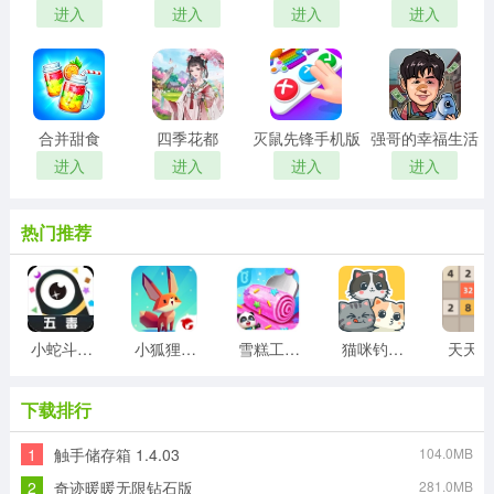
进入
进入
进入
进入
合并甜食
四季花都
灭鼠先锋手机版
强哥的幸福生活
进入
进入
进入
进入
热门推荐
小蛇斗蜈蚣
小狐狸游戏
雪糕工厂游戏
猫咪钓鱼物语游戏
天天20
下载排行
1
触手储存箱 1.4.03
104.0MB
2
奇迹暖暖无限钻石版
281.0MB