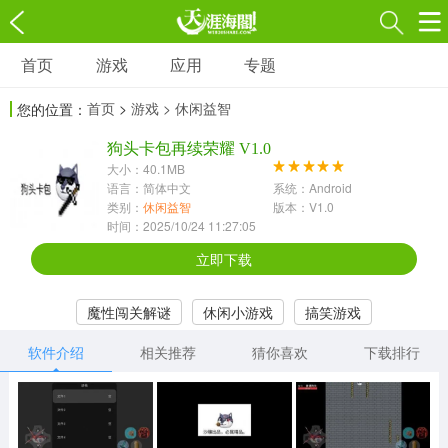
首页
游戏
应用
专题
游戏
应用
专题
首页
>
游戏
> 休闲益智
您的位置：
角色扮演
射击枪战
策略塔防
3697款应用
狗头卡包再续荣耀 V1.0
1597款应用
1789款应用
大小：40.1MB
语言：简体中文
系统：Android
休闲益智
动作闯关
冒险解谜
类别：
休闲益智
版本：V1.0
时间：2025/10/24 11:27:05
13387款应用
2196款应用
3007款应用
立即下载
赛车竞速
卡牌对战
体育运动
魔性闯关解谜
休闲小游戏
搞笑游戏
1072款应用
418款应用
568款应用
软件介绍
相关推荐
猜你喜欢
下载排行
音乐舞蹈
模拟经营
传奇手游
269款应用
2716款应用
515款应用