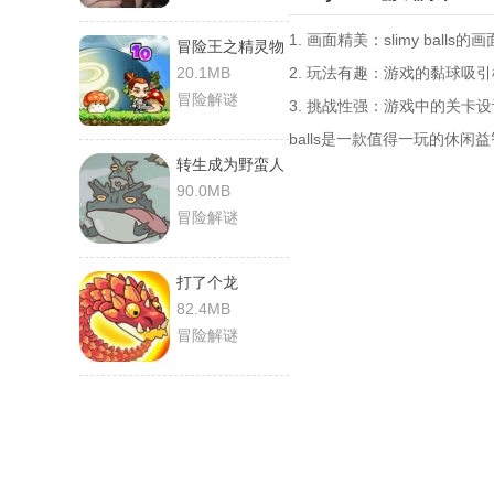
1. 画面精美：slimy b
冒险王之精灵物
语
20.1MB
2. 玩法有趣：游戏的黏球
冒险解谜
3. 挑战性强：游戏中的关卡
balls是一款值得一玩的休闲
转生成为野蛮人
90.0MB
冒险解谜
打了个龙
82.4MB
冒险解谜