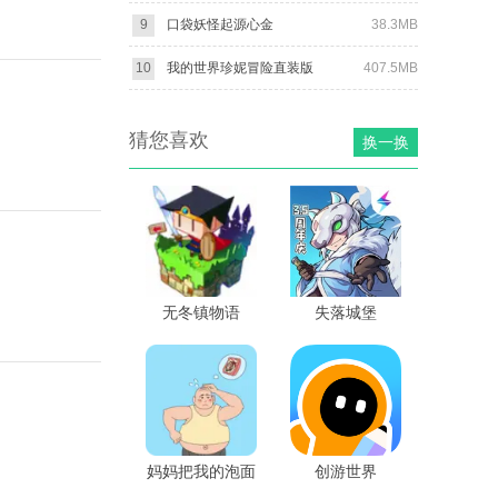
9
口袋妖怪起源心金
38.3MB
10
我的世界珍妮冒险直装版
407.5MB
猜您喜欢
换一换
无冬镇物语
失落城堡
妈妈把我的泡面
创游世界
藏起来了