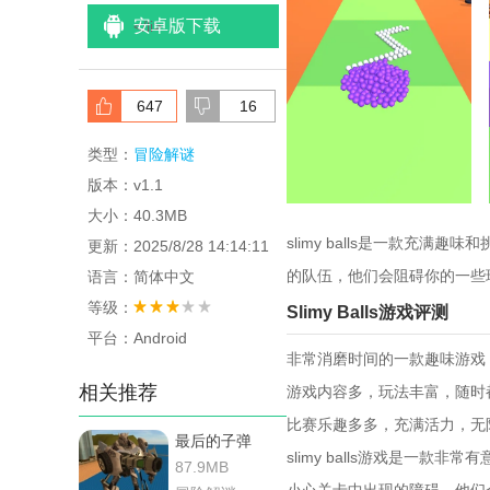
安卓版下载
<
/li>
647
16
类型：
冒险解谜
版本：v1.1
大小：40.3MB
slimy balls是一款
更新：2025/8/28 14:14:11
的队伍，他们会阻碍你的一些
语言：简体中文
等级：
Slimy Balls游戏评测
平台：Android
非常消磨时间的一款趣味游戏
相关推荐
游戏内容多，玩法丰富，随时
比赛乐趣多多，充满活力，无
最后的子弹
slimy balls游戏是
87.9MB