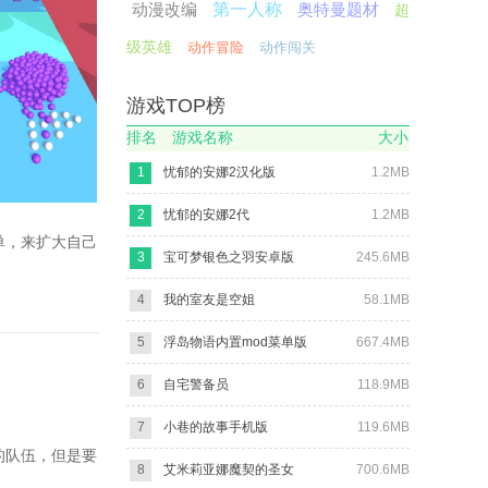
动漫改编
第一人称
奥特曼题材
超
级英雄
动作冒险
动作闯关
游戏TOP榜
排名
游戏名称
大小
1
忧郁的安娜2汉化版
1.2MB
2
忧郁的安娜2代
1.2MB
简单，来扩大自己
3
宝可梦银色之羽安卓版
245.6MB
4
我的室友是空姐
58.1MB
5
浮岛物语内置mod菜单版
667.4MB
6
自宅警备员
118.9MB
7
小巷的故事手机版
119.6MB
己的队伍，但是要
8
艾米莉亚娜魔契的圣女
700.6MB