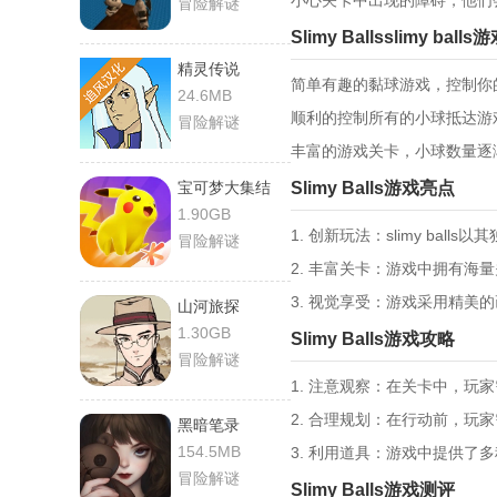
小心关卡中出现的障碍，他们
冒险解谜
Slimy Ballsslimy ball
精灵传说
简单有趣的黏球游戏，控制你
24.6MB
顺利的控制所有的小球抵达游
冒险解谜
丰富的游戏关卡，小球数量逐
宝可梦大集结
Slimy Balls游戏亮点
1.90GB
1. 创新玩法：slimy ba
冒险解谜
2. 丰富关卡：游戏中拥有
3. 视觉享受：游戏采用精
山河旅探
1.30GB
Slimy Balls游戏攻略
冒险解谜
1. 注意观察：在关卡中，
2. 合理规划：在行动前，
黑暗笔录
154.5MB
3. 利用道具：游戏中提供
冒险解谜
Slimy Balls游戏测评