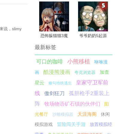
，slimy
恐怖躲猫猫3魔
爷爷奶奶5起源
改版
最新标签
小熊移植
可口的咖啡
咻咻漫
酷漫熊漫画
画
加查
夸克浏览器
皇家守卫军前
星云
修勾地铁逃生
线
孤胆枪手2重装上
傲剑狂刀
阵
牧场物语矿石镇的伙伴们
阳
光餐厅
天涯海阁
休闲
沙雕模拟器
模拟游戏
冒险闯关手游
放置模拟经