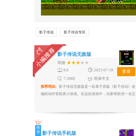
影子传说
影子传说专区
影子传说无敌版
等级:
8.6
2025-07-18
查看
7.3MB
简体中文
推荐理由:
影子传说无敌版是一款基于原版《影子传说》改
编的动作冒险类小游戏。在这款游戏中，玩家将扮演一名忍
者“影”，踏上营救被邪恶势力绑架的公主的冒险之旅。游戏
以其独特的东方忍者文化、紧张刺激的游戏节奏和丰富的玩
法深受玩家喜爱。
推
荐
影子传说手机版