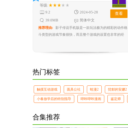
等级:
9.2
2024-05-28
查看
39.0MB
简体中文
推荐理由:
影子传说手机版是一款玩法极为的精彩的动作格
斗类型的游戏节奏很快，而且整个游戏的设置也非常的经
典，玩家在这里自由的...
热门标签
触摸互动游戏
面具公社
蛙漫2
忧郁的安娜2
小春放学后的特别指导
哔咔哔咔漫画
鉴定师
合集推荐