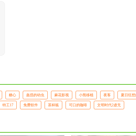
糖心
蛊惑的幼虫
麻花影视
小熊移植
夜客
夏日狂想
特工17
免费软件
茶杯狐
可口的咖啡
文明时代2虚无