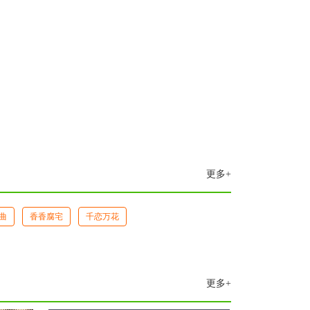
更多+
曲
香香腐宅
千恋万花
更多+