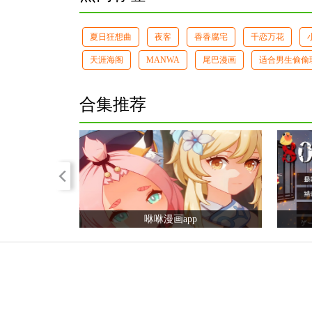
夏日狂想曲
夜客
香香腐宅
千恋万花
天涯海阁
MANWA
尾巴漫画
适合男生偷偷
合集推荐
next
咻咻漫画app