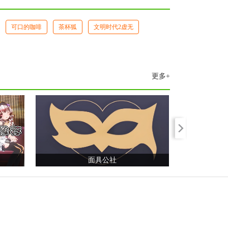
可口的咖啡
茶杯狐
文明时代2虚无
更多+
面具公社