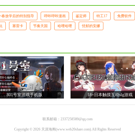
小春放学后的特别指导
哔咔哔咔漫画
鉴定师
特工17
免费软件
玩
塞雷卡
节奏天国
哈哩哈哩
忧郁的安娜
801号室游戏手机版
18+日本触摸互动slg游戏
联系邮箱：2337258589@qq.com
Copyright © 2026
天涯海阁(www.web20share.com)
.All Rights Reserved