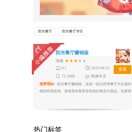
阳光餐厅
阳光餐厅专区
阳光餐厅赚钱版
等级:
9.1
2025-08-22
查看
73.3MB
简体中文
推荐理由:
阳光餐厅赚钱版，这是一款以经营餐厅为主题的
模拟经营游戏。游戏里有着形形色色的食品与菜品，玩家得
把它们巧妙搭配，组成精致的套餐，同时依据客人各异的口
味和需求提供服务。游戏画面风格明亮清新，音效也十分动
听，此外，游戏还融入了招聘员工、装修店面等多样玩法。
感兴趣的小伙伴，赶紧来下载阳光餐厅赚钱游戏吧！
热门标签