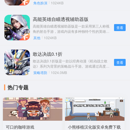
色的魔幻世界。该手游支持双端同步畅玩，一场前
角色扮演
1024KB
所未有的战斗盛宴，等待着你来探索。
高能英雄自瞄透视辅助器版
高能英雄自瞄透视辅助器版是一款采用第三人称视
查看
角的射击手游，游戏内设有多种独特个性的英雄角
色供玩家选择。玩家可以在游戏中体验匹配模式、
其他
1024KB
排位赛以及竞技场等多种玩法，享受丰富的游戏乐
趣。
敢达决战0.1折
敢达决战0.1折版是一款以经典动漫《机动战士敢
查看
达》系列为背景的策略战斗手游。游戏通过高度还
原经典动画情节和机甲人物，为玩家带来沉浸式的
策略塔防
1024.0MB
精彩体验。玩家可以在游戏中收集各种敢达机体，
组建自己的战斗队伍，并参与丰富的战斗和冒险。
热门专题
可口的咖啡游戏
小熊移植汉化版安卓免费下载