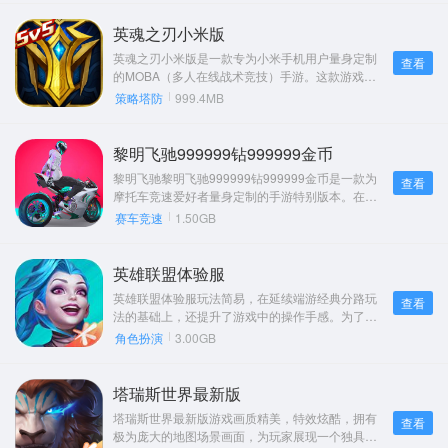
还针对手机端进行了全面优化，为玩家提供了随时
随地享受MOBA竞技体验的可能。游戏以魔王扎卡
英魂之刃小米版
入侵英魂大陆为背景，玩家将扮演时光召唤师，召
英魂之刃小米版是一款专为小米手机用户量身定制
查看
唤各种英魂，共同抵御魔王的入侵，捍卫英魂大陆
的MOBA（多人在线战术竞技）手游。这款游戏不
的和平。
仅继承了《英魂之刃》系列的经典玩法和角色设
策略塔防
999.4MB
定，还针对小米手机进行了专属优化，为玩家提供
了更加流畅和便捷的游戏体验。无论是喜欢竞技对
抗的玩家还是喜欢团队合作的玩家，都能在这款游
黎明飞驰999999钻999999金币
戏中找到属于自己的乐趣。
黎明飞驰黎明飞驰999999钻999999金币是一款为
查看
摩托车竞速爱好者量身定制的手游特别版本。在这
个版本中，玩家将拥有999999钻石和999999金币
赛车竞速
1.50GB
的无限资源，可以随意解锁和升级所有摩托车，无
需担心资源短缺的问题。游戏以其精美的画面、刺
激的竞速体验和丰富的车辆选择而广受好评，无限
英雄联盟体验服
资源版更是为玩家提供了前所未有的游戏自由度和
英雄联盟体验服玩法简易，在延续端游经典分路玩
查看
便利性。
法的基础上，还提升了游戏中的操作手感。为了契
合移动端操作，游戏不仅增添了双摇杆操作模式，
角色扮演
3.00GB
还对峡谷进行了重新设计，使得玩家在移动端同样
能够体验到峡谷战场5V5公平竞技对战的乐趣。玩家
只需依靠自身出色的策略、意识以及决策能力，就
塔瑞斯世界最新版
能在战场上崭露头角，玩起来着实令人热血沸腾。
塔瑞斯世界最新版游戏画质精美，特效炫酷，拥有
查看
极为庞大的地图场景画面，为玩家展现一个独具特