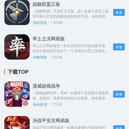
充分利用碎片化时间欢乐组队。游戏内拥有上百种
战舰联盟正版
潮品，助你解锁最in装扮；还有多种武器和战术，任
《战舰联盟》手游官方正版，是一款基于真实二战
查看
你随心搭配，带来更棒的体验。
背景精心打造的战舰海战射击类手游。这款游戏运
用3D写实风格进行塑造，游戏内画面细腻且精美，
动作闯关
1.60GB
战舰建模的外观真实又逼真，地图场景更是恢弘而
震撼。再搭配上热血激昂的背景音乐，能让你拥有
仿若身临其境的海战体验。不仅界面设计精致，
率土之滨网易版
《战舰联盟》的背景故事也得到了精彩还原。在游
率土之滨网易版是一款全自由实时沙盘战略手游，
查看
戏里，玩家可以体验依据真实历史战役改编而来的
这里主要就是打造出了一个全新的大型三国真实历
PVE副本关卡，于游戏过程中感受战争的残酷，进
史的地图，并且在这个十分庞大的三国的世界中玩
策略塔防
1.95GB
而深刻认知和平的美好。
家们完全是可以感受到最为极致热血的沙盘战争的
对战的玩法，其中还有着全新的策略的对战玩法以
下载TOP
及十分强大的三国名将等你来体验和收集。另外在
率土之滨的游戏玩法上还有着招募名将、发展军
政、结交盟友等，让你的游戏冒险不在单一，给你
漫威超级战争
带去前所未有的游戏冒险体验，并游戏在画面上游
戏制作的可以说非常的精致的，运行也是足够的流
《漫威超级战争》堪称一款趣味十足的战斗冒险游
查看
畅，完全不用担心卡顿带来的游戏体验不佳的感
戏。游戏内，海量英雄角色任你挑选，超级英雄的
觉。
设定栩栩如生。每一位复联英雄都独具优势，像黑
角色扮演
1.70GB
寡妇、绿巨人、蜘蛛侠、钢铁侠等英雄，都能为你
所用。喜爱此类游戏的小伙伴，赶紧下载，尽情体
验一番吧！
决战平安京网易版
决战平安京网易版是一款极具趣味性与刺激性的
查看