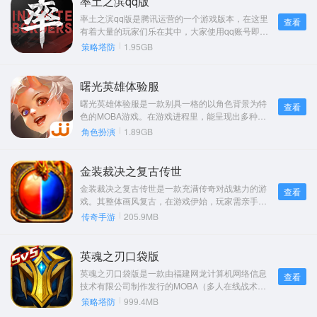
率土之滨qq版
率土之滨qq版是腾讯运营的一个游戏版本，在这里
查看
有着大量的玩家们乐在其中，大家使用qq账号即可
登陆进行畅玩哦。游戏玩法上有着招募名将、发展
策略塔防
1.95GB
军政、结交盟友等，让你的游戏冒险不在单一，给
你带去前所未有的游戏冒险体验，并游戏在画面上
游戏制作的可以说非常的精致的，运行也是足够的
曙光英雄体验服
流畅，完全不用担心卡顿带来的游戏体验不佳的感
曙光英雄体验服是一款别具一格的以角色背景为特
查看
觉。
色的MOBA游戏。在游戏进程里，能呈现出多种多
样的战斗效果。其匹配模式是随机的全民开团竞技
角色扮演
1.89GB
活动形式，拥有众多充满趣味性的神话背景。游戏
内有大量英雄可供购买解锁，玩家可依据阵容配置
挑选恰当的激战方式。感兴趣的玩家，赶快去下载
金装裁决之复古传世
这款游戏畅玩吧。
金装裁决之复古传世是一款充满传奇对战魅力的游
查看
戏。其整体画风复古，在游戏伊始，玩家需亲手打
造自己的角色。散人玩家即便不充值，也有机会称
传奇手游
205.9MB
霸游戏。玩家只需找到自身的任务，就能解锁各类
主线，初学者更是能免费获取大量经验、道具以及
稀有装备。除了保留原有的经典玩法，该游戏的公
英魂之刃口袋版
平性进一步增强，还增添了诸多新颖的游戏玩法。
英魂之刃口袋版是一款由福建网龙计算机网络信息
查看
如此一来，玩家便能拥有传奇般的人生，收获丰厚
技术有限公司制作发行的MOBA（多人在线战术竞
奖品。
技）手游。这款游戏作为《英魂之刃》系列的移动
策略塔防
999.4MB
端延伸，不仅继承了端游的经典玩法和角色设定，