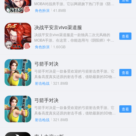
MOBA对战类手游。它以网易旗下热门手游《阴阳
师》作为蓝本打造，在玩法方面，不仅借鉴了《王
角色扮演
41.8MB
者荣耀》《自由之战》等众多经典MOBA游戏的精
髓元素，保留了经典的三路集结以及野区对战模
式，还融入了式神录、阴阳术等《阴阳师》手游的
决战平安京vivo渠道服
特色系统。此外，游戏新增了练习、匹配和资格赛
决战平安京vivo渠道服是一款独具二次元风格的
查看
等对抗玩法，旨在引领玩家感受前所未有的MOBA
MOBA手游。在这里，你能选用与《阴阳师》中完
对战乐趣。
全相同的游戏角色，展开紧张刺激的5V5在线对战。
角色扮演
1.60GB
华丽炫目的技能特效，搭配经典的MOBA游戏玩
法，为你打造与众不同的阴阳师5V5作战游戏体验。
弓箭手对决
弓箭手对决是一款备受欢迎的弓箭射击类手游。它
查看
具备高度真实还原的射击手感，借助最新的3D物理
引擎，为玩家塑造出极为逼真的画面，还设计了别
射击枪战
321.8MB
具一格的玩法模式。在游戏里，你将化身为顶尖弓
箭手，凭借精湛箭术打败对面的敌人，赢得箭术对
决。喜爱这类游戏的小伙伴，一定不要错过！
弓箭手对决
弓箭手对决是一款备受欢迎的弓箭射击类手游。它
查看
具备高度真实还原的射击手感，借助最新的3D物理
引擎，为玩家塑造出极为逼真的画面，还设计了别
射击枪战
321.8MB
具一格的玩法模式。在游戏里，你将化身为顶尖弓
箭手，凭借精湛箭术打败对面的敌人，赢得箭术对
决。喜爱这类游戏的小伙伴，一定不要错过！