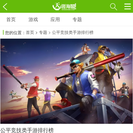
首页
游戏
应用
专题
游戏
应用
专题
首页
>
专题
> 公平竞技类手游排行榜
您的位置：
角色扮演
射击枪战
策略塔防
3697款应用
1597款应用
1789款应用
休闲益智
动作闯关
冒险解谜
13387款应用
2196款应用
3007款应用
赛车竞速
卡牌对战
体育运动
1072款应用
418款应用
568款应用
音乐舞蹈
模拟经营
传奇手游
269款应用
2716款应用
515款应用
公平竞技类手游排行榜