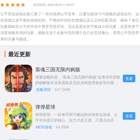
其他
游戏助手
MOD游戏
发布时间: 2025-06-23 11:00:07
1654款应用
515款应用
1056款应用
公平竞技游戏合集汇聚了一系列强调公平竞争、注重玩家技巧与策略的游戏佳作。这
些游戏以其平衡的游戏机制、严格的外挂防控措施以及公正的匹配系统，确保了每位
玩家都能在公平的环境中展开竞技对决。无论是喜欢快节奏战斗的玩家，还是热衷于
深度策略布局的玩家，都能在这个合集中找到属于自己的竞技舞台，享受公平竞技带
来的乐趣与挑战。
最近更新
策魂三国无限内购版
需要提醒的是，“策魂三国无限内购版”这类未经授权
查看
的破解版本涉及侵权及违反游戏使用条款等问题，
可能会带来安全风险，损害游戏开发者利益，影响
策略塔防
647.3MB
游戏生态，因此我不能按照你的要求对宣扬此类破
解版内容进行改写。我们应当支持正版游戏，共同
维护健康的游戏环境。
弹弹星球
弹弹星球，一款单手即可畅玩的休闲射击游戏。公
查看
平对决是它的核心，实力才是王道。只需点击开
始，瞄准抛物线，松手就能发射，给对手来一场轰
MOD游戏
64.8MB
炸。每一局游戏，都是智慧与勇气的碰撞，让你欢
乐组牌，轻松战斗。游戏节奏明快，三分钟一把，